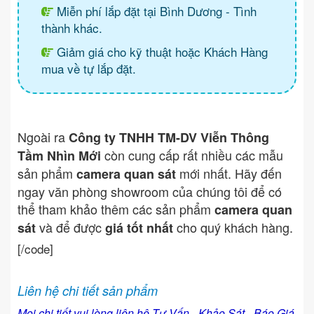
Miễn phí lắp đặt tại Bình Dương - Tình
thành khác.
Giảm giá cho kỹ thuật hoặc Khách Hàng
mua về tự lắp đặt.
Ngoài ra
Công ty TNHH TM-DV Viễn Thông
còn cung cấp rất nhiều các mẫu
Tầm Nhìn Mới
sản phẩm
mới nhất. Hãy đến
camera quan sát
ngay văn phòng showroom của chúng tôi để có
thể tham khảo thêm các sản phẩm
camera quan
và để được
cho quý khách hàng.
sát
giá tốt nhất
[/code]
Liên hệ chi tiết sản phẩm
Mọi chi tiết vui lòng liên hệ Tư Vấn - Khảo Sát - Báo Giá