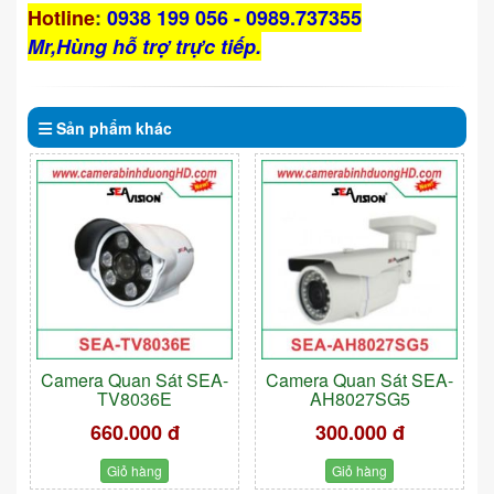
Hotline
:
0938 199 056 - 0989.737355
Mr,Hùng hỗ trợ trực tiếp.
Sản phẩm
khác
Camera Quan Sát SEA-
Camera Quan Sát SEA-
TV8036E
AH8027SG5
660.000 đ
300.000 đ
Giỏ hàng
Giỏ hàng