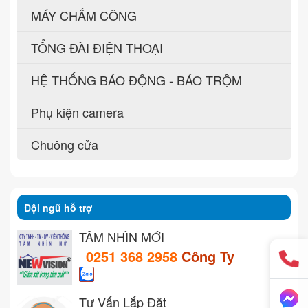
MÁY CHẤM CÔNG
TỔNG ĐÀI ĐIỆN THOẠI
HỆ THỐNG BÁO ĐỘNG - BÁO TRỘM
Phụ kiện camera
Chuông cửa
Đội ngũ hỗ trợ
TẦM NHÌN MỚI
0251 368 2958
Công Ty
Tư Vấn Lắp Đặt