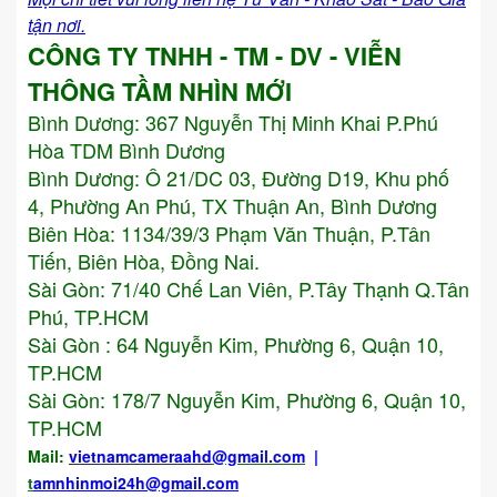
tận nơi.
CÔNG TY TNHH - TM - DV - VIỄN
THÔNG TẦM NHÌN MỚI
Bình Dương:
367 Nguyễn Thị Minh Khai P.Phú
Hòa TDM Bình Dương
Bình Dương: Ô 21/DC 03, Đường D19, Khu phố
4, Phường An Phú, TX Thuận An, Bình Dương
Biên Hòa: 1134/39/3 Phạm Văn Thuận, P.Tân
Tiến, Biên Hòa, Đồng Nai.
Sài Gòn: 71/40 Chế Lan Viên, P.Tây Thạnh Q.Tân
Phú, TP.HCM
Sài Gòn : 64 Nguyễn Kim, Phường 6, Quận 10,
TP.HCM
Sài Gòn: 178/7 Nguyễn Kim, Phường 6, Quận 10,
TP.HCM
Mail:
vietnamcameraahd
@gmail.com
|
t
amnhinmoi24h@gmail.com