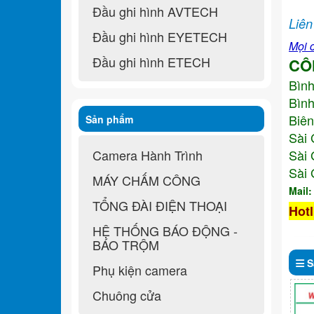
Đầu ghi hình AVTECH
Liên
Đầu ghi hình EYETECH
Mọi c
Đầu ghi hình ETECH
CÔ
Bìn
Bình
Biên
Sản phẩm
Sài 
Camera Hành Trình
Sài 
Sài 
MÁY CHẤM CÔNG
Mail
TỔNG ĐÀI ĐIỆN THOẠI
Hotl
HỆ THỐNG BÁO ĐỘNG -
BÁO TRỘM
S
Phụ kiện camera
Chuông cửa