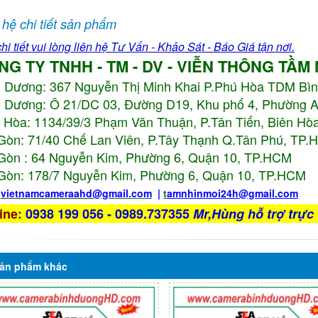
 hệ chi tiết sản phẩm
hi tiết vui lòng liên hệ Tư Vấn - Khảo Sát - Báo Giá tận nơi.
NG TY TNHH - TM - DV - VIỄN THÔNG TẦM
h Dương:
367 Nguyễn Thị Minh Khai P.Phú Hòa TDM Bì
 Dương: Ô 21/DC 03, Đường D19, Khu phố 4, Phường 
 Hòa: 1134/39/3 Phạm Văn Thuận, P.Tân Tiến, Biên Hòa
Gòn: 71/40 Chế Lan Viên, P.Tây Thạnh Q.Tân Phú, TP
Gòn : 64 Nguyễn Kim, Phường 6, Quận 10,
TP.HCM
Gòn: 178/7 Nguyễn Kim, Phường 6, Quận 10,
TP.HCM
:
vietnamcameraahd
@gmail.com
|
t
amnhinmoi24h@gmail.com
ine
:
0938 199 056 - 0989.737355
Mr,Hùng hỗ trợ trực 
ản phẩm
khác