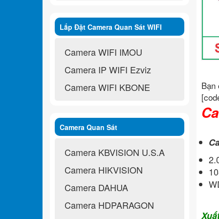
Lắp Đặt Camera Quan Sát WIFI
Không Dây
Camera WIFI IMOU
Camera IP WIFI Ezviz
Bạn 
Camera WIFI KBONE
[cod
Ca
Camera Quan Sát
Ca
Camera KBVISION U.S.A
2
Camera HIKVISION
10
WD
Camera DAHUA
Camera HDPARAGON
Xuấ