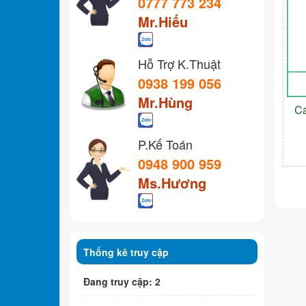
0777 773 234
Mr.Hiếu
Hỗ Trợ K.Thuật
0938 199 056
Mr.Hùng
C
P.Kế Toán
0948 900 959
Ms.Hương
Thống kê truy cập
Đang truy cập: 2