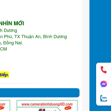
 NHÌN MỚI
nh Dương
An Phú, TX Thuận An, Bình Dương
, Đồng Nai.
.HCM
tiếp.