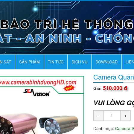
AN SÁT
SẢN PHẨM
TIN TỨC
DỊCH VỤ
DOWNLOAD
LIÊ
Camera Qua
510.000 đ
Giá:
VUI LÒNG G
Danh mục:
Camera 