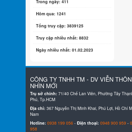
Trong ngày: 411
Hôm qua: 1241
Tổng truy cập: 3839125
Truy cập nhiều nhất: 8832
Ngày nhiều nhất: 01.02.2023
CÔNG TY TNHH TM - DV VIỄN THÔ
NHÌN MỚI
Trụ sở chính:
71/40 Chế Lan Viên, Phường Tây Thạn
Phú, Tp.HCM
Địa chỉ:
367 Nguyễn Thị Minh Khai, Phú Lợi, Hồ Chí Mi
Nam
Hotline:
0938 199 056
-
Điện thoại:
0948 900 959
-
958