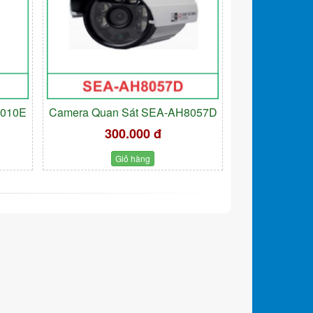
9010E
Camera Quan Sát SEA-AH8057D
300.000 đ
Giỏ hàng