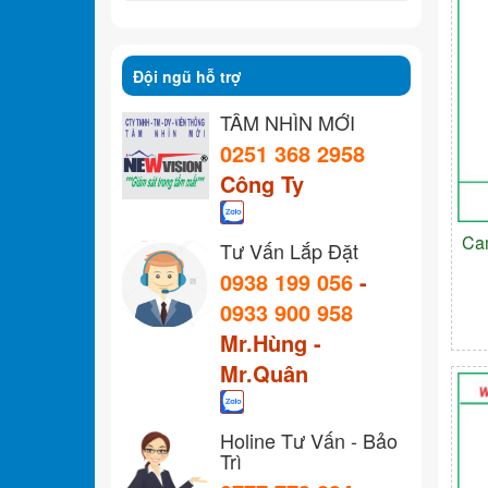
Đội ngũ hỗ trợ
TẦM NHÌN MỚI
0251 368 2958
Công Ty
Ca
Tư Vấn Lắp Đặt
0938 199 056
-
0933 900 958
Mr.Hùng -
Mr.Quân
Holine Tư Vấn - Bảo
Trì