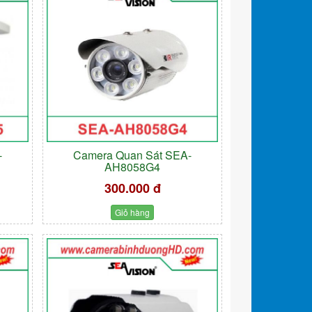
-
Camera Quan Sát SEA-
AH8058G4
300.000 đ
Giỏ hàng