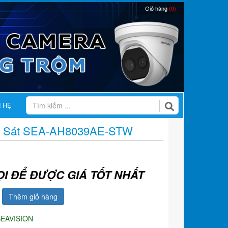
Giỏ hàng
(0)
N HỆ
n Sát SEA-AH8039AE-STW
ỌI ĐỂ ĐƯỢC GIÁ TỐT NHẤT
Thêm giỏ hàng
SEAVISION