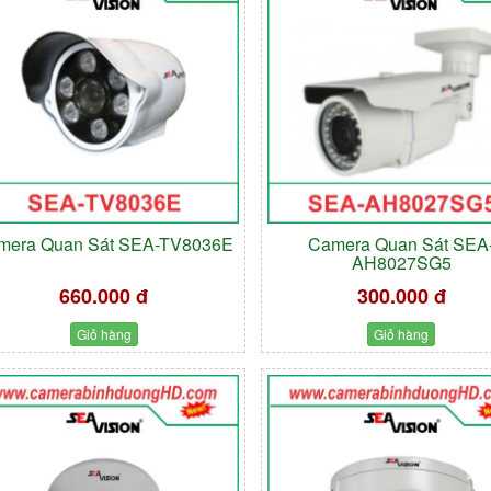
mera Quan Sát SEA-TV8036E
Camera Quan Sát SEA
AH8027SG5
660.000 đ
300.000 đ
Giỏ hàng
Giỏ hàng