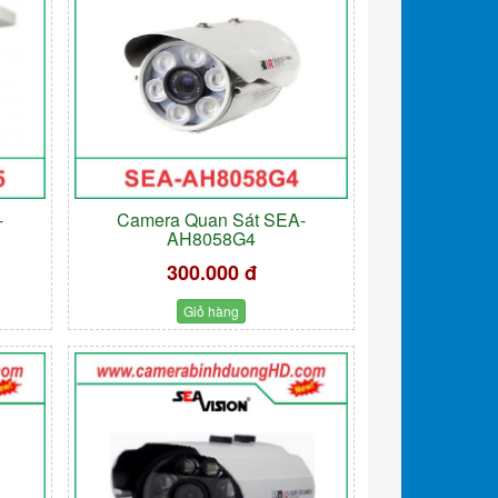
-
Camera Quan Sát SEA-
AH8058G4
300.000 đ
Giỏ hàng