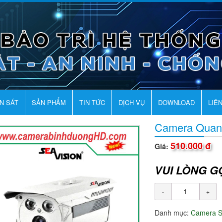
AN SÁT
SẢN PHẨM
TIN TỨC
DỊCH VỤ
DOWNLOAD
LIÊ
Camera Quan
510.000 đ
Giá:
VUI LÒNG G
Danh mục:
Camera 