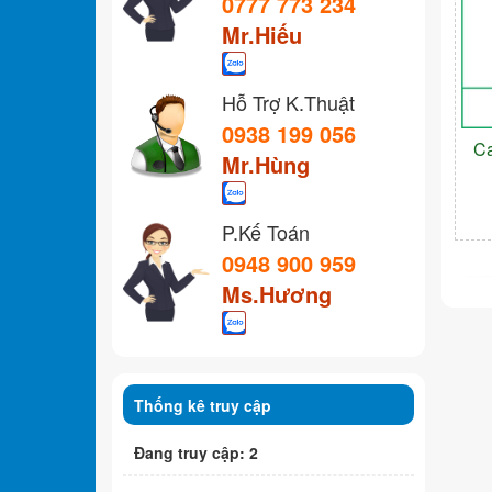
0777 773 234
Mr.Hiếu
Hỗ Trợ K.Thuật
0938 199 056
C
Mr.Hùng
P.Kế Toán
0948 900 959
Ms.Hương
Thống kê truy cập
Đang truy cập: 2