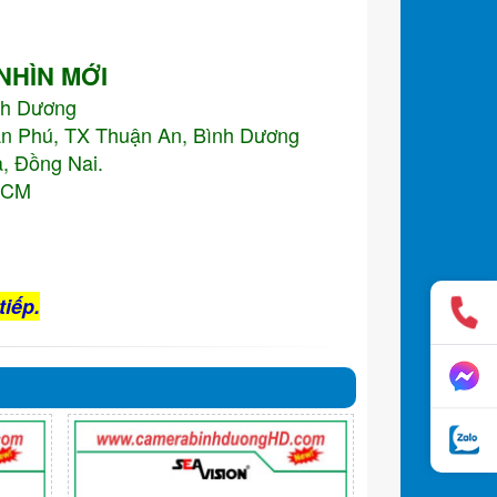
 NHÌN MỚI
nh Dương
An Phú, TX Thuận An, Bình Dương
, Đồng Nai.
.HCM
tiếp.