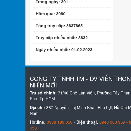
Trong ngày: 391
Hôm qua: 3980
Tổng truy cập: 3837865
Truy cập nhiều nhất: 8832
Ngày nhiều nhất: 01.02.2023
CÔNG TY TNHH TM - DV VIỄN THÔ
NHÌN MỚI
Trụ sở chính:
71/40 Chế Lan Viên, Phường Tây Thạn
Phú, Tp.HCM
Địa chỉ:
367 Nguyễn Thị Minh Khai, Phú Lợi, Hồ Chí Mi
Nam
Hotline:
0938 199 056
-
Điện thoại:
0948 900 959
-
958