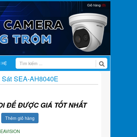
Giỏ hàng
(0)
N HỆ
 Sát SEA-AH8040E
ỌI ĐỂ ĐƯỢC GIÁ TỐT NHẤT
Thêm giỏ hàng
SEAVISION