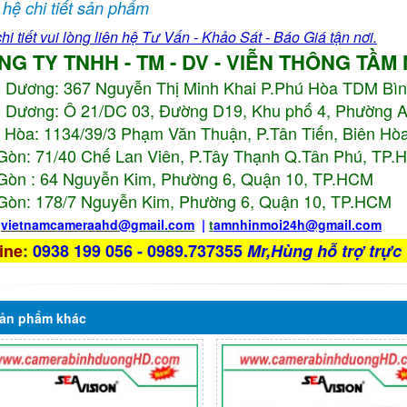
 hệ chi tiết sản phẩm
hi tiết vui lòng liên hệ Tư Vấn - Khảo Sát - Báo Giá tận nơi.
NG TY TNHH - TM - DV - VIỄN THÔNG TẦM
h Dương:
367 Nguyễn Thị Minh Khai P.Phú Hòa TDM Bì
 Dương: Ô 21/DC 03, Đường D19, Khu phố 4, Phường 
 Hòa: 1134/39/3 Phạm Văn Thuận, P.Tân Tiến, Biên Hòa
Gòn: 71/40 Chế Lan Viên, P.Tây Thạnh Q.Tân Phú, TP
Gòn : 64 Nguyễn Kim, Phường 6, Quận 10,
TP.HCM
Gòn: 178/7 Nguyễn Kim, Phường 6, Quận 10,
TP.HCM
:
vietnamcameraahd
@gmail.com
|
t
amnhinmoi24h@gmail.com
ine
:
0938 199 056 - 0989.737355
Mr,Hùng hỗ trợ trực 
ản phẩm
khác