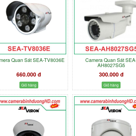
mera Quan Sát SEA-TV8036E
Camera Quan Sát SEA
AH8027SG5
660.000 đ
300.000 đ
Giỏ hàng
Giỏ hàng