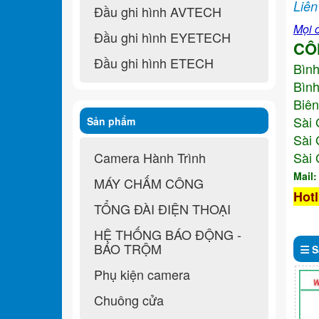
Liên
Đầu ghi hình AVTECH
Mọi c
Đầu ghi hình EYETECH
CÔ
Đầu ghi hình ETECH
Bìn
Bình
Biên
Sài 
Sản phẩm
Sài 
Camera Hành Trình
Sài 
Mail
MÁY CHẤM CÔNG
Hotl
TỔNG ĐÀI ĐIỆN THOẠI
HỆ THỐNG BÁO ĐỘNG -
BÁO TRỘM
S
Phụ kiện camera
Chuông cửa