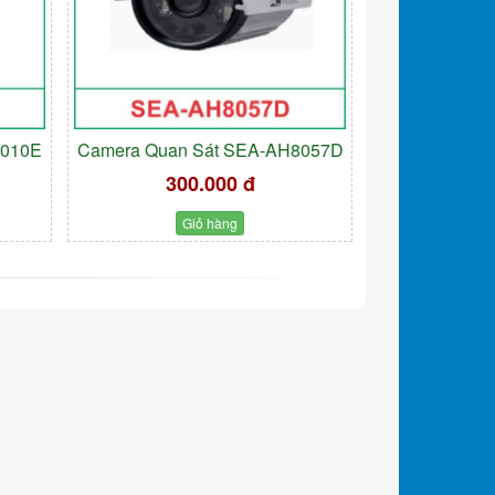
9010E
Camera Quan Sát SEA-AH8057D
300.000 đ
Giỏ hàng