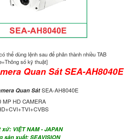
có thể dùng lệnh sau để phân thành nhiều TAB
e=Thông số kỹ thuật]
mera Quan Sát SEA-AH8040E
SEA-AH8040E
mera Quan Sát
.0 MP HD CAMERA
HD+CVI+TVI+CVBS
t xứ: VIỆT NAM - JAPAN
g sản xuất: SEAVISION