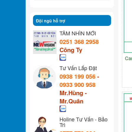
Đội ngũ hỗ trợ
TẦM NHÌN MỚI
0251 368 2958
Công Ty
Ca
Tư Vấn Lắp Đặt
0938 199 056
-
0933 900 958
Mr.Hùng -
Mr.Quân
Holine Tư Vấn - Bảo
Trì