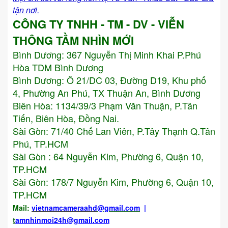
tận nơi.
CÔNG TY TNHH - TM - DV - VIỄN
THÔNG TẦM NHÌN MỚI
Bình Dương:
367 Nguyễn Thị Minh Khai P.Phú
Hòa TDM Bình Dương
Bình Dương: Ô 21/DC 03, Đường D19, Khu phố
4, Phường An Phú, TX Thuận An, Bình Dương
Biên Hòa: 1134/39/3 Phạm Văn Thuận, P.Tân
Tiến, Biên Hòa, Đồng Nai.
Sài Gòn: 71/40 Chế Lan Viên, P.Tây Thạnh Q.Tân
Phú, TP.HCM
Sài Gòn : 64 Nguyễn Kim, Phường 6, Quận 10,
TP.HCM
Sài Gòn: 178/7 Nguyễn Kim, Phường 6, Quận 10,
TP.HCM
Mail:
vietnamcameraahd
@gmail.com
|
t
amnhinmoi24h@gmail.com