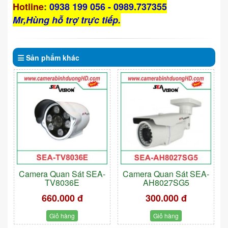
Hotline
:
0938 199 056 - 0989.737355
Mr,Hùng hỗ trợ trực tiếp.
Sản phẩm
khác
Camera Quan Sát SEA-
Camera Quan Sát SEA-
TV8036E
AH8027SG5
660.000 đ
300.000 đ
Giỏ hàng
Giỏ hàng