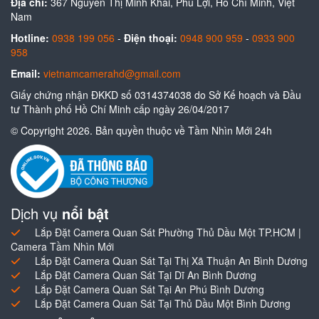
Địa chỉ:
367 Nguyễn Thị Minh Khai, Phú Lợi, Hồ Chí Minh, Việt
Nam
Hotline:
0938 199 056
-
Điện thoại:
0948 900 959
-
0933 900
958
Email:
vietnamcamerahd@gmail.com
Giấy chứng nhận ĐKKD số 0314374038 do Sở Kế hoạch và Đầu
tư Thành phố Hồ Chí Minh cấp ngày 26/04/2017
© Copyright 2026. Bản quyền thuộc về Tầm Nhìn Mới 24h
Dịch vụ
nổi bật
Lắp Đặt Camera Quan Sát Phường Thủ Dầu Một TP.HCM |
Camera Tầm Nhìn Mới
Lắp Đặt Camera Quan Sát Tại Thị Xã Thuận An Bình Dương
Lắp Đặt Camera Quan Sát Tại Dĩ An Bình Dương
Lắp Đặt Camera Quan Sát Tại An Phú Bình Dương
Lắp Đặt Camera Quan Sát Tại Thủ Dầu Một Bình Dương