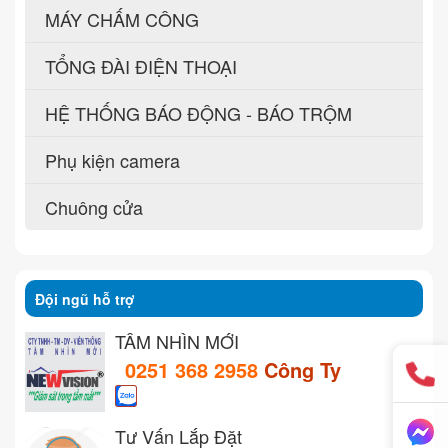
MÁY CHẤM CÔNG
TỔNG ĐÀI ĐIỆN THOẠI
HỆ THỐNG BÁO ĐỘNG - BÁO TRỘM
Phụ kiện camera
Chuông cửa
Đội ngũ hỗ trợ
TẦM NHÌN MỚI
0251 368 2958
Công Ty
Tư Vấn Lắp Đặt