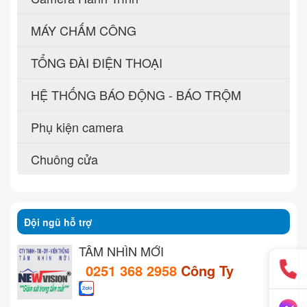
MÁY CHẤM CÔNG
TỔNG ĐÀI ĐIỆN THOẠI
HỆ THỐNG BÁO ĐỘNG - BÁO TRỘM
Phụ kiện camera
Chuông cửa
Đội ngũ hỗ trợ
TẦM NHÌN MỚI
0251 368 2958
Công Ty