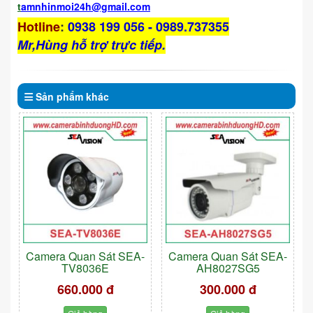
t
amnhinmoi24h@gmail.com
Hotline
:
0938 199 056 - 0989.737355
Mr,Hùng hỗ trợ trực tiếp.
Sản phẩm
khác
Camera Quan Sát SEA-
Camera Quan Sát SEA-
TV8036E
AH8027SG5
660.000 đ
300.000 đ