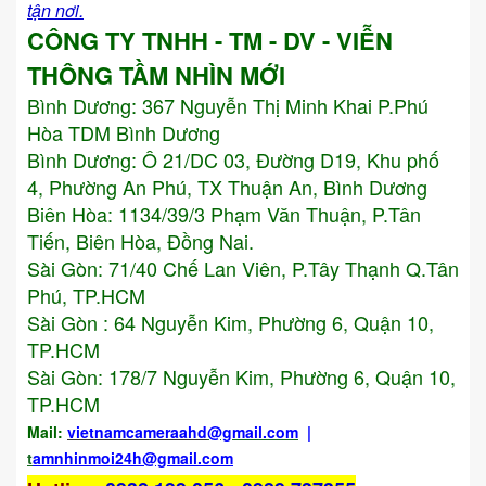
tận nơi.
CÔNG TY TNHH - TM - DV - VIỄN
THÔNG TẦM NHÌN MỚI
Bình Dương:
367 Nguyễn Thị Minh Khai P.Phú
Hòa TDM Bình Dương
Bình Dương: Ô 21/DC 03, Đường D19, Khu phố
4, Phường An Phú, TX Thuận An, Bình Dương
Biên Hòa: 1134/39/3 Phạm Văn Thuận, P.Tân
Tiến, Biên Hòa, Đồng Nai.
Sài Gòn: 71/40 Chế Lan Viên, P.Tây Thạnh Q.Tân
Phú, TP.HCM
Sài Gòn : 64 Nguyễn Kim, Phường 6, Quận 10,
TP.HCM
Sài Gòn: 178/7 Nguyễn Kim, Phường 6, Quận 10,
TP.HCM
Mail:
vietnamcameraahd
@gmail.com
|
t
amnhinmoi24h@gmail.com