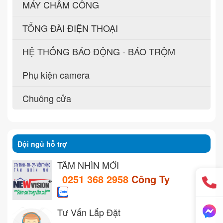
MÁY CHẤM CÔNG
TỔNG ĐÀI ĐIỆN THOẠI
HỆ THỐNG BÁO ĐỘNG - BÁO TRỘM
Phụ kiện camera
Chuông cửa
Đội ngũ hỗ trợ
TẦM NHÌN MỚI
0251 368 2958
Công Ty
Tư Vấn Lắp Đặt