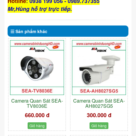
Hotline
:
0938 199 056 - 0989.737355
Mr,Hùng hỗ trợ trực tiếp.
Sản phẩm
khác
Camera Quan Sát SEA-
Camera Quan Sát SEA-
TV8036E
AH8027SG5
660.000 đ
300.000 đ
Giỏ hàng
Giỏ hàng