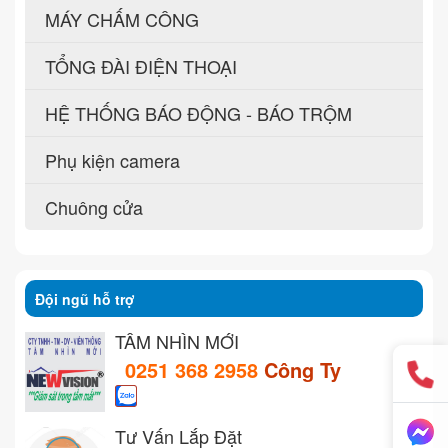
MÁY CHẤM CÔNG
TỔNG ĐÀI ĐIỆN THOẠI
HỆ THỐNG BÁO ĐỘNG - BÁO TRỘM
Phụ kiện camera
Chuông cửa
Đội ngũ hỗ trợ
TẦM NHÌN MỚI
0251 368 2958
Công Ty
Tư Vấn Lắp Đặt