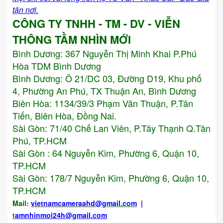
tận nơi.
CÔNG TY TNHH - TM - DV - VIỄN
THÔNG TẦM NHÌN MỚI
Bình Dương:
367 Nguyễn Thị Minh Khai P.Phú
Hòa TDM Bình Dương
Bình Dương: Ô 21/DC 03, Đường D19, Khu phố
4, Phường An Phú, TX Thuận An, Bình Dương
Biên Hòa: 1134/39/3 Phạm Văn Thuận, P.Tân
Tiến, Biên Hòa, Đồng Nai.
Sài Gòn: 71/40 Chế Lan Viên, P.Tây Thạnh Q.Tân
Phú, TP.HCM
Sài Gòn : 64 Nguyễn Kim, Phường 6, Quận 10,
TP.HCM
Sài Gòn: 178/7 Nguyễn Kim, Phường 6, Quận 10,
TP.HCM
Mail:
vietnamcameraahd
@gmail.com
|
t
amnhinmoi24h@gmail.com