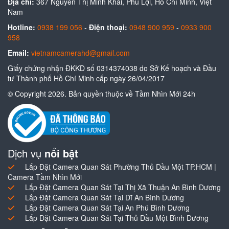
Địa chỉ:
367 Nguyễn Thị Minh Khai, Phú Lợi, Hồ Chí Minh, Việt
Nam
Hotline:
0938 199 056
-
Điện thoại:
0948 900 959
-
0933 900
958
Email:
vietnamcamerahd@gmail.com
Giấy chứng nhận ĐKKD số 0314374038 do Sở Kế hoạch và Đầu
tư Thành phố Hồ Chí Minh cấp ngày 26/04/2017
© Copyright 2026. Bản quyền thuộc về Tầm Nhìn Mới 24h
Dịch vụ
nổi bật
Lắp Đặt Camera Quan Sát Phường Thủ Dầu Một TP.HCM |
Camera Tầm Nhìn Mới
Lắp Đặt Camera Quan Sát Tại Thị Xã Thuận An Bình Dương
Lắp Đặt Camera Quan Sát Tại Dĩ An Bình Dương
Lắp Đặt Camera Quan Sát Tại An Phú Bình Dương
Lắp Đặt Camera Quan Sát Tại Thủ Dầu Một Bình Dương