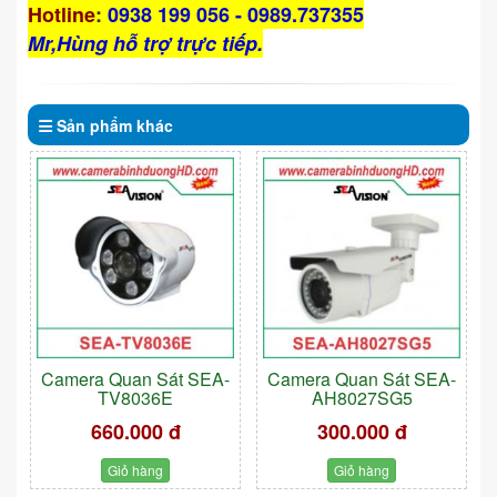
Hotline
:
0938 199 056 - 0989.737355
Mr,Hùng hỗ trợ trực tiếp.
Sản phẩm
khác
Camera Quan Sát SEA-
Camera Quan Sát SEA-
TV8036E
AH8027SG5
660.000 đ
300.000 đ
Giỏ hàng
Giỏ hàng