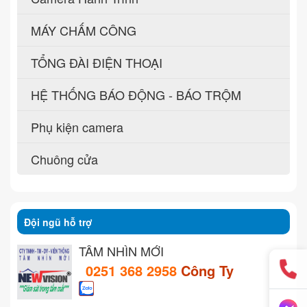
MÁY CHẤM CÔNG
TỔNG ĐÀI ĐIỆN THOẠI
HỆ THỐNG BÁO ĐỘNG - BÁO TRỘM
Phụ kiện camera
Chuông cửa
Đội ngũ hỗ trợ
TẦM NHÌN MỚI
0251 368 2958
Công Ty