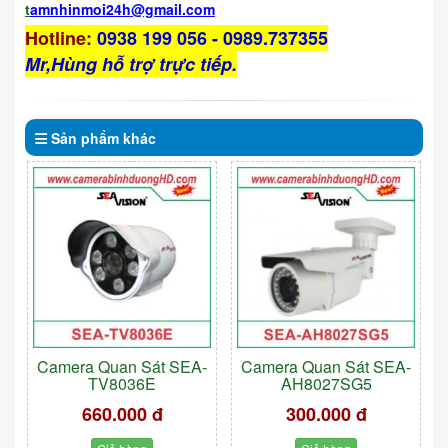
t
amnhinmoi24h@gmail.com
Hotline
:
0938 199 056 - 0989.737355
Mr,Hùng hỗ trợ trực tiếp.
Sản phẩm
khác
Camera Quan Sát SEA-
Camera Quan Sát SEA-
TV8036E
AH8027SG5
660.000 đ
300.000 đ