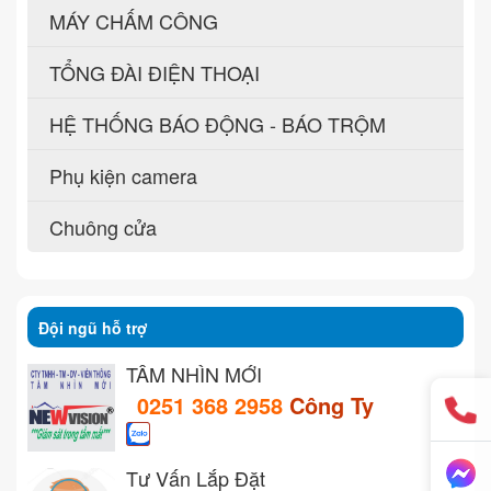
MÁY CHẤM CÔNG
TỔNG ĐÀI ĐIỆN THOẠI
HỆ THỐNG BÁO ĐỘNG - BÁO TRỘM
Phụ kiện camera
Chuông cửa
Đội ngũ hỗ trợ
TẦM NHÌN MỚI
0251 368 2958
Công Ty
Tư Vấn Lắp Đặt