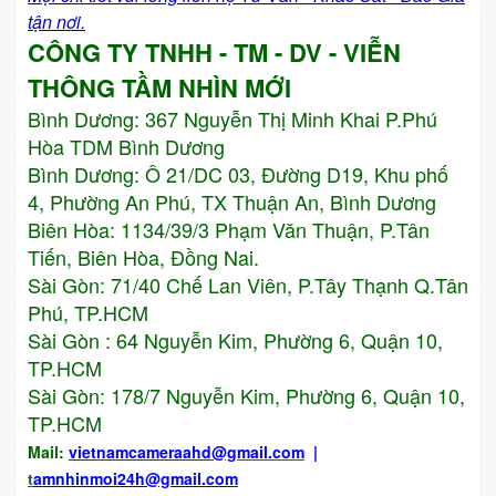
tận nơi.
CÔNG TY TNHH - TM - DV - VIỄN
THÔNG TẦM NHÌN MỚI
Bình Dương:
367 Nguyễn Thị Minh Khai P.Phú
Hòa TDM Bình Dương
Bình Dương: Ô 21/DC 03, Đường D19, Khu phố
4, Phường An Phú, TX Thuận An, Bình Dương
Biên Hòa: 1134/39/3 Phạm Văn Thuận, P.Tân
Tiến, Biên Hòa, Đồng Nai.
Sài Gòn: 71/40 Chế Lan Viên, P.Tây Thạnh Q.Tân
Phú, TP.HCM
Sài Gòn : 64 Nguyễn Kim, Phường 6, Quận 10,
TP.HCM
Sài Gòn: 178/7 Nguyễn Kim, Phường 6, Quận 10,
TP.HCM
Mail:
vietnamcameraahd
@gmail.com
|
t
amnhinmoi24h@gmail.com