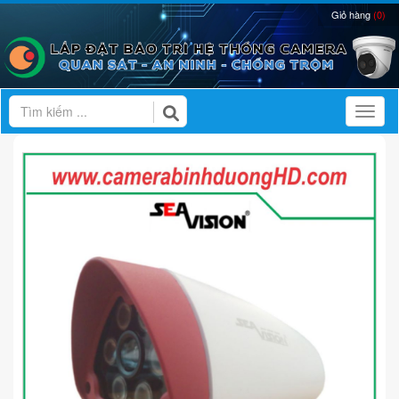
Giỏ hàng
(0)
Toggl