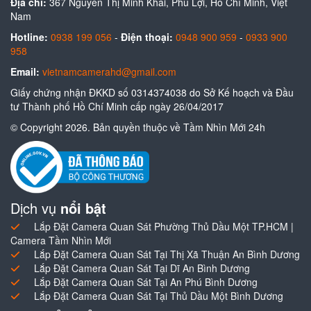
Địa chỉ:
367 Nguyễn Thị Minh Khai, Phú Lợi, Hồ Chí Minh, Việt
Nam
Hotline:
0938 199 056
-
Điện thoại:
0948 900 959
-
0933 900
958
Email:
vietnamcamerahd@gmail.com
Giấy chứng nhận ĐKKD số 0314374038 do Sở Kế hoạch và Đầu
tư Thành phố Hồ Chí Minh cấp ngày 26/04/2017
© Copyright 2026. Bản quyền thuộc về Tầm Nhìn Mới 24h
Dịch vụ
nổi bật
Lắp Đặt Camera Quan Sát Phường Thủ Dầu Một TP.HCM |
Camera Tầm Nhìn Mới
Lắp Đặt Camera Quan Sát Tại Thị Xã Thuận An Bình Dương
Lắp Đặt Camera Quan Sát Tại Dĩ An Bình Dương
Lắp Đặt Camera Quan Sát Tại An Phú Bình Dương
Lắp Đặt Camera Quan Sát Tại Thủ Dầu Một Bình Dương