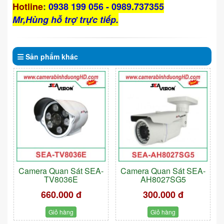
Hotline
:
0938 199 056 - 0989.737355
Mr,Hùng hỗ trợ trực tiếp.
Sản phẩm
khác
Camera Quan Sát SEA-
Camera Quan Sát SEA-
TV8036E
AH8027SG5
660.000 đ
300.000 đ
Giỏ hàng
Giỏ hàng