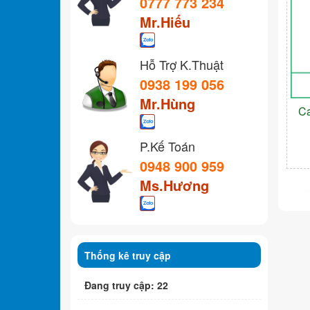
0777 773 234
Mr.Hiếu
Hỗ Trợ K.Thuật
0938 199 056
Mr.Hùng
C
P.Kế Toán
0948 900 959
Ms.Hương
Thống kê truy cập
Đang truy cập: 22