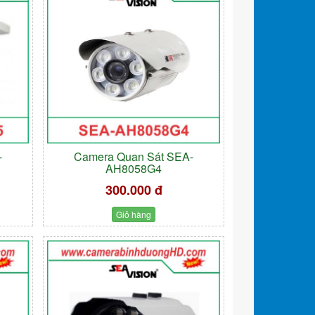
-
Camera Quan Sát SEA-
AH8058G4
300.000 đ
Giỏ hàng