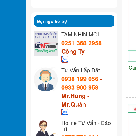
Đội ngũ hỗ trợ
TẦM NHÌN MỚI
0251 368 2958
Công Ty
Ca
Tư Vấn Lắp Đặt
0938 199 056
-
0933 900 958
Mr.Hùng -
Mr.Quân
Holine Tư Vấn - Bảo
Trì