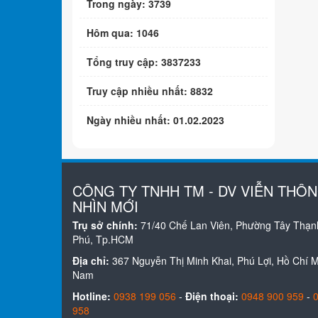
Trong ngày: 3739
Hôm qua: 1046
Tổng truy cập: 3837233
Truy cập nhiều nhất: 8832
Ngày nhiều nhất: 01.02.2023
CÔNG TY TNHH TM - DV VIỄN THÔ
NHÌN MỚI
Trụ sở chính:
71/40 Chế Lan Viên, Phường Tây Thạn
Phú, Tp.HCM
Địa chỉ:
367 Nguyễn Thị Minh Khai, Phú Lợi, Hồ Chí Mi
Nam
Hotline:
0938 199 056
-
Điện thoại:
0948 900 959
-
958