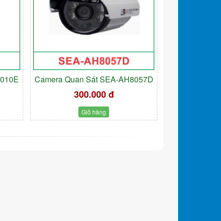
9010E
Camera Quan Sát SEA-AH8057D
300.000 đ
Giỏ hàng