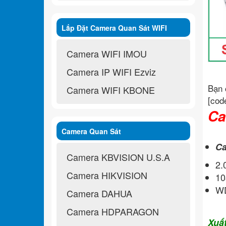
Lắp Đặt Camera Quan Sát WIFI
Không Dây
Camera WIFI IMOU
Camera IP WIFI Ezviz
Bạn 
Camera WIFI KBONE
[cod
Ca
Camera Quan Sát
Ca
Camera KBVISION U.S.A
2
Camera HIKVISION
10
WD
Camera DAHUA
Camera HDPARAGON
Xuấ