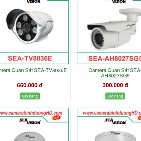
mera Quan Sát SEA-TV8036E
Camera Quan Sát SEA
AH8027SG5
660.000 đ
300.000 đ
Giỏ hàng
Giỏ hàng