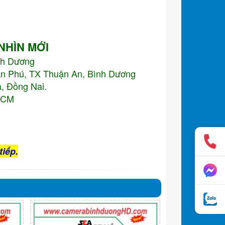
 NHÌN MỚI
nh Dương
An Phú, TX Thuận An, Bình Dương
, Đồng Nai.
.HCM
tiếp.