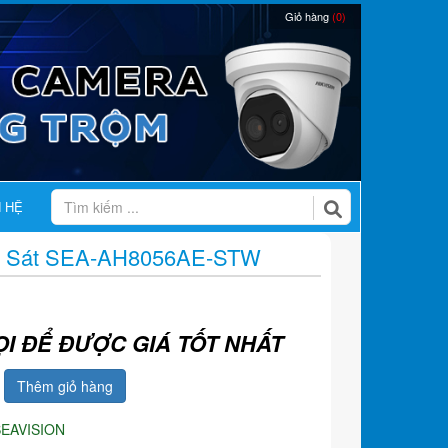
Giỏ hàng
(0)
N HỆ
n Sát SEA-AH8056AE-STW
ỌI ĐỂ ĐƯỢC GIÁ TỐT NHẤT
Thêm giỏ hàng
SEAVISION