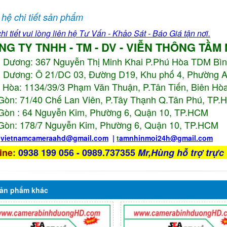
 hệ chi tiết sản phẩm
hi tiết vui lòng liên hệ Tư Vấn - Khảo Sát - Báo Giá tận nơi.
NG TY TNHH - TM - DV - VIỄN THÔNG TẦM
h Dương:
367 Nguyễn Thị Minh Khai P.Phú Hòa TDM Bì
 Dương: Ô 21/DC 03, Đường D19, Khu phố 4, Phường 
 Hòa: 1134/39/3 Phạm Văn Thuận, P.Tân Tiến, Biên Hòa
Gòn: 71/40 Chế Lan Viên, P.Tây Thạnh Q.Tân Phú, TP
Gòn : 64 Nguyễn Kim, Phường 6, Quận 10,
TP.HCM
Gòn: 178/7 Nguyễn Kim, Phường 6, Quận 10,
TP.HCM
:
vietnamcameraahd
@gmail.com
|
t
amnhinmoi24h@gmail.com
ine
:
0938 199 056 - 0989.737355
Mr,Hùng hỗ trợ trực 
ản phẩm
khác