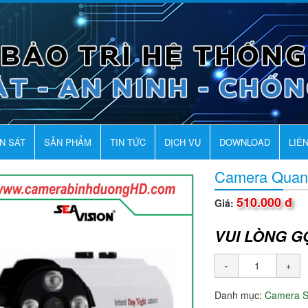
AN SÁT
SẢN PHẨM
TIN TỨC
DỊCH VỤ
DOWNLOAD
LIÊ
Camera Qua
510.000 đ
Giá:
VUI LÒNG G
Danh mục:
Camera 