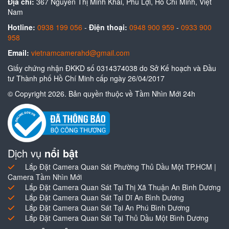
Địa chỉ:
367 Nguyễn Thị Minh Khai, Phú Lợi, Hồ Chí Minh, Việt
Nam
Hotline:
0938 199 056
-
Điện thoại:
0948 900 959
-
0933 900
958
Email:
vietnamcamerahd@gmail.com
Giấy chứng nhận ĐKKD số 0314374038 do Sở Kế hoạch và Đầu
tư Thành phố Hồ Chí Minh cấp ngày 26/04/2017
© Copyright 2026. Bản quyền thuộc về Tầm Nhìn Mới 24h
Dịch vụ
nổi bật
Lắp Đặt Camera Quan Sát Phường Thủ Dầu Một TP.HCM |
Camera Tầm Nhìn Mới
Lắp Đặt Camera Quan Sát Tại Thị Xã Thuận An Bình Dương
Lắp Đặt Camera Quan Sát Tại Dĩ An Bình Dương
Lắp Đặt Camera Quan Sát Tại An Phú Bình Dương
Lắp Đặt Camera Quan Sát Tại Thủ Dầu Một Bình Dương