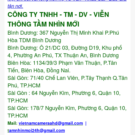
tận nơi.
CÔNG TY TNHH - TM - DV - VIỄN
THÔNG TẦM NHÌN MỚI
Bình Dương:
367 Nguyễn Thị Minh Khai P.Phú
Hòa TDM Bình Dương
Bình Dương: Ô 21/DC 03, Đường D19, Khu phố
4, Phường An Phú, TX Thuận An, Bình Dương
Biên Hòa: 1134/39/3 Phạm Văn Thuận, P.Tân
Tiến, Biên Hòa, Đồng Nai.
Sài Gòn: 71/40 Chế Lan Viên, P.Tây Thạnh Q.Tân
Phú, TP.HCM
Sài Gòn : 64 Nguyễn Kim, Phường 6, Quận 10,
TP.HCM
Sài Gòn: 178/7 Nguyễn Kim, Phường 6, Quận 10,
TP.HCM
Mail:
vietnamcameraahd
@gmail.com
|
t
amnhinmoi24h@gmail.com