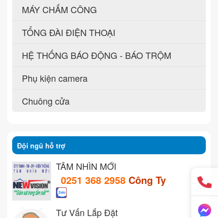
MÁY CHẤM CÔNG
TỔNG ĐÀI ĐIỆN THOẠI
HỆ THỐNG BÁO ĐỘNG - BÁO TRỘM
Phụ kiện camera
Chuông cửa
Đội ngũ hỗ trợ
TẦM NHÌN MỚI
0251 368 2958
Công Ty
Tư Vấn Lắp Đặt