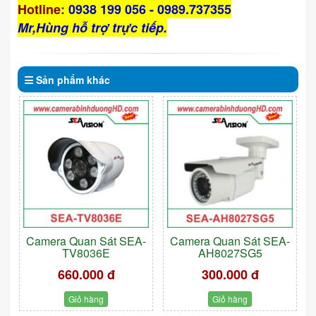
Hotline
:
0938 199 056 - 0989.737355
Mr,Hùng hỗ trợ trực tiếp.
Sản phẩm
khác
Camera Quan Sát SEA-
Camera Quan Sát SEA-
TV8036E
AH8027SG5
660.000 đ
300.000 đ
Giỏ hàng
Giỏ hàng