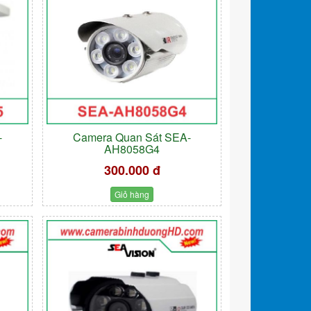
-
Camera Quan Sát SEA-
AH8058G4
300.000 đ
Giỏ hàng