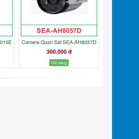
9010E
Camera Quan Sát SEA-AH8057D
300.000 đ
Giỏ hàng