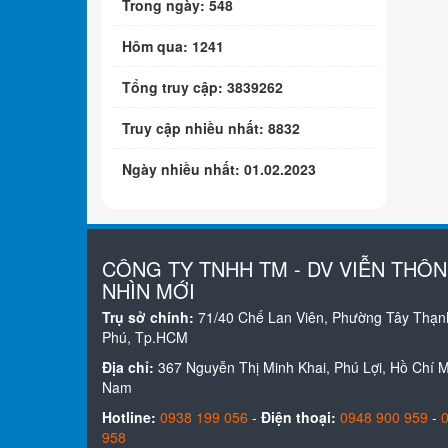
Trong ngày: 548
Hôm qua: 1241
Tổng truy cập: 3839262
Truy cập nhiều nhất: 8832
Ngày nhiều nhất: 01.02.2023
CÔNG TY TNHH TM - DV VIỄN THÔ
NHÌN MỚI
Trụ sở chính:
71/40 Chế Lan Viên, Phường Tây Thạn
Phú, Tp.HCM
Địa chỉ:
367 Nguyễn Thị Minh Khai, Phú Lợi, Hồ Chí Mi
Nam
Hotline:
0938 199 056
-
Điện thoại:
0948 900 959
-
958