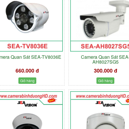
mera Quan Sát SEA-TV8036E
Camera Quan Sát SEA
AH8027SG5
660.000 đ
300.000 đ
Giỏ hàng
Giỏ hàng