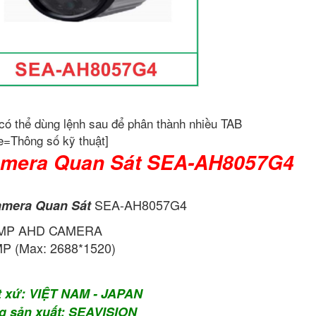
có thể dùng lệnh sau để phân thành nhiều TAB
e=Thông số kỹ thuật]
mera Quan Sát SEA-AH8057G4
SEA-AH8057G4
mera Quan Sát
 MP AHD CAMERA
P (Max: 2688*1520)
t xứ: VIỆT NAM - JAPAN
g sản xuất: SEAVISION