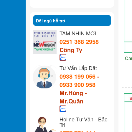
Đội ngũ hỗ trợ
TẦM NHÌN MỚI
0251 368 2958
Công Ty
Ca
Tư Vấn Lắp Đặt
0938 199 056
-
0933 900 958
Mr.Hùng -
Mr.Quân
Holine Tư Vấn - Bảo
Trì