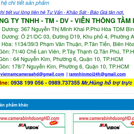
 hệ chi tiết sản phẩm
hi tiết vui lòng liên hệ Tư Vấn - Khảo Sát - Báo Giá tận nơi.
NG TY TNHH - TM - DV - VIỄN THÔNG TẦM
h Dương:
367 Nguyễn Thị Minh Khai P.Phú Hòa TDM Bì
 Dương: Ô 21/DC 03, Đường D19, Khu phố 4, Phường 
 Hòa: 1134/39/3 Phạm Văn Thuận, P.Tân Tiến, Biên Hòa
Gòn: 71/40 Chế Lan Viên, P.Tây Thạnh Q.Tân Phú, TP
Gòn : 64 Nguyễn Kim, Phường 6, Quận 10,
TP.HCM
Gòn: 178/7 Nguyễn Kim, Phường 6, Quận 10,
TP.HCM
:
vietnamcameraahd
@gmail.com
|
t
amnhinmoi24h@gmail.com
ine
:
0938 199 056 - 0989.737355
Mr,Hùng hỗ trợ trực 
ản phẩm
khác