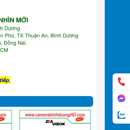
 NHÌN MỚI
nh Dương
An Phú, TX Thuận An, Bình Dương
, Đồng Nai.
.HCM
tiếp.