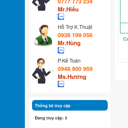
0777 773 234
Mr.Hiếu
Hỗ Trợ K.Thuật
0938 199 056
C
Mr.Hùng
P.Kế Toán
0948 900 959
Ms.Hương
Thống kê truy cập
Đang truy cập: 3