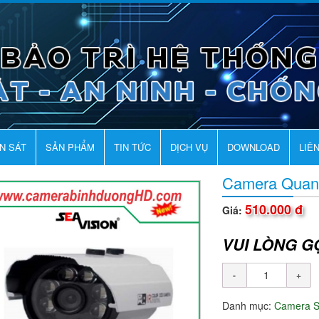
AN SÁT
SẢN PHẨM
TIN TỨC
DỊCH VỤ
DOWNLOAD
LIÊ
Camera Quan
510.000 đ
Giá:
VUI LÒNG G
Danh mục:
Camera 