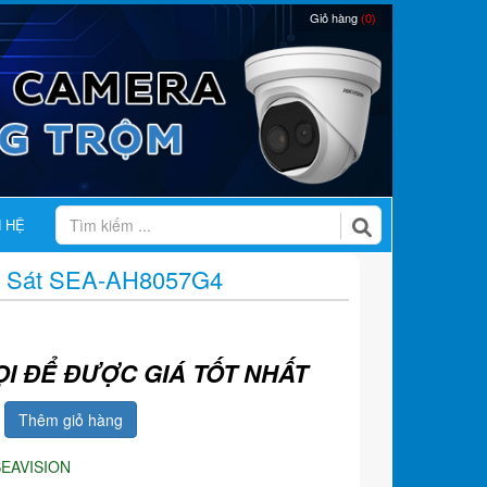
Giỏ hàng
(0)
N HỆ
 Sát SEA-AH8057G4
ỌI ĐỂ ĐƯỢC GIÁ TỐT NHẤT
Thêm giỏ hàng
SEAVISION