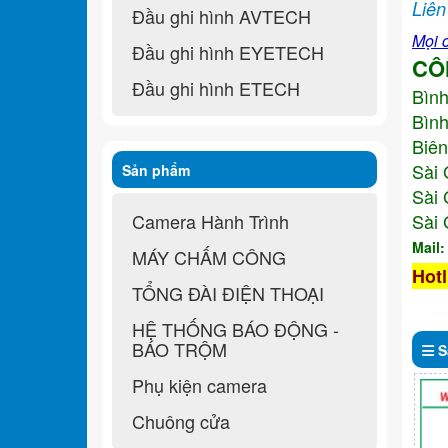
Liên
Đầu ghi hình AVTECH
Mọi c
Đầu ghi hình EYETECH
CÔ
Đầu ghi hình ETECH
Bìn
Bình
Biên
Sài 
Sản phẩm
Sài 
Camera Hành Trình
Sài 
Mail
MÁY CHẤM CÔNG
Hotl
TỔNG ĐÀI ĐIỆN THOẠI
HỆ THỐNG BÁO ĐỘNG -
BÁO TRỘM
S
Phụ kiện camera
Chuông cửa