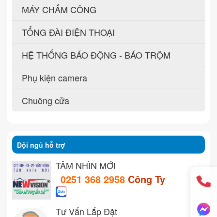
MÁY CHẤM CÔNG
TỔNG ĐÀI ĐIỆN THOẠI
HỆ THỐNG BÁO ĐỘNG - BÁO TRỘM
Phụ kiện camera
Chuông cửa
Đội ngũ hỗ trợ
TẦM NHÌN MỚI
0251 368 2958
Công Ty
Tư Vấn Lắp Đặt