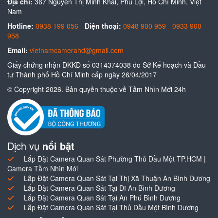
Địa chỉ:
367 Nguyễn Thị Minh Khai, Phú Lợi, Hồ Chí Minh, Việt
Nam
Hotline:
0938 199 056
-
Điện thoại:
0948 900 959
-
0933 900
958
Email:
vietnamcamerahd@gmail.com
Giấy chứng nhận ĐKKD số 0314374038 do Sở Kế hoạch và Đầu
tư Thành phố Hồ Chí Minh cấp ngày 26/04/2017
© Copyright 2026. Bản quyền thuộc về Tầm Nhìn Mới 24h
Dịch vụ
nổi bật
Lắp Đặt Camera Quan Sát Phường Thủ Dầu Một TP.HCM |
Camera Tầm Nhìn Mới
Lắp Đặt Camera Quan Sát Tại Thị Xã Thuận An Bình Dương
Lắp Đặt Camera Quan Sát Tại Dĩ An Bình Dương
Lắp Đặt Camera Quan Sát Tại An Phú Bình Dương
Lắp Đặt Camera Quan Sát Tại Thủ Dầu Một Bình Dương