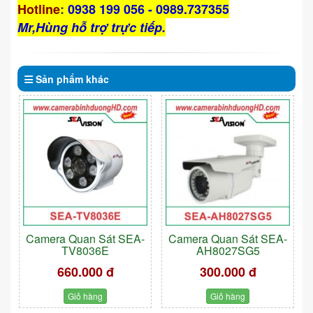
Hotline
:
0938 199 056 - 0989.737355
Mr,Hùng hỗ trợ trực tiếp.
Sản phẩm
khác
Camera Quan Sát SEA-
Camera Quan Sát SEA-
TV8036E
AH8027SG5
660.000 đ
300.000 đ
Giỏ hàng
Giỏ hàng