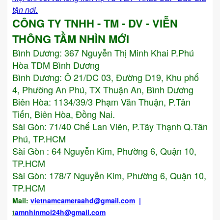
tận nơi.
CÔNG TY TNHH - TM - DV - VIỄN
THÔNG TẦM NHÌN MỚI
Bình Dương:
367 Nguyễn Thị Minh Khai P.Phú
Hòa TDM Bình Dương
Bình Dương: Ô 21/DC 03, Đường D19, Khu phố
4, Phường An Phú, TX Thuận An, Bình Dương
Biên Hòa: 1134/39/3 Phạm Văn Thuận, P.Tân
Tiến, Biên Hòa, Đồng Nai.
Sài Gòn: 71/40 Chế Lan Viên, P.Tây Thạnh Q.Tân
Phú, TP.HCM
Sài Gòn : 64 Nguyễn Kim, Phường 6, Quận 10,
TP.HCM
Sài Gòn: 178/7 Nguyễn Kim, Phường 6, Quận 10,
TP.HCM
Mail:
vietnamcameraahd
@gmail.com
|
t
amnhinmoi24h@gmail.com