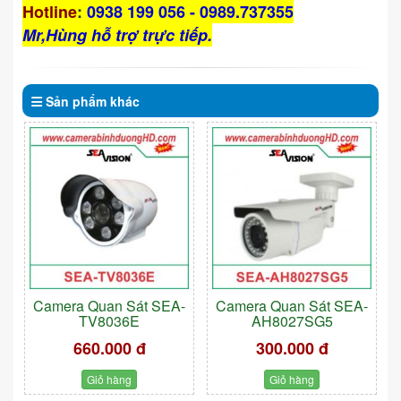
Hotline
:
0938 199 056 - 0989.737355
Mr,Hùng hỗ trợ trực tiếp.
Sản phẩm
khác
Camera Quan Sát SEA-
Camera Quan Sát SEA-
TV8036E
AH8027SG5
660.000 đ
300.000 đ
Giỏ hàng
Giỏ hàng