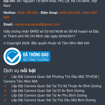
Địa chỉ:
367 Nguyễn Thị Minh Khai, Phú Lợi, Hồ Chí Minh, Việt
Nam
Hotline:
0938 199 056
-
Điện thoại:
0948 900 959
-
0933 900
958
Email:
vietnamcamerahd@gmail.com
Giấy chứng nhận ĐKKD số 0314374038 do Sở Kế hoạch và Đầu
tư Thành phố Hồ Chí Minh cấp ngày 26/04/2017
© Copyright 2026. Bản quyền thuộc về Tầm Nhìn Mới 24h
Dịch vụ
nổi bật
Lắp Đặt Camera Quan Sát Phường Thủ Dầu Một TP.HCM |
Camera Tầm Nhìn Mới
Lắp Đặt Camera Quan Sát Tại Thị Xã Thuận An Bình Dương
Lắp Đặt Camera Quan Sát Tại Dĩ An Bình Dương
Lắp Đặt Camera Quan Sát Tại An Phú Bình Dương
Lắp Đặt Camera Quan Sát Tại Thủ Dầu Một Bình Dương