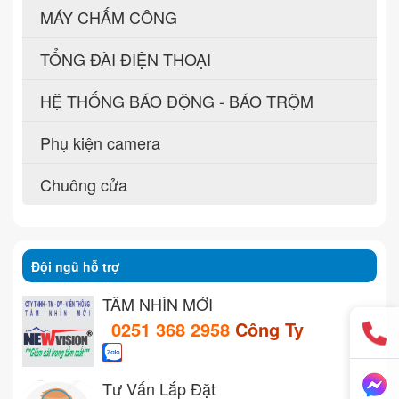
MÁY CHẤM CÔNG
TỔNG ĐÀI ĐIỆN THOẠI
HỆ THỐNG BÁO ĐỘNG - BÁO TRỘM
Phụ kiện camera
Chuông cửa
Đội ngũ hỗ trợ
TẦM NHÌN MỚI
0251 368 2958
Công Ty
Tư Vấn Lắp Đặt