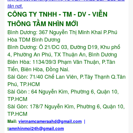
tận nơi.
CÔNG TY TNHH - TM - DV - VIỄN
THÔNG TẦM NHÌN MỚI
Bình Dương:
367 Nguyễn Thị Minh Khai P.Phú
Hòa TDM Bình Dương
Bình Dương: Ô 21/DC 03, Đường D19, Khu phố
4, Phường An Phú, TX Thuận An, Bình Dương
Biên Hòa: 1134/39/3 Phạm Văn Thuận, P.Tân
Tiến, Biên Hòa, Đồng Nai.
Sài Gòn: 71/40 Chế Lan Viên, P.Tây Thạnh Q.Tân
Phú, TP.HCM
Sài Gòn : 64 Nguyễn Kim, Phường 6, Quận 10,
TP.HCM
Sài Gòn: 178/7 Nguyễn Kim, Phường 6, Quận 10,
TP.HCM
Mail:
vietnamcameraahd
@gmail.com
|
t
amnhinmoi24h@gmail.com