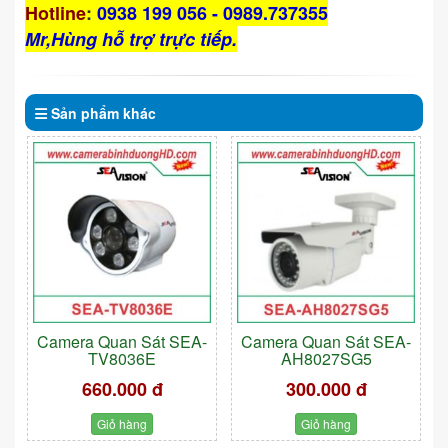
Hotline
:
0938 199 056 - 0989.737355
Mr,Hùng hỗ trợ trực tiếp.
Sản phẩm
khác
Camera Quan Sát SEA-
Camera Quan Sát SEA-
TV8036E
AH8027SG5
660.000 đ
300.000 đ
Giỏ hàng
Giỏ hàng