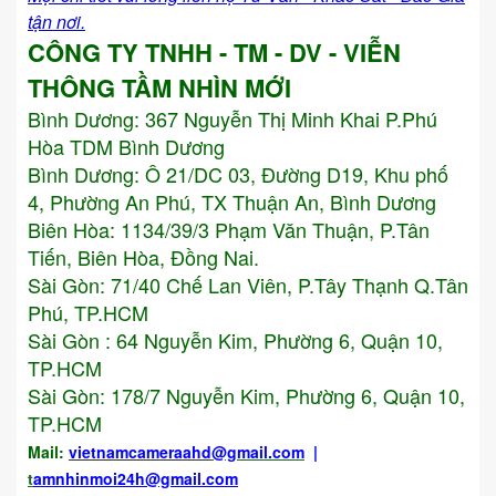
tận nơi.
CÔNG TY TNHH - TM - DV - VIỄN
THÔNG TẦM NHÌN MỚI
Bình Dương:
367 Nguyễn Thị Minh Khai P.Phú
Hòa TDM Bình Dương
Bình Dương: Ô 21/DC 03, Đường D19, Khu phố
4, Phường An Phú, TX Thuận An, Bình Dương
Biên Hòa: 1134/39/3 Phạm Văn Thuận, P.Tân
Tiến, Biên Hòa, Đồng Nai.
Sài Gòn: 71/40 Chế Lan Viên, P.Tây Thạnh Q.Tân
Phú, TP.HCM
Sài Gòn : 64 Nguyễn Kim, Phường 6, Quận 10,
TP.HCM
Sài Gòn: 178/7 Nguyễn Kim, Phường 6, Quận 10,
TP.HCM
Mail:
vietnamcameraahd
@gmail.com
|
t
amnhinmoi24h@gmail.com