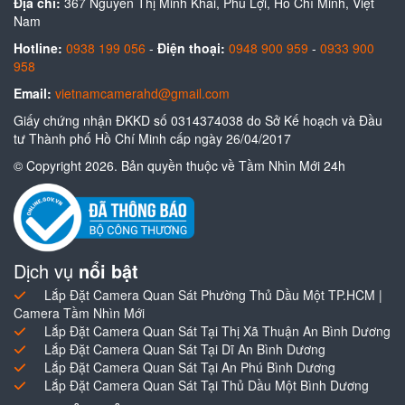
Địa chỉ:
367 Nguyễn Thị Minh Khai, Phú Lợi, Hồ Chí Minh, Việt
Nam
Hotline:
0938 199 056
-
Điện thoại:
0948 900 959
-
0933 900
958
Email:
vietnamcamerahd@gmail.com
Giấy chứng nhận ĐKKD số 0314374038 do Sở Kế hoạch và Đầu
tư Thành phố Hồ Chí Minh cấp ngày 26/04/2017
© Copyright 2026. Bản quyền thuộc về Tầm Nhìn Mới 24h
Dịch vụ
nổi bật
Lắp Đặt Camera Quan Sát Phường Thủ Dầu Một TP.HCM |
Camera Tầm Nhìn Mới
Lắp Đặt Camera Quan Sát Tại Thị Xã Thuận An Bình Dương
Lắp Đặt Camera Quan Sát Tại Dĩ An Bình Dương
Lắp Đặt Camera Quan Sát Tại An Phú Bình Dương
Lắp Đặt Camera Quan Sát Tại Thủ Dầu Một Bình Dương