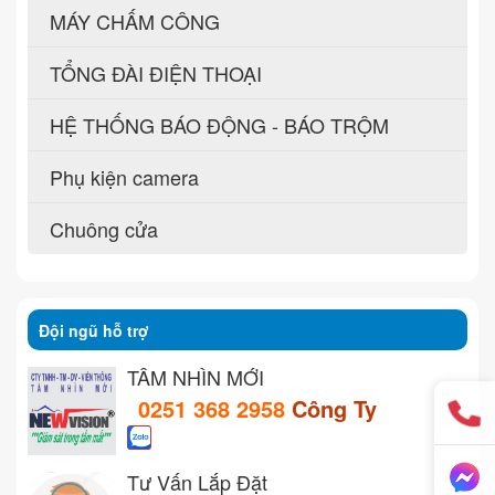
MÁY CHẤM CÔNG
TỔNG ĐÀI ĐIỆN THOẠI
HỆ THỐNG BÁO ĐỘNG - BÁO TRỘM
Phụ kiện camera
Chuông cửa
Đội ngũ hỗ trợ
TẦM NHÌN MỚI
0251 368 2958
Công Ty
Tư Vấn Lắp Đặt