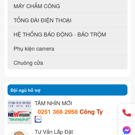
MÁY CHẤM CÔNG
TỔNG ĐÀI ĐIỆN THOẠI
HỆ THỐNG BÁO ĐỘNG - BÁO TRỘM
Phụ kiện camera
Chuông cửa
Đội ngũ hỗ trợ
TẦM NHÌN MỚI
0251 368 2958
Công Ty
Tư Vấn Lắp Đặt