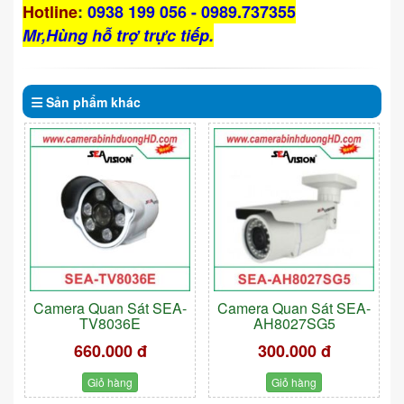
Hotline
:
0938 199 056 - 0989.737355
Mr,Hùng hỗ trợ trực tiếp.
Sản phẩm
khác
Camera Quan Sát SEA-
Camera Quan Sát SEA-
TV8036E
AH8027SG5
660.000 đ
300.000 đ
Giỏ hàng
Giỏ hàng