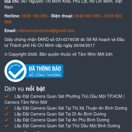
Địa chỉ:
367 Nguyễn Thị Minh Khai, Phú Lợi, Hồ Chí Minh, Việt
Nam
Hotline:
0938 199 056
-
Điện thoại:
0948 900 959
-
0933 900
958
Email:
vietnamcamerahd@gmail.com
Giấy chứng nhận ĐKKD số 0314374038 do Sở Kế hoạch và Đầu
tư Thành phố Hồ Chí Minh cấp ngày 26/04/2017
© Copyright 2026. Bản quyền thuộc về Tầm Nhìn Mới 24h
Dịch vụ
nổi bật
Lắp Đặt Camera Quan Sát Phường Thủ Dầu Một TP.HCM |
Camera Tầm Nhìn Mới
Lắp Đặt Camera Quan Sát Tại Thị Xã Thuận An Bình Dương
Lắp Đặt Camera Quan Sát Tại Dĩ An Bình Dương
Lắp Đặt Camera Quan Sát Tại An Phú Bình Dương
Lắp Đặt Camera Quan Sát Tại Thủ Dầu Một Bình Dương