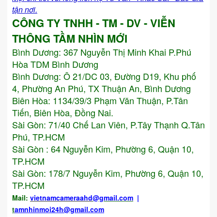
tận nơi.
CÔNG TY TNHH - TM - DV - VIỄN
THÔNG TẦM NHÌN MỚI
Bình Dương:
367 Nguyễn Thị Minh Khai P.Phú
Hòa TDM Bình Dương
Bình Dương: Ô 21/DC 03, Đường D19, Khu phố
4, Phường An Phú, TX Thuận An, Bình Dương
Biên Hòa: 1134/39/3 Phạm Văn Thuận, P.Tân
Tiến, Biên Hòa, Đồng Nai.
Sài Gòn: 71/40 Chế Lan Viên, P.Tây Thạnh Q.Tân
Phú, TP.HCM
Sài Gòn : 64 Nguyễn Kim, Phường 6, Quận 10,
TP.HCM
Sài Gòn: 178/7 Nguyễn Kim, Phường 6, Quận 10,
TP.HCM
Mail:
vietnamcameraahd
@gmail.com
|
t
amnhinmoi24h@gmail.com