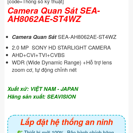
[code=Thông số kỹ thuật]
Camera Quan Sát SEA-
AH8062AE-ST4WZ
SEA-AH8062AE-ST4WZ
Camera Quan Sát
2.0 MP SONY HD STARLIGHT CAMERA
AHD+CVI+TVI+CVBS
WDR (Wide Dynamic Range) +Hỗ trợ lens
zoom cơ, tự động chỉnh nét
Xuất xứ: VIỆT NAM - JAPAN
Hãng sản xuất: SEAVISION
Lắp đặt hệ thống an ninh
Thiết bị mới 100%. Bảo hành chính hãng