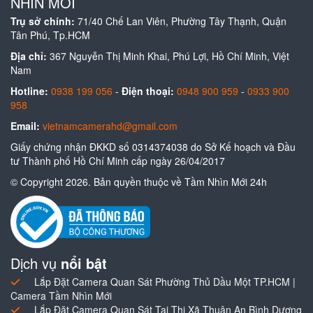
NHÌN MỚI
Trụ sở chính:
71/40 Chế Lan Viên, Phường Tây Thạnh, Quận
Tân Phú, Tp.HCM
Địa chỉ:
367 Nguyễn Thị Minh Khai, Phú Lợi, Hồ Chí Minh, Việt
Nam
Hotline:
0938 199 056
-
Điện thoại:
0948 900 959
-
0933 900
958
Email:
vietnamcamerahd@gmail.com
Giấy chứng nhận ĐKKD số 0314374038 do Sở Kế hoạch và Đầu
tư Thành phố Hồ Chí Minh cấp ngày 26/04/2017
© Copyright 2026. Bản quyền thuộc về Tầm Nhìn Mới 24h
Dịch vụ
nổi bật
Lắp Đặt Camera Quan Sát Phường Thủ Dầu Một TP.HCM |
Camera Tầm Nhìn Mới
Lắp Đặt Camera Quan Sát Tại Thị Xã Thuận An Bình Dương