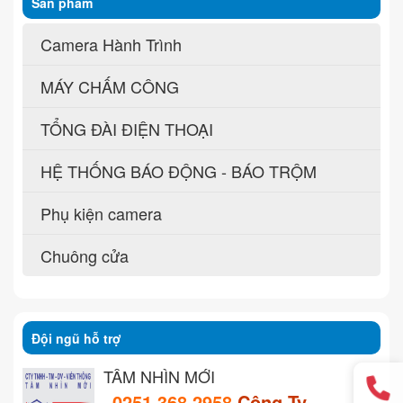
Sản phẩm
Camera Hành Trình
MÁY CHẤM CÔNG
TỔNG ĐÀI ĐIỆN THOẠI
HỆ THỐNG BÁO ĐỘNG - BÁO TRỘM
Phụ kiện camera
Chuông cửa
Đội ngũ hỗ trợ
TẦM NHÌN MỚI
0251 368 2958
Công Ty