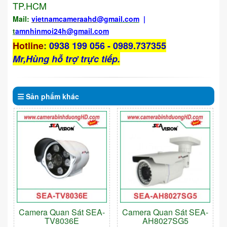
TP.HCM
Mail:
vietnamcameraahd
@gmail.com
|
t
amnhinmoi24h@gmail.com
Hotline
:
0938 199 056 - 0989.737355
Mr,Hùng hỗ trợ trực tiếp.
Sản phẩm
khác
Camera Quan Sát SEA-
Camera Quan Sát SEA-
TV8036E
AH8027SG5