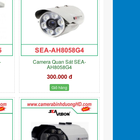
-
Camera Quan Sát SEA-
AH8058G4
300.000 đ
Giỏ hàng