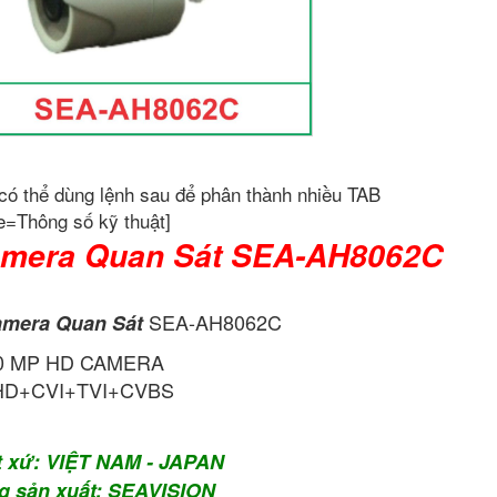
có thể dùng lệnh sau để phân thành nhiều TAB
e=Thông số kỹ thuật]
mera Quan Sát SEA-AH8062C
SEA-AH8062C
mera Quan Sát
.0 MP HD CAMERA
HD+CVI+TVI+CVBS
t xứ: VIỆT NAM - JAPAN
g sản xuất: SEAVISION