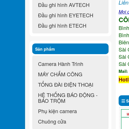
Liên
Đầu ghi hình AVTECH
Mọi c
Đầu ghi hình EYETECH
CÔ
Đầu ghi hình ETECH
Bìn
Bình
Biên
Sài 
Sản phẩm
Sài 
Camera Hành Trình
Sài 
Mail
MÁY CHẤM CÔNG
Hotl
TỔNG ĐÀI ĐIỆN THOẠI
HỆ THỐNG BÁO ĐỘNG -
BÁO TRỘM
S
Phụ kiện camera
Chuông cửa