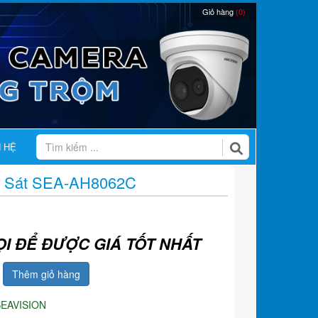
Giỏ hàng
(0)
N HỆ
 Sát SEA-AH8062C
ỌI ĐỂ ĐƯỢC GIÁ TỐT NHẤT
Thêm giỏ hàng
SEAVISION