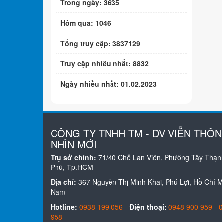
Trong ngày: 3635
Hôm qua: 1046
Tổng truy cập: 3837129
Truy cập nhiều nhất: 8832
Ngày nhiều nhất: 01.02.2023
CÔNG TY TNHH TM - DV VIỄN THÔ
NHÌN MỚI
Trụ sở chính:
71/40 Chế Lan Viên, Phường Tây Thạn
Phú, Tp.HCM
Địa chỉ:
367 Nguyễn Thị Minh Khai, Phú Lợi, Hồ Chí Mi
Nam
Hotline:
0938 199 056
-
Điện thoại:
0948 900 959
-
958