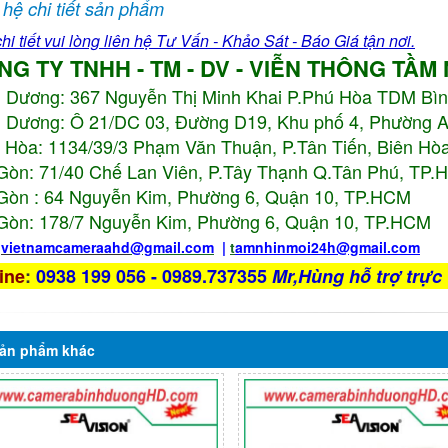
 hệ chi tiết sản phẩm
hi tiết vui lòng liên hệ Tư Vấn - Khảo Sát - Báo Giá tận nơi.
NG TY TNHH - TM - DV - VIỄN THÔNG TẦM
h Dương:
367 Nguyễn Thị Minh Khai P.Phú Hòa TDM Bì
 Dương: Ô 21/DC 03, Đường D19, Khu phố 4, Phường 
 Hòa: 1134/39/3 Phạm Văn Thuận, P.Tân Tiến, Biên Hòa
Gòn: 71/40 Chế Lan Viên, P.Tây Thạnh Q.Tân Phú, TP
Gòn : 64 Nguyễn Kim, Phường 6, Quận 10,
TP.HCM
Gòn: 178/7 Nguyễn Kim, Phường 6, Quận 10,
TP.HCM
:
vietnamcameraahd
@gmail.com
|
t
amnhinmoi24h@gmail.com
ine
:
0938 199 056 - 0989.737355
Mr,Hùng hỗ trợ trực 
ản phẩm
khác