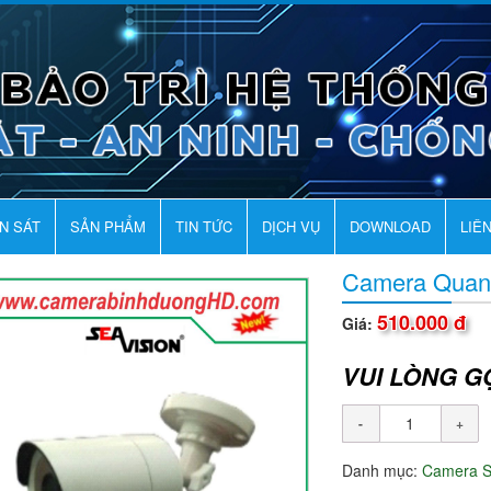
AN SÁT
SẢN PHẨM
TIN TỨC
DỊCH VỤ
DOWNLOAD
LIÊ
Camera Quan
510.000 đ
Giá:
VUI LÒNG G
Danh mục:
Camera 