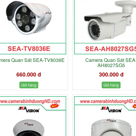
mera Quan Sát SEA-TV8036E
Camera Quan Sát SEA
AH8027SG5
660.000 đ
300.000 đ
Giỏ hàng
Giỏ hàng