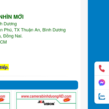
 NHÌN MỚI
nh Dương
An Phú, TX Thuận An, Bình Dương
, Đồng Nai.
.HCM
tiếp.