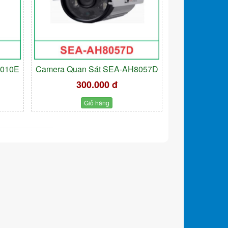
9010E
Camera Quan Sát SEA-AH8057D
300.000 đ
Giỏ hàng