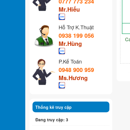
0777 773 234
Mr.Hiếu
Hỗ Trợ K.Thuật
0938 199 056
C
Mr.Hùng
P.Kế Toán
0948 900 959
Ms.Hương
Thống kê truy cập
Đang truy cập: 3