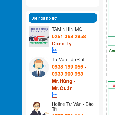
Đội ngũ hỗ trợ
TẦM NHÌN MỚI
0251 368 2958
Công Ty
Ca
Tư Vấn Lắp Đặt
0938 199 056
-
0933 900 958
Mr.Hùng -
Mr.Quân
Holine Tư Vấn - Bảo
Trì