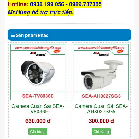
Hotline
:
0938 199 056 - 0989.737355
Mr,Hùng hỗ trợ trực tiếp.
Sản phẩm
khác
Camera Quan Sát SEA-
Camera Quan Sát SEA-
TV8036E
AH8027SG5
660.000 đ
300.000 đ
Giỏ hàng
Giỏ hàng