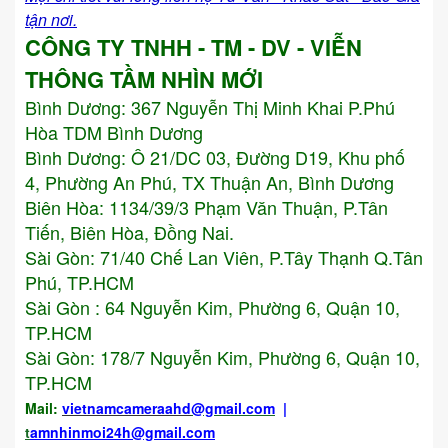
tận nơi.
CÔNG TY TNHH - TM - DV - VIỄN
THÔNG TẦM NHÌN MỚI
Bình Dương:
367 Nguyễn Thị Minh Khai P.Phú
Hòa TDM Bình Dương
Bình Dương: Ô 21/DC 03, Đường D19, Khu phố
4, Phường An Phú, TX Thuận An, Bình Dương
Biên Hòa: 1134/39/3 Phạm Văn Thuận, P.Tân
Tiến, Biên Hòa, Đồng Nai.
Sài Gòn: 71/40 Chế Lan Viên, P.Tây Thạnh Q.Tân
Phú, TP.HCM
Sài Gòn : 64 Nguyễn Kim, Phường 6, Quận 10,
TP.HCM
Sài Gòn: 178/7 Nguyễn Kim, Phường 6, Quận 10,
TP.HCM
Mail:
vietnamcameraahd
@gmail.com
|
t
amnhinmoi24h@gmail.com