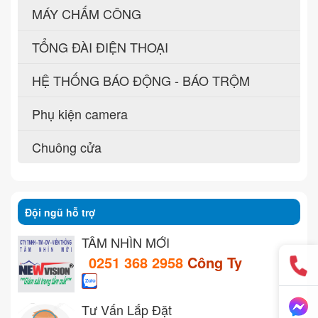
MÁY CHẤM CÔNG
TỔNG ĐÀI ĐIỆN THOẠI
HỆ THỐNG BÁO ĐỘNG - BÁO TRỘM
Phụ kiện camera
Chuông cửa
Đội ngũ hỗ trợ
TẦM NHÌN MỚI
0251 368 2958
Công Ty
Tư Vấn Lắp Đặt