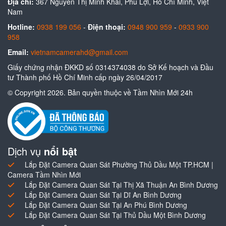
Địa chỉ:
367 Nguyễn Thị Minh Khai, Phú Lợi, Hồ Chí Minh, Việt
Nam
Hotline:
0938 199 056
-
Điện thoại:
0948 900 959
-
0933 900
958
Email:
vietnamcamerahd@gmail.com
Giấy chứng nhận ĐKKD số 0314374038 do Sở Kế hoạch và Đầu
tư Thành phố Hồ Chí Minh cấp ngày 26/04/2017
© Copyright 2026. Bản quyền thuộc về Tầm Nhìn Mới 24h
Dịch vụ
nổi bật
Lắp Đặt Camera Quan Sát Phường Thủ Dầu Một TP.HCM |
Camera Tầm Nhìn Mới
Lắp Đặt Camera Quan Sát Tại Thị Xã Thuận An Bình Dương
Lắp Đặt Camera Quan Sát Tại Dĩ An Bình Dương
Lắp Đặt Camera Quan Sát Tại An Phú Bình Dương
Lắp Đặt Camera Quan Sát Tại Thủ Dầu Một Bình Dương