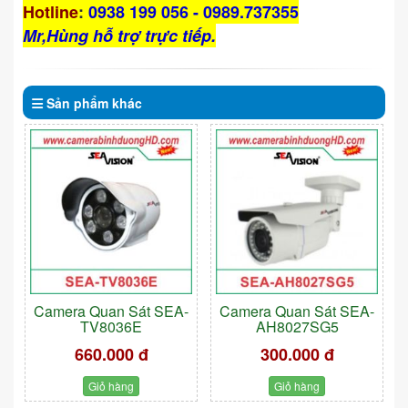
Hotline
:
0938 199 056 - 0989.737355
Mr,Hùng hỗ trợ trực tiếp.
Sản phẩm
khác
Camera Quan Sát SEA-
Camera Quan Sát SEA-
TV8036E
AH8027SG5
660.000 đ
300.000 đ
Giỏ hàng
Giỏ hàng