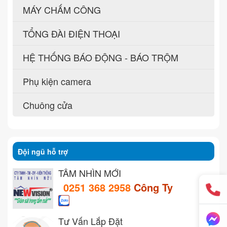
MÁY CHẤM CÔNG
TỔNG ĐÀI ĐIỆN THOẠI
HỆ THỐNG BÁO ĐỘNG - BÁO TRỘM
Phụ kiện camera
Chuông cửa
Đội ngũ hỗ trợ
TẦM NHÌN MỚI
0251 368 2958
Công Ty
Tư Vấn Lắp Đặt