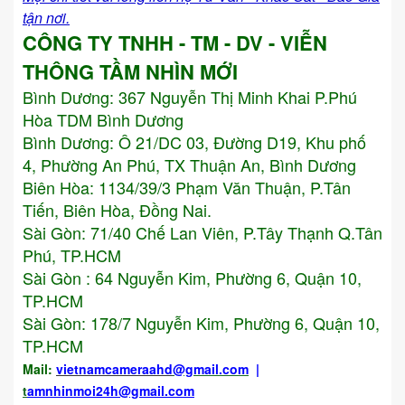
tận nơi.
CÔNG TY TNHH - TM - DV - VIỄN
THÔNG TẦM NHÌN MỚI
Bình Dương:
367 Nguyễn Thị Minh Khai P.Phú
Hòa TDM Bình Dương
Bình Dương: Ô 21/DC 03, Đường D19, Khu phố
4, Phường An Phú, TX Thuận An, Bình Dương
Biên Hòa: 1134/39/3 Phạm Văn Thuận, P.Tân
Tiến, Biên Hòa, Đồng Nai.
Sài Gòn: 71/40 Chế Lan Viên, P.Tây Thạnh Q.Tân
Phú, TP.HCM
Sài Gòn : 64 Nguyễn Kim, Phường 6, Quận 10,
TP.HCM
Sài Gòn: 178/7 Nguyễn Kim, Phường 6, Quận 10,
TP.HCM
Mail:
vietnamcameraahd
@gmail.com
|
t
amnhinmoi24h@gmail.com