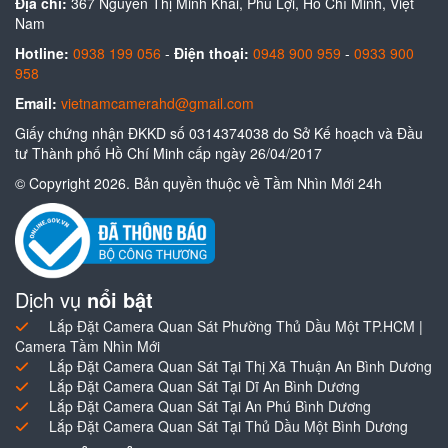
Địa chỉ:
367 Nguyễn Thị Minh Khai, Phú Lợi, Hồ Chí Minh, Việt
Nam
Hotline:
0938 199 056
-
Điện thoại:
0948 900 959
-
0933 900
958
Email:
vietnamcamerahd@gmail.com
Giấy chứng nhận ĐKKD số 0314374038 do Sở Kế hoạch và Đầu
tư Thành phố Hồ Chí Minh cấp ngày 26/04/2017
© Copyright 2026. Bản quyền thuộc về Tầm Nhìn Mới 24h
Dịch vụ
nổi bật
Lắp Đặt Camera Quan Sát Phường Thủ Dầu Một TP.HCM |
Camera Tầm Nhìn Mới
Lắp Đặt Camera Quan Sát Tại Thị Xã Thuận An Bình Dương
Lắp Đặt Camera Quan Sát Tại Dĩ An Bình Dương
Lắp Đặt Camera Quan Sát Tại An Phú Bình Dương
Lắp Đặt Camera Quan Sát Tại Thủ Dầu Một Bình Dương