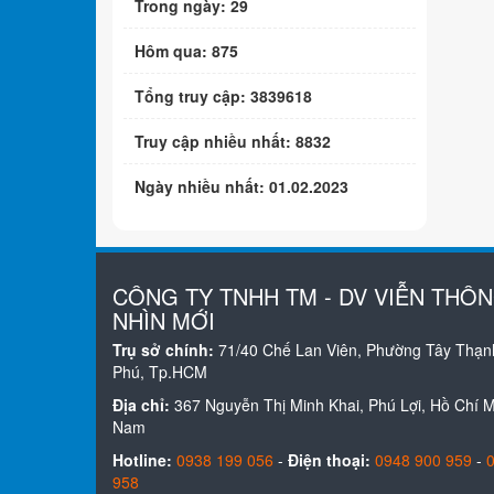
Trong ngày: 29
Hôm qua: 875
Tổng truy cập: 3839618
Truy cập nhiều nhất: 8832
Ngày nhiều nhất: 01.02.2023
CÔNG TY TNHH TM - DV VIỄN THÔ
NHÌN MỚI
Trụ sở chính:
71/40 Chế Lan Viên, Phường Tây Thạn
Phú, Tp.HCM
Địa chỉ:
367 Nguyễn Thị Minh Khai, Phú Lợi, Hồ Chí Mi
Nam
Hotline:
0938 199 056
-
Điện thoại:
0948 900 959
-
958