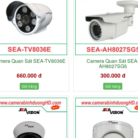
mera Quan Sát SEA-TV8036E
Camera Quan Sát SEA
AH8027SG5
660.000 đ
300.000 đ
Giỏ hàng
Giỏ hàng