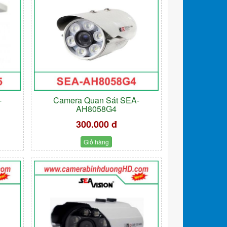
-
Camera Quan Sát SEA-
AH8058G4
300.000 đ
Giỏ hàng