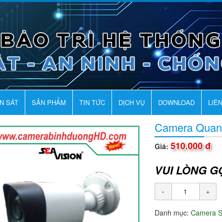
AN SÁT
SẢN PHẨM
TIN TỨC
DỊCH VỤ
DOWNLOAD
LIÊ
Camera Quan
510.000 đ
Giá:
VUI LÒNG G
Danh mục:
Camera 