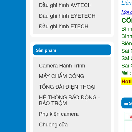
Liên
Đầu ghi hình AVTECH
Mọi c
Đầu ghi hình EYETECH
CÔ
Đầu ghi hình ETECH
Bìn
Bình
Biên
Sài 
Sản phẩm
Sài 
Camera Hành Trình
Sài 
Mail
MÁY CHẤM CÔNG
Hotl
TỔNG ĐÀI ĐIỆN THOẠI
HỆ THỐNG BÁO ĐỘNG -
BÁO TRỘM
S
Phụ kiện camera
Chuông cửa