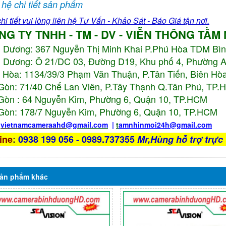
 hệ chi tiết sản phẩm
hi tiết vui lòng liên hệ Tư Vấn - Khảo Sát - Báo Giá tận nơi.
NG TY TNHH - TM - DV - VIỄN THÔNG TẦM
h Dương:
367 Nguyễn Thị Minh Khai P.Phú Hòa TDM Bì
 Dương: Ô 21/DC 03, Đường D19, Khu phố 4, Phường 
 Hòa: 1134/39/3 Phạm Văn Thuận, P.Tân Tiến, Biên Hòa
Gòn: 71/40 Chế Lan Viên, P.Tây Thạnh Q.Tân Phú, TP
Gòn : 64 Nguyễn Kim, Phường 6, Quận 10,
TP.HCM
Gòn: 178/7 Nguyễn Kim, Phường 6, Quận 10,
TP.HCM
:
vietnamcameraahd
@gmail.com
|
t
amnhinmoi24h@gmail.com
ine
:
0938 199 056 - 0989.737355
Mr,Hùng hỗ trợ trực 
ản phẩm
khác