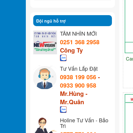
Đội ngũ hỗ trợ
TẦM NHÌN MỚI
0251 368 2958
Công Ty
Ca
Tư Vấn Lắp Đặt
0938 199 056
-
0933 900 958
Mr.Hùng -
Mr.Quân
Holine Tư Vấn - Bảo
Trì