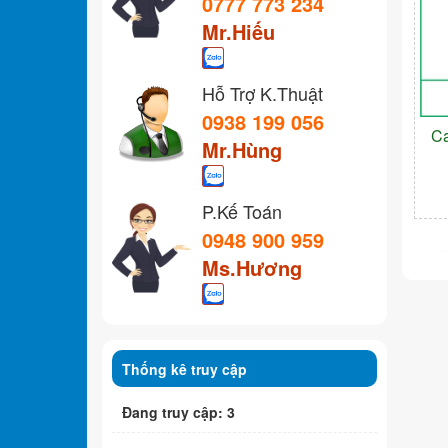
0777 773 234
Mr.Hiếu
Hỗ Trợ K.Thuật
0938 199 056
C
Mr.Hùng
P.Kế Toán
0948 900 959
Ms.Hương
Thống kê truy cập
Đang truy cập: 3