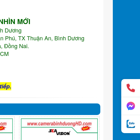
 NHÌN MỚI
nh Dương
An Phú, TX Thuận An, Bình Dương
, Đồng Nai.
.HCM
tiếp.