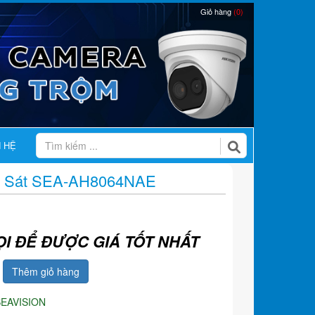
Giỏ hàng
(0)
N HỆ
 Sát SEA-AH8064NAE
ỌI ĐỂ ĐƯỢC GIÁ TỐT NHẤT
Thêm giỏ hàng
SEAVISION