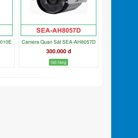
9010E
Camera Quan Sát SEA-AH8057D
300.000 đ
Giỏ hàng