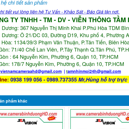
 hệ chi tiết sản phẩm
hi tiết vui lòng liên hệ Tư Vấn - Khảo Sát - Báo Giá tận nơi.
NG TY TNHH - TM - DV - VIỄN THÔNG TẦM
h Dương:
367 Nguyễn Thị Minh Khai P.Phú Hòa TDM Bì
 Dương: Ô 21/DC 03, Đường D19, Khu phố 4, Phường 
 Hòa: 1134/39/3 Phạm Văn Thuận, P.Tân Tiến, Biên Hòa
Gòn: 71/40 Chế Lan Viên, P.Tây Thạnh Q.Tân Phú, TP
Gòn : 64 Nguyễn Kim, Phường 6, Quận 10,
TP.HCM
Gòn: 178/7 Nguyễn Kim, Phường 6, Quận 10,
TP.HCM
:
vietnamcameraahd
@gmail.com
|
t
amnhinmoi24h@gmail.com
ine
:
0938 199 056 - 0989.737355
Mr,Hùng hỗ trợ trực 
ản phẩm
khác