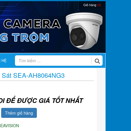
Giỏ hàng
(0)
N HỆ
 Sát SEA-AH8064NG3
ỌI ĐỂ ĐƯỢC GIÁ TỐT NHẤT
Thêm giỏ hàng
SEAVISION