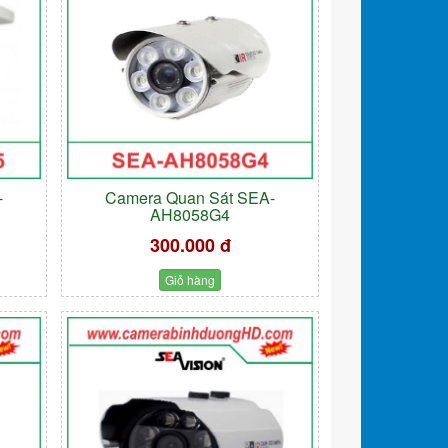
-
Camera Quan Sát SEA-
AH8058G4
300.000 đ
Giỏ hàng