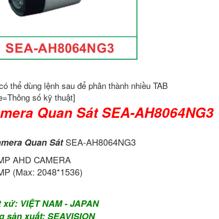
có thể dùng lệnh sau để phân thành nhiều TAB
e=Thông số kỹ thuật]
mera Quan Sát SEA-AH8064NG3
SEA-AH8064NG3
mera Quan Sát
 MP AHD CAMERA
P (Max: 2048*1536)
t xứ: VIỆT NAM - JAPAN
g sản xuất: SEAVISION