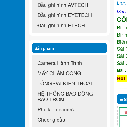
Liên
Đầu ghi hình AVTECH
Mọi c
Đầu ghi hình EYETECH
CÔ
Đầu ghi hình ETECH
Bìn
Bình
Biên
Sài 
Sản phẩm
Sài 
Camera Hành Trình
Sài 
Mail
MÁY CHẤM CÔNG
Hotl
TỔNG ĐÀI ĐIỆN THOẠI
HỆ THỐNG BÁO ĐỘNG -
BÁO TRỘM
S
Phụ kiện camera
Chuông cửa