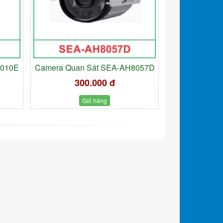
9010E
Camera Quan Sát SEA-AH8057D
300.000 đ
Giỏ hàng