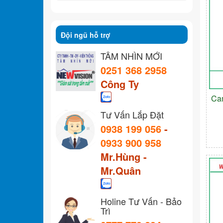
Đội ngũ hỗ trợ
TẦM NHÌN MỚI
0251 368 2958
Công Ty
Ca
Tư Vấn Lắp Đặt
0938 199 056
-
0933 900 958
Mr.Hùng -
Mr.Quân
Holine Tư Vấn - Bảo
Trì