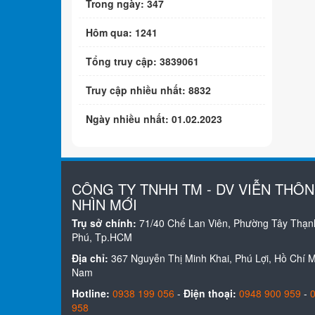
Trong ngày: 347
Hôm qua: 1241
Tổng truy cập: 3839061
Truy cập nhiều nhất: 8832
Ngày nhiều nhất: 01.02.2023
CÔNG TY TNHH TM - DV VIỄN THÔ
NHÌN MỚI
Trụ sở chính:
71/40 Chế Lan Viên, Phường Tây Thạn
Phú, Tp.HCM
Địa chỉ:
367 Nguyễn Thị Minh Khai, Phú Lợi, Hồ Chí Mi
Nam
Hotline:
0938 199 056
-
Điện thoại:
0948 900 959
-
958