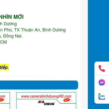
 NHÌN MỚI
nh Dương
An Phú, TX Thuận An, Bình Dương
, Đồng Nai.
.HCM
tiếp.