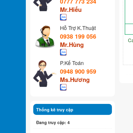
0777 773 234
Mr.Hiếu
Hỗ Trợ K.Thuật
0938 199 056
C
Mr.Hùng
P.Kế Toán
0948 900 959
Ms.Hương
Thống kê truy cập
Đang truy cập: 4