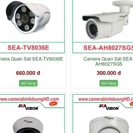
mera Quan Sát SEA-TV8036E
Camera Quan Sát SEA
AH8027SG5
660.000 đ
300.000 đ
Giỏ hàng
Giỏ hàng