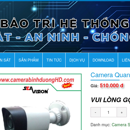
AN SÁT
SẢN PHẨM
TIN TỨC
DỊCH VỤ
DOWNLOAD
LIÊ
Camera Quan
510.000 đ
Giá:
VUI LÒNG G
Danh mục:
Camera 