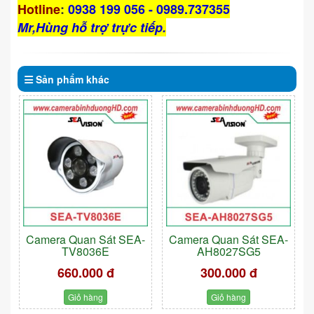
Hotline
:
0938 199 056 - 0989.737355
Mr,Hùng hỗ trợ trực tiếp.
Sản phẩm
khác
Camera Quan Sát SEA-
Camera Quan Sát SEA-
TV8036E
AH8027SG5
660.000 đ
300.000 đ
Giỏ hàng
Giỏ hàng