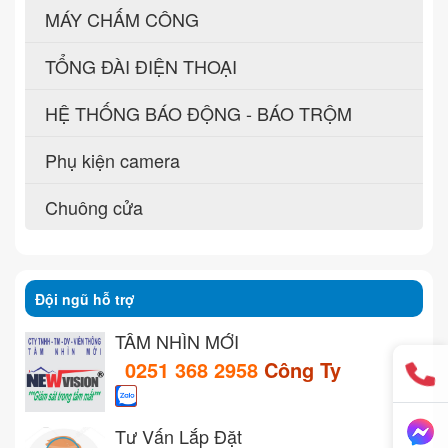
MÁY CHẤM CÔNG
TỔNG ĐÀI ĐIỆN THOẠI
HỆ THỐNG BÁO ĐỘNG - BÁO TRỘM
Phụ kiện camera
Chuông cửa
Đội ngũ hỗ trợ
TẦM NHÌN MỚI
0251 368 2958
Công Ty
Tư Vấn Lắp Đặt