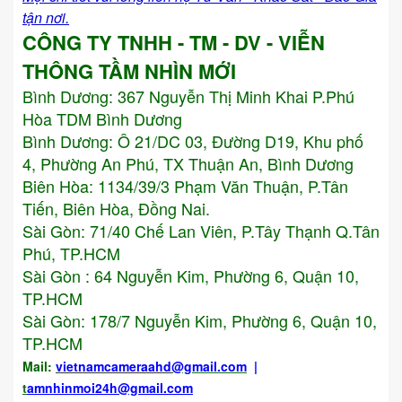
tận nơi.
CÔNG TY TNHH - TM - DV - VIỄN
THÔNG TẦM NHÌN MỚI
Bình Dương:
367 Nguyễn Thị Minh Khai P.Phú
Hòa TDM Bình Dương
Bình Dương: Ô 21/DC 03, Đường D19, Khu phố
4, Phường An Phú, TX Thuận An, Bình Dương
Biên Hòa: 1134/39/3 Phạm Văn Thuận, P.Tân
Tiến, Biên Hòa, Đồng Nai.
Sài Gòn: 71/40 Chế Lan Viên, P.Tây Thạnh Q.Tân
Phú, TP.HCM
Sài Gòn : 64 Nguyễn Kim, Phường 6, Quận 10,
TP.HCM
Sài Gòn: 178/7 Nguyễn Kim, Phường 6, Quận 10,
TP.HCM
Mail:
vietnamcameraahd
@gmail.com
|
t
amnhinmoi24h@gmail.com