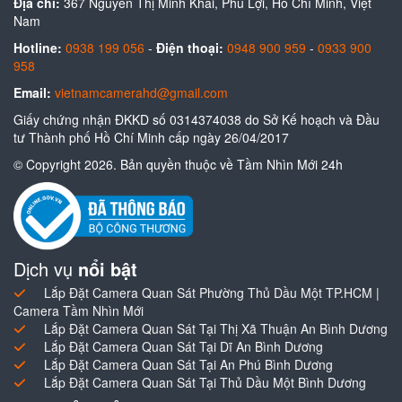
Địa chỉ:
367 Nguyễn Thị Minh Khai, Phú Lợi, Hồ Chí Minh, Việt
Nam
Hotline:
0938 199 056
-
Điện thoại:
0948 900 959
-
0933 900
958
Email:
vietnamcamerahd@gmail.com
Giấy chứng nhận ĐKKD số 0314374038 do Sở Kế hoạch và Đầu
tư Thành phố Hồ Chí Minh cấp ngày 26/04/2017
© Copyright 2026. Bản quyền thuộc về Tầm Nhìn Mới 24h
Dịch vụ
nổi bật
Lắp Đặt Camera Quan Sát Phường Thủ Dầu Một TP.HCM |
Camera Tầm Nhìn Mới
Lắp Đặt Camera Quan Sát Tại Thị Xã Thuận An Bình Dương
Lắp Đặt Camera Quan Sát Tại Dĩ An Bình Dương
Lắp Đặt Camera Quan Sát Tại An Phú Bình Dương
Lắp Đặt Camera Quan Sát Tại Thủ Dầu Một Bình Dương