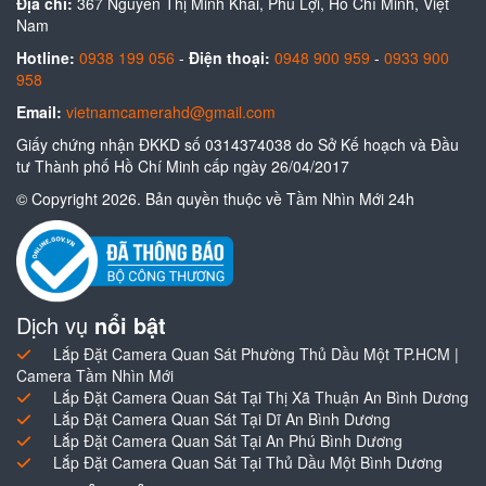
Địa chỉ:
367 Nguyễn Thị Minh Khai, Phú Lợi, Hồ Chí Minh, Việt
Nam
Hotline:
0938 199 056
-
Điện thoại:
0948 900 959
-
0933 900
958
Email:
vietnamcamerahd@gmail.com
Giấy chứng nhận ĐKKD số 0314374038 do Sở Kế hoạch và Đầu
tư Thành phố Hồ Chí Minh cấp ngày 26/04/2017
© Copyright 2026. Bản quyền thuộc về Tầm Nhìn Mới 24h
Dịch vụ
nổi bật
Lắp Đặt Camera Quan Sát Phường Thủ Dầu Một TP.HCM |
Camera Tầm Nhìn Mới
Lắp Đặt Camera Quan Sát Tại Thị Xã Thuận An Bình Dương
Lắp Đặt Camera Quan Sát Tại Dĩ An Bình Dương
Lắp Đặt Camera Quan Sát Tại An Phú Bình Dương
Lắp Đặt Camera Quan Sát Tại Thủ Dầu Một Bình Dương