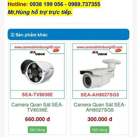
Hotline
:
0938 199 056 - 0989.737355
Mr,Hùng hỗ trợ trực tiếp.
Sản phẩm
khác
Camera Quan Sát SEA-
Camera Quan Sát SEA-
TV8036E
AH8027SG5
660.000 đ
300.000 đ
Giỏ hàng
Giỏ hàng