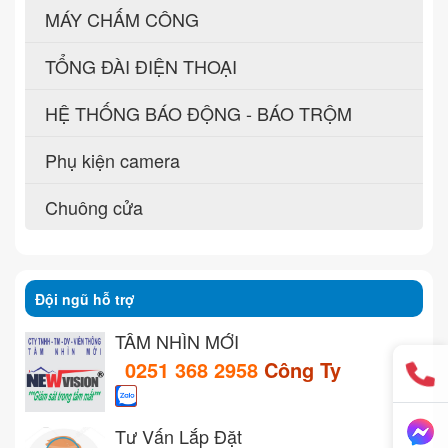
MÁY CHẤM CÔNG
TỔNG ĐÀI ĐIỆN THOẠI
HỆ THỐNG BÁO ĐỘNG - BÁO TRỘM
Phụ kiện camera
Chuông cửa
Đội ngũ hỗ trợ
TẦM NHÌN MỚI
0251 368 2958
Công Ty
Tư Vấn Lắp Đặt