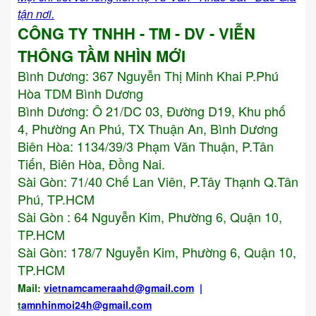
tận nơi.
CÔNG TY TNHH - TM - DV - VIỄN
THÔNG TẦM NHÌN MỚI
Bình Dương:
367 Nguyễn Thị Minh Khai P.Phú
Hòa TDM Bình Dương
Bình Dương: Ô 21/DC 03, Đường D19, Khu phố
4, Phường An Phú, TX Thuận An, Bình Dương
Biên Hòa: 1134/39/3 Phạm Văn Thuận, P.Tân
Tiến, Biên Hòa, Đồng Nai.
Sài Gòn: 71/40 Chế Lan Viên, P.Tây Thạnh Q.Tân
Phú, TP.HCM
Sài Gòn : 64 Nguyễn Kim, Phường 6, Quận 10,
TP.HCM
Sài Gòn: 178/7 Nguyễn Kim, Phường 6, Quận 10,
TP.HCM
Mail:
vietnamcameraahd
@gmail.com
|
t
amnhinmoi24h@gmail.com