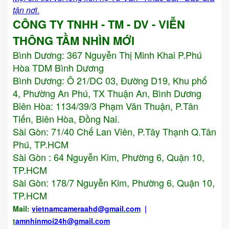
tận nơi.
CÔNG TY TNHH - TM - DV - VIỄN
THÔNG TẦM NHÌN MỚI
Bình Dương:
367 Nguyễn Thị Minh Khai P.Phú
Hòa TDM Bình Dương
Bình Dương: Ô 21/DC 03, Đường D19, Khu phố
4, Phường An Phú, TX Thuận An, Bình Dương
Biên Hòa: 1134/39/3 Phạm Văn Thuận, P.Tân
Tiến, Biên Hòa, Đồng Nai.
Sài Gòn: 71/40 Chế Lan Viên, P.Tây Thạnh Q.Tân
Phú, TP.HCM
Sài Gòn : 64 Nguyễn Kim, Phường 6, Quận 10,
TP.HCM
Sài Gòn: 178/7 Nguyễn Kim, Phường 6, Quận 10,
TP.HCM
Mail:
vietnamcameraahd
@gmail.com
|
t
amnhinmoi24h@gmail.com