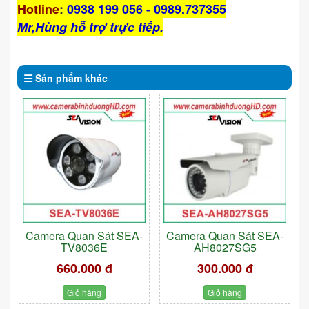
Hotline
:
0938 199 056 - 0989.737355
Mr,Hùng hỗ trợ trực tiếp.
Sản phẩm
khác
Camera Quan Sát SEA-
Camera Quan Sát SEA-
TV8036E
AH8027SG5
660.000 đ
300.000 đ
Giỏ hàng
Giỏ hàng