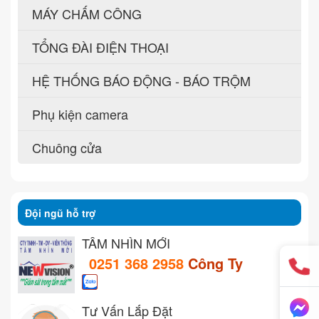
MÁY CHẤM CÔNG
TỔNG ĐÀI ĐIỆN THOẠI
HỆ THỐNG BÁO ĐỘNG - BÁO TRỘM
Phụ kiện camera
Chuông cửa
Đội ngũ hỗ trợ
TẦM NHÌN MỚI
0251 368 2958
Công Ty
Tư Vấn Lắp Đặt