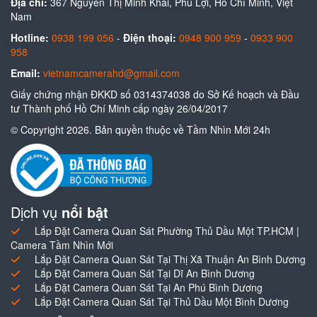
Địa chỉ:
367 Nguyễn Thị Minh Khai, Phú Lợi, Hồ Chí Minh, Việt
Nam
Hotline:
0938 199 056
-
Điện thoại:
0948 900 959
-
0933 900
958
Email:
vietnamcamerahd@gmail.com
Giấy chứng nhận ĐKKD số 0314374038 do Sở Kế hoạch và Đầu
tư Thành phố Hồ Chí Minh cấp ngày 26/04/2017
© Copyright 2026. Bản quyền thuộc về Tầm Nhìn Mới 24h
Dịch vụ
nổi bật
Lắp Đặt Camera Quan Sát Phường Thủ Dầu Một TP.HCM |
Camera Tầm Nhìn Mới
Lắp Đặt Camera Quan Sát Tại Thị Xã Thuận An Bình Dương
Lắp Đặt Camera Quan Sát Tại Dĩ An Bình Dương
Lắp Đặt Camera Quan Sát Tại An Phú Bình Dương
Lắp Đặt Camera Quan Sát Tại Thủ Dầu Một Bình Dương