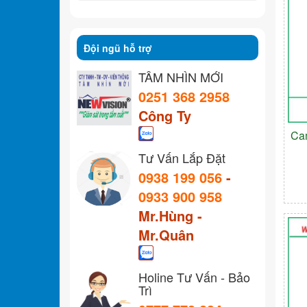
Đội ngũ hỗ trợ
TẦM NHÌN MỚI
0251 368 2958
Công Ty
Ca
Tư Vấn Lắp Đặt
0938 199 056
-
0933 900 958
Mr.Hùng -
Mr.Quân
Holine Tư Vấn - Bảo
Trì