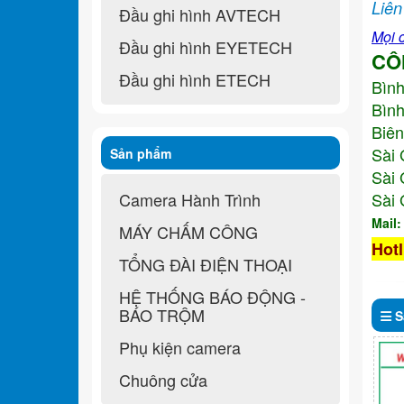
Liên
Đầu ghi hình AVTECH
Mọi c
Đầu ghi hình EYETECH
CÔ
Đầu ghi hình ETECH
Bìn
Bình
Biên
Sài 
Sản phẩm
Sài 
Camera Hành Trình
Sài 
Mail
MÁY CHẤM CÔNG
Hotl
TỔNG ĐÀI ĐIỆN THOẠI
HỆ THỐNG BÁO ĐỘNG -
BÁO TRỘM
S
Phụ kiện camera
Chuông cửa