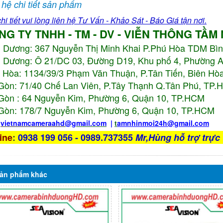
 hệ chi tiết sản phẩm
hi tiết vui lòng liên hệ Tư Vấn - Khảo Sát - Báo Giá tận nơi.
NG TY TNHH - TM - DV - VIỄN THÔNG TẦM
h Dương:
367 Nguyễn Thị Minh Khai P.Phú Hòa TDM Bì
 Dương: Ô 21/DC 03, Đường D19, Khu phố 4, Phường 
 Hòa: 1134/39/3 Phạm Văn Thuận, P.Tân Tiến, Biên Hòa
Gòn: 71/40 Chế Lan Viên, P.Tây Thạnh Q.Tân Phú, TP
Gòn : 64 Nguyễn Kim, Phường 6, Quận 10,
TP.HCM
Gòn: 178/7 Nguyễn Kim, Phường 6, Quận 10,
TP.HCM
:
vietnamcameraahd
@gmail.com
|
t
amnhinmoi24h@gmail.com
ine
:
0938 199 056 - 0989.737355
Mr,Hùng hỗ trợ trực 
ản phẩm
khác