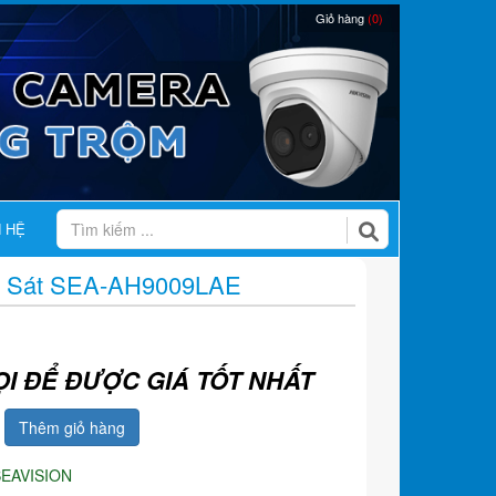
Giỏ hàng
(0)
N HỆ
 Sát SEA-AH9009LAE
ỌI ĐỂ ĐƯỢC GIÁ TỐT NHẤT
Thêm giỏ hàng
SEAVISION