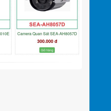
9010E
Camera Quan Sát SEA-AH8057D
300.000 đ
Giỏ hàng