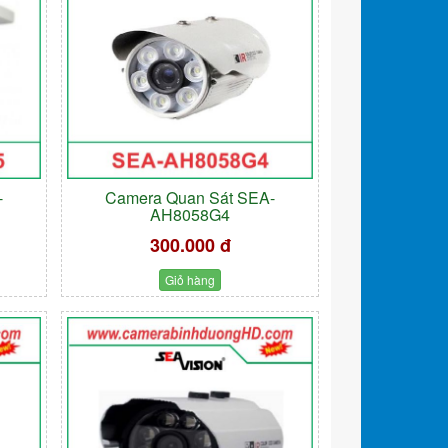
-
Camera Quan Sát SEA-
AH8058G4
300.000 đ
Giỏ hàng