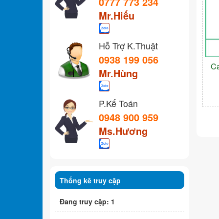
0777 773 234
Mr.Hiếu
Hỗ Trợ K.Thuật
0938 199 056
C
Mr.Hùng
P.Kế Toán
0948 900 959
Ms.Hương
Thống kê truy cập
Đang truy cập: 1