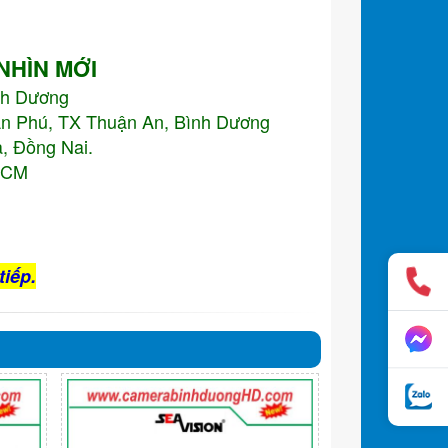
 NHÌN MỚI
nh Dương
An Phú, TX Thuận An, Bình Dương
, Đồng Nai.
.HCM
tiếp.