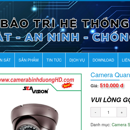
AN SÁT
SẢN PHẨM
TIN TỨC
DỊCH VỤ
DOWNLOAD
LIÊ
Camera Quan
510.000 đ
Giá:
VUI LÒNG G
Danh mục:
Camera 