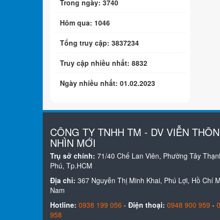
Trong ngày: 3740
Hôm qua: 1046
Tổng truy cập: 3837234
Truy cập nhiều nhất: 8832
Ngày nhiều nhất: 01.02.2023
CÔNG TY TNHH TM - DV VIỄN THÔ
NHÌN MỚI
Trụ sở chính:
71/40 Chế Lan Viên, Phường Tây Thạn
Phú, Tp.HCM
Địa chỉ:
367 Nguyễn Thị Minh Khai, Phú Lợi, Hồ Chí Mi
Nam
Hotline:
0938 199 056
-
Điện thoại:
0948 900 959
-
958