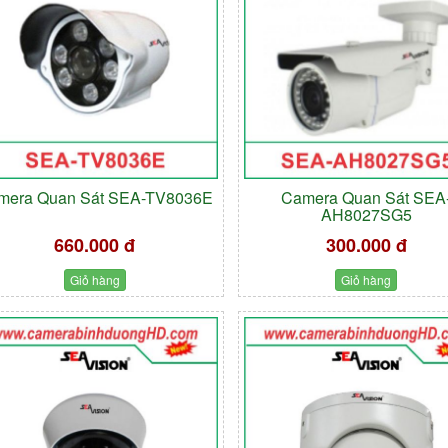
mera Quan Sát SEA-TV8036E
Camera Quan Sát SEA
AH8027SG5
660.000 đ
300.000 đ
Giỏ hàng
Giỏ hàng