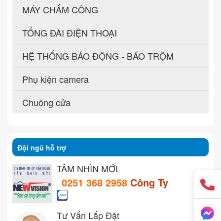
MÁY CHẤM CÔNG
TỔNG ĐÀI ĐIỆN THOẠI
HỆ THỐNG BÁO ĐỘNG - BÁO TRỘM
Phụ kiện camera
Chuông cửa
Đội ngũ hỗ trợ
TẦM NHÌN MỚI
0251 368 2958
Công Ty
Tư Vấn Lắp Đặt