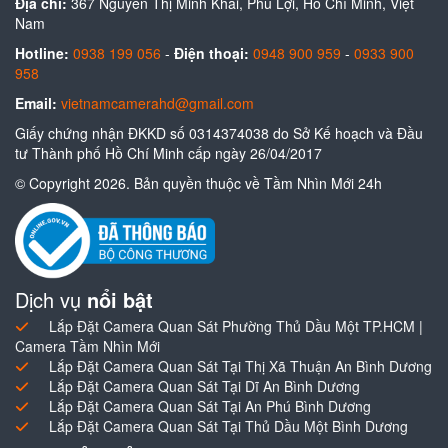
Địa chỉ:
367 Nguyễn Thị Minh Khai, Phú Lợi, Hồ Chí Minh, Việt
Nam
Hotline:
0938 199 056
-
Điện thoại:
0948 900 959
-
0933 900
958
Email:
vietnamcamerahd@gmail.com
Giấy chứng nhận ĐKKD số 0314374038 do Sở Kế hoạch và Đầu
tư Thành phố Hồ Chí Minh cấp ngày 26/04/2017
© Copyright 2026. Bản quyền thuộc về Tầm Nhìn Mới 24h
Dịch vụ
nổi bật
Lắp Đặt Camera Quan Sát Phường Thủ Dầu Một TP.HCM |
Camera Tầm Nhìn Mới
Lắp Đặt Camera Quan Sát Tại Thị Xã Thuận An Bình Dương
Lắp Đặt Camera Quan Sát Tại Dĩ An Bình Dương
Lắp Đặt Camera Quan Sát Tại An Phú Bình Dương
Lắp Đặt Camera Quan Sát Tại Thủ Dầu Một Bình Dương