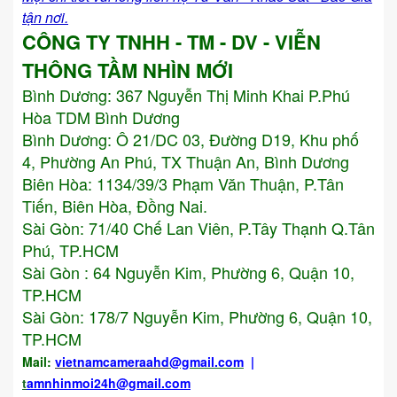
tận nơi.
CÔNG TY TNHH - TM - DV - VIỄN
THÔNG TẦM NHÌN MỚI
Bình Dương:
367 Nguyễn Thị Minh Khai P.Phú
Hòa TDM Bình Dương
Bình Dương: Ô 21/DC 03, Đường D19, Khu phố
4, Phường An Phú, TX Thuận An, Bình Dương
Biên Hòa: 1134/39/3 Phạm Văn Thuận, P.Tân
Tiến, Biên Hòa, Đồng Nai.
Sài Gòn: 71/40 Chế Lan Viên, P.Tây Thạnh Q.Tân
Phú, TP.HCM
Sài Gòn : 64 Nguyễn Kim, Phường 6, Quận 10,
TP.HCM
Sài Gòn: 178/7 Nguyễn Kim, Phường 6, Quận 10,
TP.HCM
Mail:
vietnamcameraahd
@gmail.com
|
t
amnhinmoi24h@gmail.com