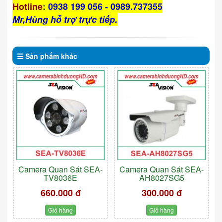
Hotline
:
0938 199 056 - 0989.737355
Mr,Hùng hỗ trợ trực tiếp.
Sản phẩm
khác
Camera Quan Sát SEA-
Camera Quan Sát SEA-
TV8036E
AH8027SG5
660.000 đ
300.000 đ
Giỏ hàng
Giỏ hàng