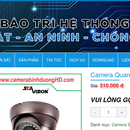
AN SÁT
SẢN PHẨM
TIN TỨC
DỊCH VỤ
DOWNLOAD
LIÊ
Camera Quan
510.000 đ
Giá:
VUI LÒNG G
Danh mục:
Camera 