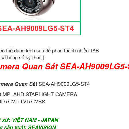
có thể dùng lệnh sau để phân thành nhiều TAB
e=Thông số kỹ thuật]
mera Quan Sát SEA-AH9009LG5-
SEA-AH9009LG5-ST4
mera Quan Sát
.0 MP AHD STARLIGHT CAMERA
HD+CVI+TVI+CVBS
t xứ: VIỆT NAM - JAPAN
g sản xuất: SEAVISION