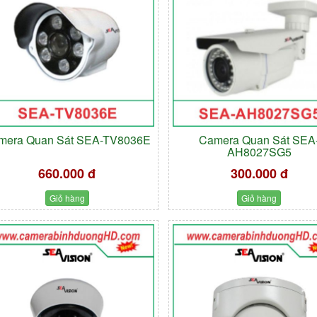
mera Quan Sát SEA-TV8036E
Camera Quan Sát SEA
AH8027SG5
660.000 đ
300.000 đ
Giỏ hàng
Giỏ hàng