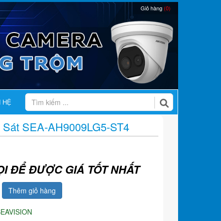
Giỏ hàng
(0)
N HỆ
 Sát SEA-AH9009LG5-ST4
ỌI ĐỂ ĐƯỢC GIÁ TỐT NHẤT
Thêm giỏ hàng
SEAVISION