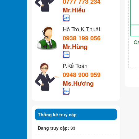
0777 773 234
Mr.Hiếu
Hỗ Trợ K.Thuật
0938 199 056
C
Mr.Hùng
P.Kế Toán
0948 900 959
Ms.Hương
Thống kê truy cập
Đang truy cập: 33