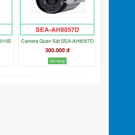
9010E
Camera Quan Sát SEA-AH8057D
300.000 đ
Giỏ hàng