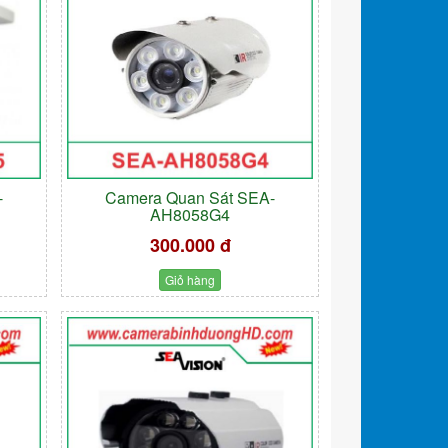
-
Camera Quan Sát SEA-
AH8058G4
300.000 đ
Giỏ hàng