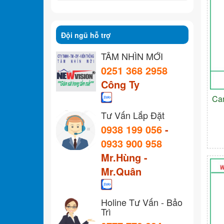
Đội ngũ hỗ trợ
TẦM NHÌN MỚI
0251 368 2958
Công Ty
Ca
Tư Vấn Lắp Đặt
0938 199 056
-
0933 900 958
Mr.Hùng -
Mr.Quân
Holine Tư Vấn - Bảo
Trì