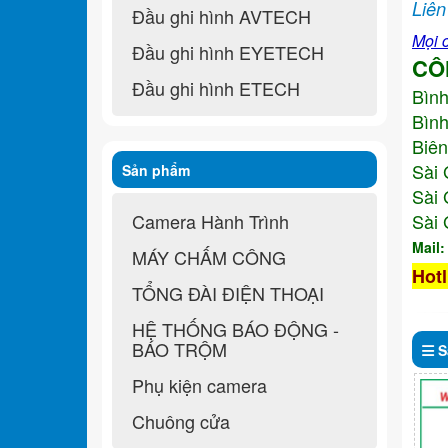
Liên
Đầu ghi hình AVTECH
Mọi c
Đầu ghi hình EYETECH
CÔ
Đầu ghi hình ETECH
Bìn
Bình
Biên
Sài 
Sản phẩm
Sài 
Camera Hành Trình
Sài 
Mail
MÁY CHẤM CÔNG
Hotl
TỔNG ĐÀI ĐIỆN THOẠI
HỆ THỐNG BÁO ĐỘNG -
BÁO TRỘM
S
Phụ kiện camera
Chuông cửa