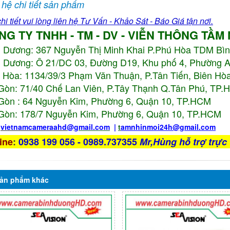
 hệ chi tiết sản phẩm
hi tiết vui lòng liên hệ Tư Vấn - Khảo Sát - Báo Giá tận nơi.
NG TY TNHH - TM - DV - VIỄN THÔNG TẦM
h Dương:
367 Nguyễn Thị Minh Khai P.Phú Hòa TDM Bì
 Dương: Ô 21/DC 03, Đường D19, Khu phố 4, Phường 
 Hòa: 1134/39/3 Phạm Văn Thuận, P.Tân Tiến, Biên Hòa
Gòn: 71/40 Chế Lan Viên, P.Tây Thạnh Q.Tân Phú, TP
Gòn : 64 Nguyễn Kim, Phường 6, Quận 10,
TP.HCM
Gòn: 178/7 Nguyễn Kim, Phường 6, Quận 10,
TP.HCM
:
vietnamcameraahd
@gmail.com
|
t
amnhinmoi24h@gmail.com
ine
:
0938 199 056 - 0989.737355
Mr,Hùng hỗ trợ trực 
ản phẩm
khác