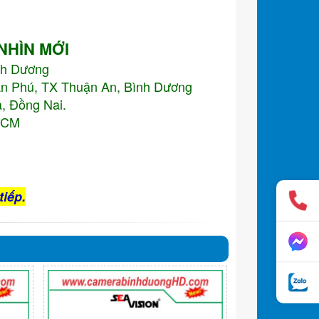
 NHÌN MỚI
nh Dương
An Phú, TX Thuận An, Bình Dương
, Đồng Nai.
.HCM
tiếp.