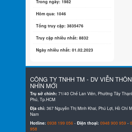
Trong ngày: 1982
Hôm qua: 1046
Tổng truy cập: 3835476
Truy cập nhiều nhất: 8832
Ngày nhiều nhất: 01.02.2023
CÔNG TY TNHH TM - DV VIỄN THÔ
NHÌN MỚI
Trụ sở chính:
71/40 Chế Lan Viên, Phường Tây Thạn
Phú, Tp.HCM
Địa chỉ:
367 Nguyễn Thị Minh Khai, Phú Lợi, Hồ Chí Mi
Nam
Hotline:
0938 199 056
-
Điện thoại:
0948 900 959
-
958