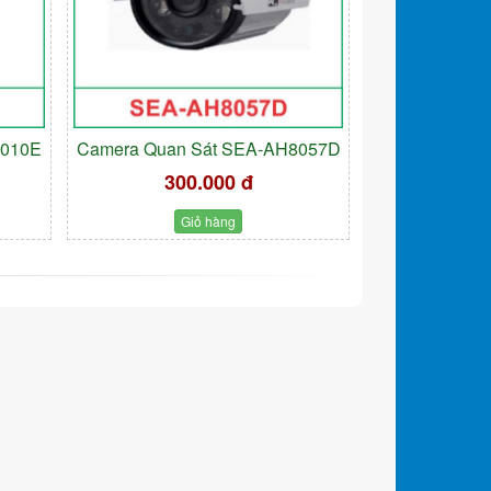
9010E
Camera Quan Sát SEA-AH8057D
300.000 đ
Giỏ hàng