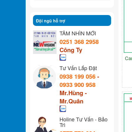
Đội ngũ hỗ trợ
TẦM NHÌN MỚI
0251 368 2958
Công Ty
Ca
Tư Vấn Lắp Đặt
0938 199 056
-
0933 900 958
Mr.Hùng -
Mr.Quân
Holine Tư Vấn - Bảo
Trì