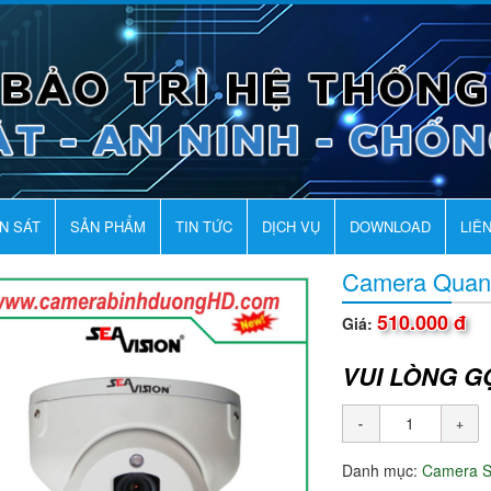
AN SÁT
SẢN PHẨM
TIN TỨC
DỊCH VỤ
DOWNLOAD
LIÊ
Camera Quan
510.000 đ
Giá:
VUI LÒNG G
Danh mục:
Camera 