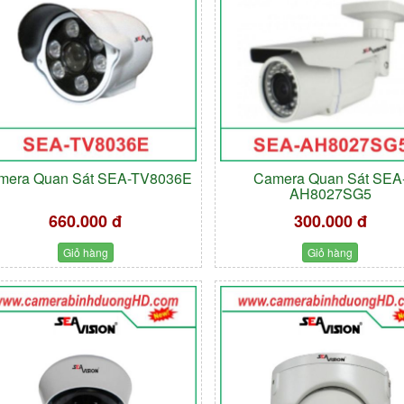
mera Quan Sát SEA-TV8036E
Camera Quan Sát SEA
AH8027SG5
660.000 đ
300.000 đ
Giỏ hàng
Giỏ hàng