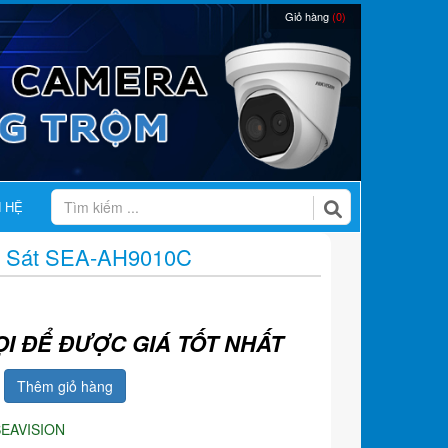
Giỏ hàng
(0)
N HỆ
 Sát SEA-AH9010C
ỌI ĐỂ ĐƯỢC GIÁ TỐT NHẤT
Thêm giỏ hàng
SEAVISION