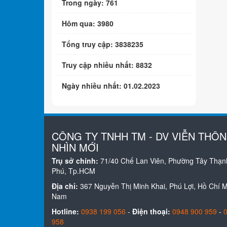
Trong ngày: 761
Hôm qua: 3980
Tổng truy cập: 3838235
Truy cập nhiều nhất: 8832
Ngày nhiều nhất: 01.02.2023
CÔNG TY TNHH TM - DV VIỄN THÔ
NHÌN MỚI
Trụ sở chính:
71/40 Chế Lan Viên, Phường Tây Thạn
Phú, Tp.HCM
Địa chỉ:
367 Nguyễn Thị Minh Khai, Phú Lợi, Hồ Chí Mi
Nam
Hotline:
0938 199 056
-
Điện thoại:
0948 900 959
-
958