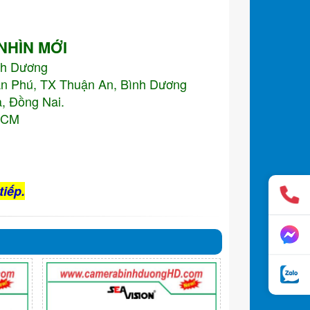
 NHÌN MỚI
nh Dương
An Phú, TX Thuận An, Bình Dương
, Đồng Nai.
.HCM
tiếp.