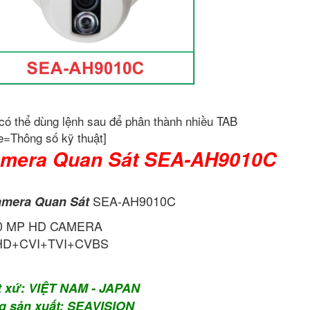
có thể dùng lệnh sau để phân thành nhiều TAB
e=Thông số kỹ thuật]
mera Quan Sát SEA-AH9010C
SEA-AH9010C
mera Quan Sát
.0 MP HD CAMERA
HD+CVI+TVI+CVBS
t xứ: VIỆT NAM - JAPAN
g sản xuất: SEAVISION