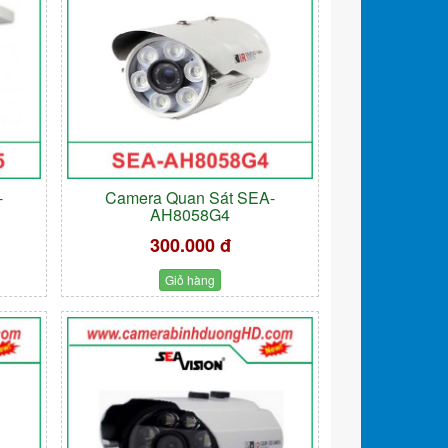
-
Camera Quan Sát SEA-
AH8058G4
300.000 đ
Giỏ hàng