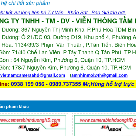
 hệ chi tiết sản phẩm
hi tiết vui lòng liên hệ Tư Vấn - Khảo Sát - Báo Giá tận nơi.
NG TY TNHH - TM - DV - VIỄN THÔNG TẦM
h Dương:
367 Nguyễn Thị Minh Khai P.Phú Hòa TDM Bì
 Dương: Ô 21/DC 03, Đường D19, Khu phố 4, Phường 
 Hòa: 1134/39/3 Phạm Văn Thuận, P.Tân Tiến, Biên Hòa
Gòn: 71/40 Chế Lan Viên, P.Tây Thạnh Q.Tân Phú, TP
Gòn : 64 Nguyễn Kim, Phường 6, Quận 10,
TP.HCM
Gòn: 178/7 Nguyễn Kim, Phường 6, Quận 10,
TP.HCM
:
vietnamcameraahd
@gmail.com
|
t
amnhinmoi24h@gmail.com
ine
:
0938 199 056 - 0989.737355
Mr,Hùng hỗ trợ trực 
ản phẩm
khác