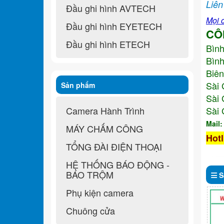
Liên
Đầu ghi hình AVTECH
Mọi c
Đầu ghi hình EYETECH
CÔ
Đầu ghi hình ETECH
Bìn
Bình
Biên
Sài 
Sản phẩm
Sài 
Camera Hành Trình
Sài 
Mail
MÁY CHẤM CÔNG
Hotl
TỔNG ĐÀI ĐIỆN THOẠI
HỆ THỐNG BÁO ĐỘNG -
BÁO TRỘM
S
Phụ kiện camera
Chuông cửa