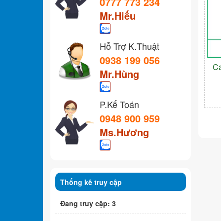
0777 773 234
Mr.Hiếu
Hỗ Trợ K.Thuật
0938 199 056
C
Mr.Hùng
P.Kế Toán
0948 900 959
Ms.Hương
Thống kê truy cập
Đang truy cập: 3