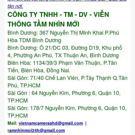
tận nơi.
CÔNG TY TNHH - TM - DV - VIỄN
THÔNG TẦM NHÌN MỚI
Bình Dương:
367 Nguyễn Thị Minh Khai P.Phú
Hòa TDM Bình Dương
Bình Dương: Ô 21/DC 03, Đường D19, Khu phố
4, Phường An Phú, TX Thuận An, Bình Dương
Biên Hòa: 1134/39/3 Phạm Văn Thuận, P.Tân
Tiến, Biên Hòa, Đồng Nai.
Sài Gòn: 71/40 Chế Lan Viên, P.Tây Thạnh Q.Tân
Phú, TP.HCM
Sài Gòn : 64 Nguyễn Kim, Phường 6, Quận 10,
TP.HCM
Sài Gòn: 178/7 Nguyễn Kim, Phường 6, Quận 10,
TP.HCM
Mail:
vietnamcameraahd
@gmail.com
|
t
amnhinmoi24h@gmail.com