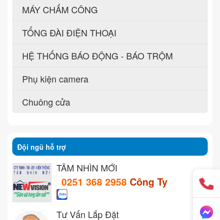
MÁY CHẤM CÔNG
TỔNG ĐÀI ĐIỆN THOẠI
HỆ THỐNG BÁO ĐỘNG - BÁO TRỘM
Phụ kiện camera
Chuông cửa
Đội ngũ hỗ trợ
TẦM NHÌN MỚI
0251 368 2958
Công Ty
Tư Vấn Lắp Đặt