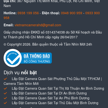
Địa chỉ:
367 Nguyễn Thị Minh Khai, Phú Lợi, Hồ Chí Minh, Việt
Nam
Hotline:
0938 199 056
-
Điện thoại:
0948 900 959
-
0933 900
958
Email:
vietnamcamerahd@gmail.com
Giấy chứng nhận ĐKKD số 0314374038 do Sở Kế hoạch và Đầu
tư Thành phố Hồ Chí Minh cấp ngày 26/04/2017
© Copyright 2026. Bản quyền thuộc về Tầm Nhìn Mới 24h
Dịch vụ
nổi bật
Lắp Đặt Camera Quan Sát Phường Thủ Dầu Một TP.HCM |
Camera Tầm Nhìn Mới
Lắp Đặt Camera Quan Sát Tại Thị Xã Thuận An Bình Dương
Lắp Đặt Camera Quan Sát Tại Dĩ An Bình Dương
Lắp Đặt Camera Quan Sát Tại An Phú Bình Dương
Lắp Đặt Camera Quan Sát Tại Thủ Dầu Một Bình Dương