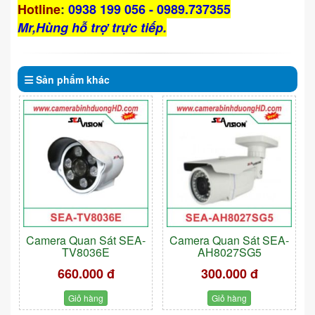
Hotline
:
0938 199 056 - 0989.737355
Mr,Hùng hỗ trợ trực tiếp.
Sản phẩm
khác
Camera Quan Sát SEA-
Camera Quan Sát SEA-
TV8036E
AH8027SG5
660.000 đ
300.000 đ
Giỏ hàng
Giỏ hàng