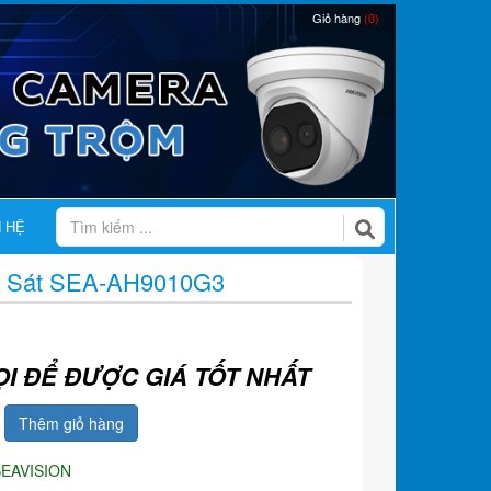
Giỏ hàng
(0)
N HỆ
 Sát SEA-AH9010G3
ỌI ĐỂ ĐƯỢC GIÁ TỐT NHẤT
Thêm giỏ hàng
SEAVISION