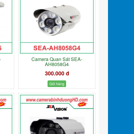
-
Camera Quan Sát SEA-
AH8058G4
300.000 đ
Giỏ hàng