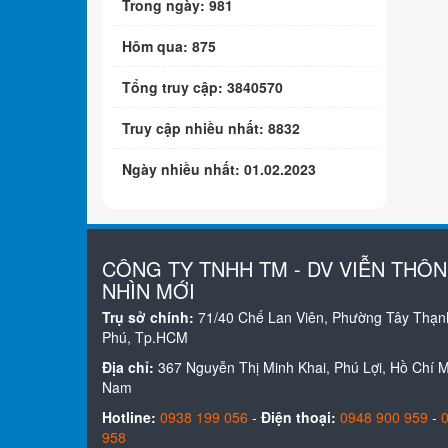
Trong ngày: 981
Hôm qua: 875
Tổng truy cập: 3840570
Truy cập nhiều nhất: 8832
Ngày nhiều nhất: 01.02.2023
CÔNG TY TNHH TM - DV VIỄN THÔ
NHÌN MỚI
Trụ sở chính:
71/40 Chế Lan Viên, Phường Tây Thạn
Phú, Tp.HCM
Địa chỉ:
367 Nguyễn Thị Minh Khai, Phú Lợi, Hồ Chí Mi
Nam
Hotline:
0938 199 056
-
Điện thoại:
0948 900 959
-
958