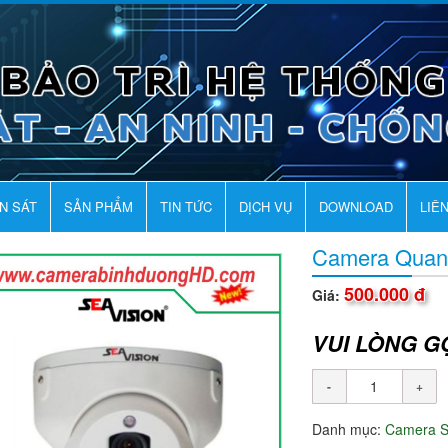
AN SÁT
SẢN PHẨM
TIN TỨC
DỊCH VỤ
DOWNLOAD
LIÊ
Camera Quan
500.000 đ
Giá:
VUI LÒNG G
Danh mục:
Camera 