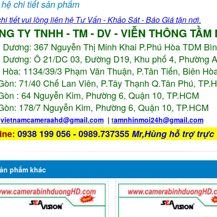
 hệ chi tiết sản phẩm
hi tiết vui lòng liên hệ Tư Vấn - Khảo Sát - Báo Giá tận nơi.
NG TY TNHH - TM - DV - VIỄN THÔNG TẦM
h Dương:
367 Nguyễn Thị Minh Khai P.Phú Hòa TDM Bì
 Dương: Ô 21/DC 03, Đường D19, Khu phố 4, Phường 
 Hòa: 1134/39/3 Phạm Văn Thuận, P.Tân Tiến, Biên Hòa
Gòn: 71/40 Chế Lan Viên, P.Tây Thạnh Q.Tân Phú, TP
Gòn : 64 Nguyễn Kim, Phường 6, Quận 10,
TP.HCM
Gòn: 178/7 Nguyễn Kim, Phường 6, Quận 10,
TP.HCM
:
vietnamcameraahd
@gmail.com
|
t
amnhinmoi24h@gmail.com
ine
:
0938 199 056 - 0989.737355
Mr,Hùng hỗ trợ trực 
ản phẩm
khác