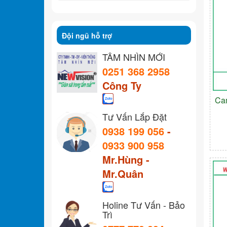
Đội ngũ hỗ trợ
TẦM NHÌN MỚI
0251 368 2958
Công Ty
Ca
Tư Vấn Lắp Đặt
0938 199 056
-
0933 900 958
Mr.Hùng -
Mr.Quân
Holine Tư Vấn - Bảo
Trì