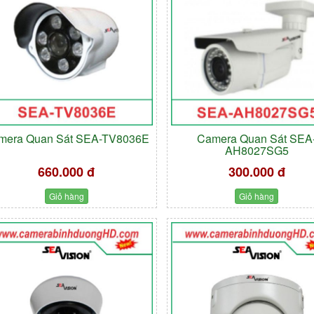
mera Quan Sát SEA-TV8036E
Camera Quan Sát SEA
AH8027SG5
660.000 đ
300.000 đ
Giỏ hàng
Giỏ hàng