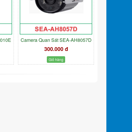
9010E
Camera Quan Sát SEA-AH8057D
300.000 đ
Giỏ hàng