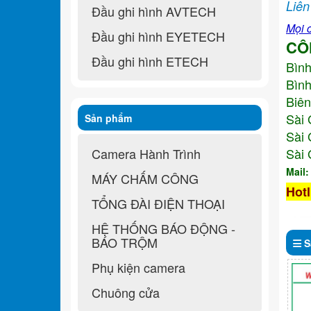
Liên
Đầu ghi hình AVTECH
Mọi c
Đầu ghi hình EYETECH
CÔ
Đầu ghi hình ETECH
Bìn
Bình
Biên
Sài 
Sản phẩm
Sài 
Camera Hành Trình
Sài 
Mail
MÁY CHẤM CÔNG
Hotl
TỔNG ĐÀI ĐIỆN THOẠI
HỆ THỐNG BÁO ĐỘNG -
BÁO TRỘM
S
Phụ kiện camera
Chuông cửa