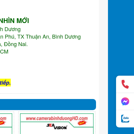
 NHÌN MỚI
nh Dương
An Phú, TX Thuận An, Bình Dương
, Đồng Nai.
.HCM
tiếp.