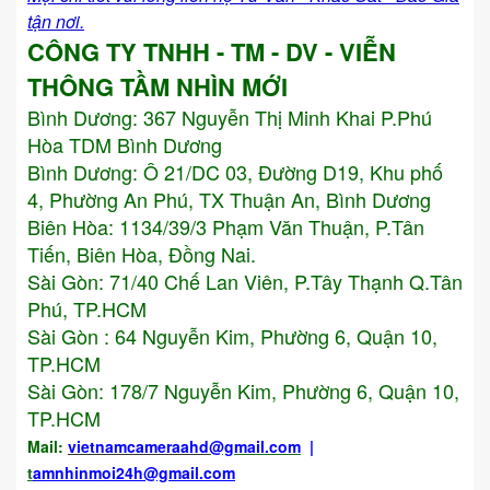
tận nơi.
CÔNG TY TNHH - TM - DV - VIỄN
THÔNG TẦM NHÌN MỚI
Bình Dương:
367 Nguyễn Thị Minh Khai P.Phú
Hòa TDM Bình Dương
Bình Dương: Ô 21/DC 03, Đường D19, Khu phố
4, Phường An Phú, TX Thuận An, Bình Dương
Biên Hòa: 1134/39/3 Phạm Văn Thuận, P.Tân
Tiến, Biên Hòa, Đồng Nai.
Sài Gòn: 71/40 Chế Lan Viên, P.Tây Thạnh Q.Tân
Phú, TP.HCM
Sài Gòn : 64 Nguyễn Kim, Phường 6, Quận 10,
TP.HCM
Sài Gòn: 178/7 Nguyễn Kim, Phường 6, Quận 10,
TP.HCM
Mail:
vietnamcameraahd
@gmail.com
|
t
amnhinmoi24h@gmail.com