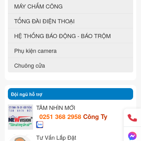
MÁY CHẤM CÔNG
TỔNG ĐÀI ĐIỆN THOẠI
HỆ THỐNG BÁO ĐỘNG - BÁO TRỘM
Phụ kiện camera
Chuông cửa
Đội ngũ hỗ trợ
TẦM NHÌN MỚI
0251 368 2958
Công Ty
Tư Vấn Lắp Đặt