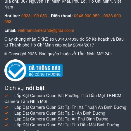
Địa chỉ:
367 Nguyễn Thị Minh Khai, Phú Lợi, Hồ Chí Minh, Việt
Nam
Hotline:
0938 199 056
-
Điện thoại:
0948 900 959
-
0933 900
958
Email:
vietnamcamerahd@gmail.com
Giấy chứng nhận ĐKKD số 0314374038 do Sở Kế hoạch và Đầu
tư Thành phố Hồ Chí Minh cấp ngày 26/04/2017
© Copyright 2026. Bản quyền thuộc về Tầm Nhìn Mới 24h
Dịch vụ
nổi bật
Lắp Đặt Camera Quan Sát Phường Thủ Dầu Một TP.HCM |
Camera Tầm Nhìn Mới
Lắp Đặt Camera Quan Sát Tại Thị Xã Thuận An Bình Dương
Lắp Đặt Camera Quan Sát Tại Dĩ An Bình Dương
Lắp Đặt Camera Quan Sát Tại An Phú Bình Dương
Lắp Đặt Camera Quan Sát Tại Thủ Dầu Một Bình Dương