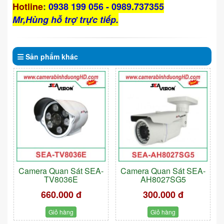
Hotline
:
0938 199 056 - 0989.737355
Mr,Hùng hỗ trợ trực tiếp.
Sản phẩm
khác
Camera Quan Sát SEA-
Camera Quan Sát SEA-
TV8036E
AH8027SG5
660.000 đ
300.000 đ
Giỏ hàng
Giỏ hàng