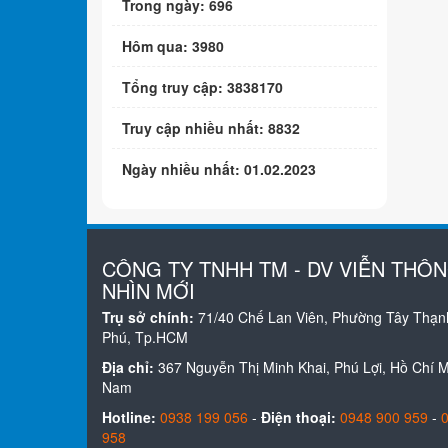
Trong ngày: 696
Hôm qua: 3980
Tổng truy cập: 3838170
Truy cập nhiều nhất: 8832
Ngày nhiều nhất: 01.02.2023
CÔNG TY TNHH TM - DV VIỄN THÔ
NHÌN MỚI
Trụ sở chính:
71/40 Chế Lan Viên, Phường Tây Thạn
Phú, Tp.HCM
Địa chỉ:
367 Nguyễn Thị Minh Khai, Phú Lợi, Hồ Chí Mi
Nam
Hotline:
0938 199 056
-
Điện thoại:
0948 900 959
-
958