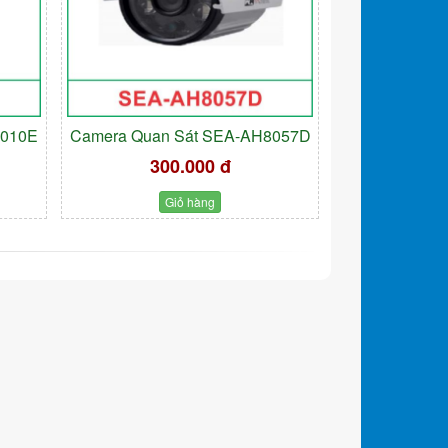
9010E
Camera Quan Sát SEA-AH8057D
300.000 đ
Giỏ hàng