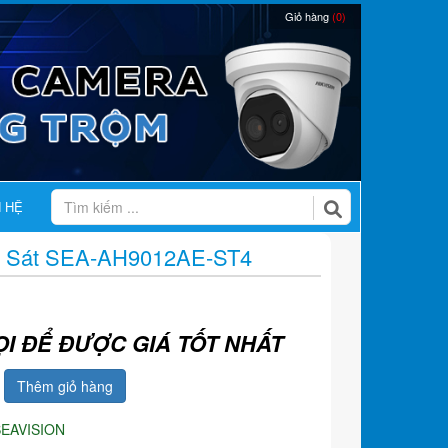
Giỏ hàng
(0)
N HỆ
 Sát SEA-AH9012AE-ST4
ỌI ĐỂ ĐƯỢC GIÁ TỐT NHẤT
Thêm giỏ hàng
SEAVISION