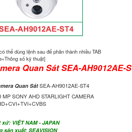
có thể dùng lệnh sau để phân thành nhiều TAB
e=Thông số kỹ thuật]
mera Quan Sát SEA-AH9012AE-S
SEA-AH9012AE-ST4
mera Quan Sát
.0 MP SONY AHD STARLIGHT CAMERA
HD+CVI+TVI+CVBS
t xứ: VIỆT NAM - JAPAN
g sản xuất: SEAVISION