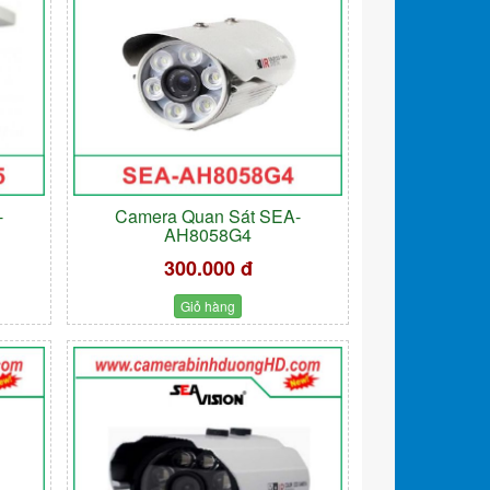
-
Camera Quan Sát SEA-
AH8058G4
300.000 đ
Giỏ hàng