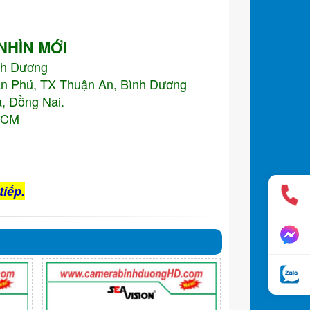
 NHÌN MỚI
nh Dương
An Phú, TX Thuận An, Bình Dương
, Đồng Nai.
.HCM
tiếp.