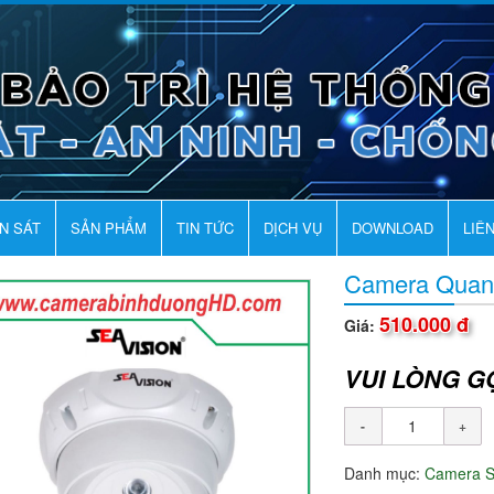
AN SÁT
SẢN PHẨM
TIN TỨC
DỊCH VỤ
DOWNLOAD
LIÊ
Camera Quan
510.000 đ
Giá:
VUI LÒNG G
Danh mục:
Camera 