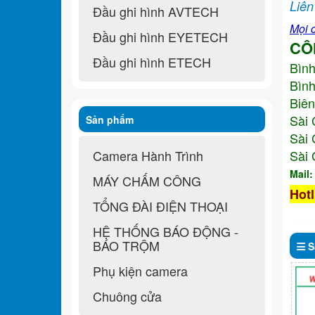
Liên
Đầu ghi hình AVTECH
Mọi c
Đầu ghi hình EYETECH
CÔ
Đầu ghi hình ETECH
Bìn
Bình
Biên
Sài 
Sản phẩm
Sài 
Camera Hành Trình
Sài 
Mail
MÁY CHẤM CÔNG
Hotl
TỔNG ĐÀI ĐIỆN THOẠI
HỆ THỐNG BÁO ĐỘNG -
BÁO TRỘM
S
Phụ kiện camera
Chuông cửa