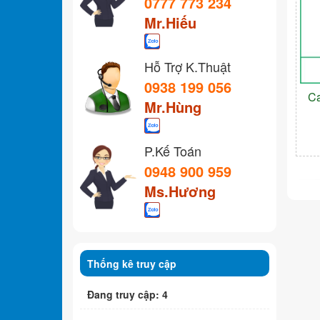
0777 773 234
Mr.Hiếu
Hỗ Trợ K.Thuật
0938 199 056
C
Mr.Hùng
P.Kế Toán
0948 900 959
Ms.Hương
Thống kê truy cập
Đang truy cập: 4