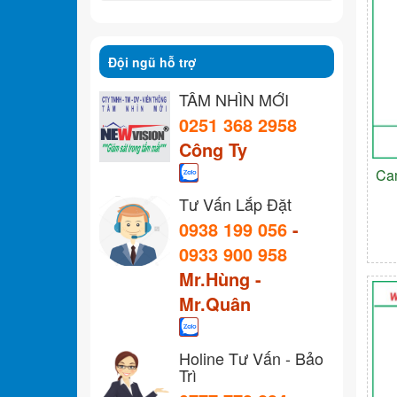
Đội ngũ hỗ trợ
TẦM NHÌN MỚI
0251 368 2958
Công Ty
Ca
Tư Vấn Lắp Đặt
0938 199 056
-
0933 900 958
Mr.Hùng -
Mr.Quân
Holine Tư Vấn - Bảo
Trì