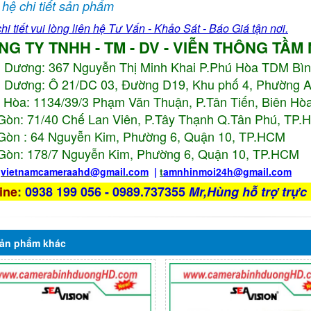
 hệ chi tiết sản phẩm
hi tiết vui lòng liên hệ Tư Vấn - Khảo Sát - Báo Giá tận nơi.
NG TY TNHH - TM - DV - VIỄN THÔNG TẦM
h Dương:
367 Nguyễn Thị Minh Khai P.Phú Hòa TDM Bì
 Dương: Ô 21/DC 03, Đường D19, Khu phố 4, Phường 
 Hòa: 1134/39/3 Phạm Văn Thuận, P.Tân Tiến, Biên Hòa
Gòn: 71/40 Chế Lan Viên, P.Tây Thạnh Q.Tân Phú, TP
Gòn : 64 Nguyễn Kim, Phường 6, Quận 10,
TP.HCM
Gòn: 178/7 Nguyễn Kim, Phường 6, Quận 10,
TP.HCM
:
vietnamcameraahd
@gmail.com
|
t
amnhinmoi24h@gmail.com
ine
:
0938 199 056 - 0989.737355
Mr,Hùng hỗ trợ trực 
ản phẩm
khác