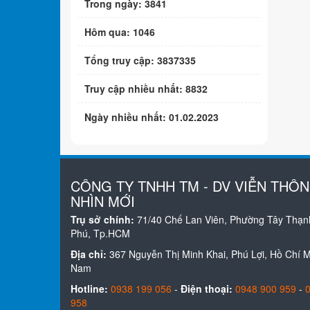
Trong ngày: 3841
Hôm qua: 1046
Tổng truy cập: 3837335
Truy cập nhiều nhất: 8832
Ngày nhiều nhất: 01.02.2023
CÔNG TY TNHH TM - DV VIỄN THÔ
NHÌN MỚI
Trụ sở chính:
71/40 Chế Lan Viên, Phường Tây Thạn
Phú, Tp.HCM
Địa chỉ:
367 Nguyễn Thị Minh Khai, Phú Lợi, Hồ Chí Mi
Nam
Hotline:
0938 199 056
-
Điện thoại:
0948 900 959
-
958