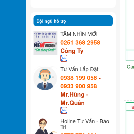
Đội ngũ hỗ trợ
TẦM NHÌN MỚI
0251 368 2958
Công Ty
Ca
Tư Vấn Lắp Đặt
0938 199 056
-
0933 900 958
Mr.Hùng -
Mr.Quân
Holine Tư Vấn - Bảo
Trì