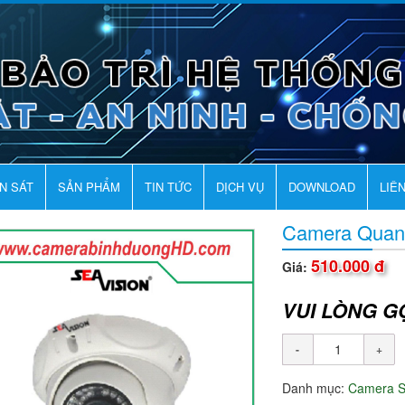
AN SÁT
SẢN PHẨM
TIN TỨC
DỊCH VỤ
DOWNLOAD
LIÊ
Camera Qua
510.000 đ
Giá:
VUI LÒNG G
Danh mục:
Camera 