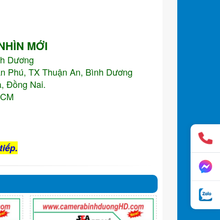
 NHÌN MỚI
nh Dương
An Phú, TX Thuận An, Bình Dương
, Đồng Nai.
.HCM
tiếp.