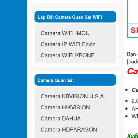
Lắp Đặt Camera Quan Sát WIFI
Không Dây
Camera WIFI IMOU
Camera IP WIFI Ezviz
Bạn 
Camera WIFI KBONE
[cod
Ca
Camera Quan Sát
Ca
Camera KBVISION U.S.A
2
Camera HIKVISION
A
WD
Camera DAHUA
Camera HDPARAGON
Xuấ