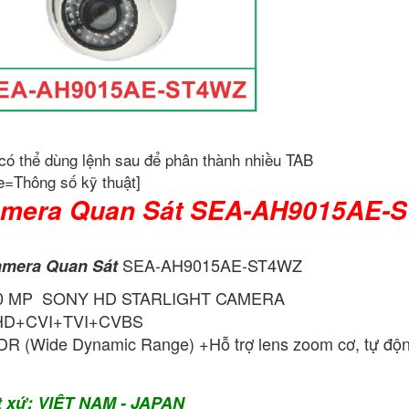
có thể dùng lệnh sau để phân thành nhiều TAB
e=Thông số kỹ thuật]
mera Quan Sát SEA-AH9015AE-
SEA-AH9015AE-ST4WZ
mera Quan Sát
.0 MP SONY HD STARLIGHT CAMERA
HD+CVI+TVI+CVBS
R (Wide Dynamic Range) +Hỗ trợ lens zoom cơ, tự độn
t xứ: VIỆT NAM - JAPAN