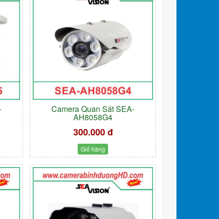
-
Camera Quan Sát SEA-
AH8058G4
300.000 đ
Giỏ hàng