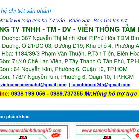
 hệ chi tiết sản phẩm
hi tiết vui lòng liên hệ Tư Vấn - Khảo Sát - Báo Giá tận nơi.
NG TY TNHH - TM - DV - VIỄN THÔNG TẦM
h Dương:
367 Nguyễn Thị Minh Khai P.Phú Hòa TDM Bì
 Dương: Ô 21/DC 03, Đường D19, Khu phố 4, Phường 
 Hòa: 1134/39/3 Phạm Văn Thuận, P.Tân Tiến, Biên Hòa
Gòn: 71/40 Chế Lan Viên, P.Tây Thạnh Q.Tân Phú, TP
Gòn : 64 Nguyễn Kim, Phường 6, Quận 10,
TP.HCM
Gòn: 178/7 Nguyễn Kim, Phường 6, Quận 10,
TP.HCM
:
vietnamcameraahd
@gmail.com
|
t
amnhinmoi24h@gmail.com
ine
:
0938 199 056 - 0989.737355
Mr,Hùng hỗ trợ trực 
ản phẩm
khác