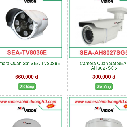
mera Quan Sát SEA-TV8036E
Camera Quan Sát SEA
AH8027SG5
660.000 đ
300.000 đ
Giỏ hàng
Giỏ hàng