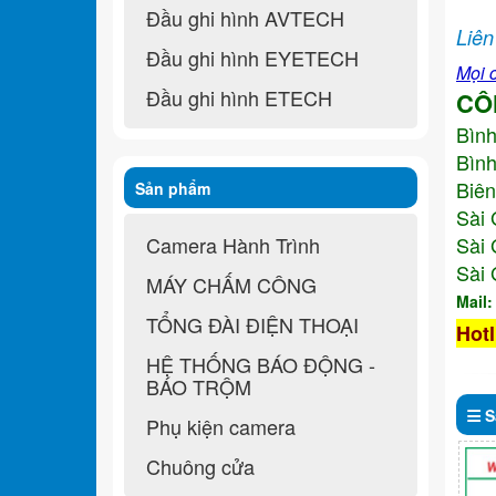
Đầu ghi hình AVTECH
Liên
Đầu ghi hình EYETECH
Mọi c
Đầu ghi hình ETECH
CÔ
Bìn
Bình
Biên
Sản phẩm
Sài 
Camera Hành Trình
Sài 
Sài 
MÁY CHẤM CÔNG
Mail
TỔNG ĐÀI ĐIỆN THOẠI
Hotl
HỆ THỐNG BÁO ĐỘNG -
BÁO TRỘM
S
Phụ kiện camera
Chuông cửa