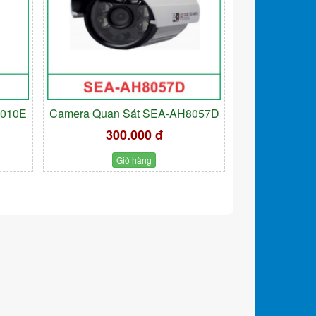
9010E
Camera Quan Sát SEA-AH8057D
300.000 đ
Giỏ hàng