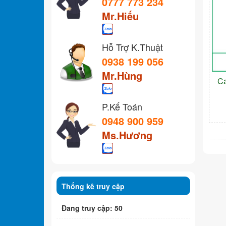
0777 773 234
Mr.Hiếu
Hỗ Trợ K.Thuật
0938 199 056
Mr.Hùng
C
P.Kế Toán
0948 900 959
Ms.Hương
Thống kê truy cập
Đang truy cập: 50