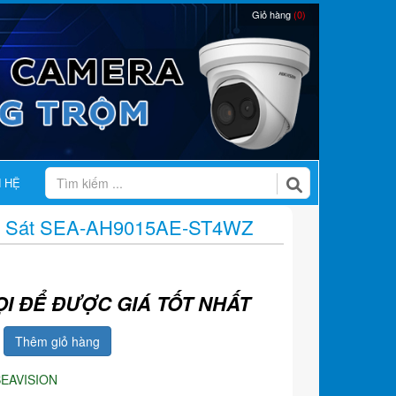
Giỏ hàng
(0)
N HỆ
n Sát SEA-AH9015AE-ST4WZ
ỌI ĐỂ ĐƯỢC GIÁ TỐT NHẤT
Thêm giỏ hàng
SEAVISION