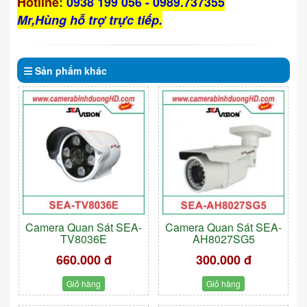
Hotline
:
0938 199 056 - 0989.737355
Mr,Hùng hỗ trợ trực tiếp.
Sản phẩm
khác
Camera Quan Sát SEA-
Camera Quan Sát SEA-
TV8036E
AH8027SG5
660.000 đ
300.000 đ
Giỏ hàng
Giỏ hàng