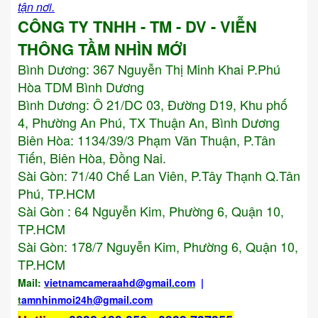
tận nơi.
CÔNG TY TNHH - TM - DV - VIỄN
THÔNG TẦM NHÌN MỚI
Bình Dương:
367 Nguyễn Thị Minh Khai P.Phú
Hòa TDM Bình Dương
Bình Dương: Ô 21/DC 03, Đường D19, Khu phố
4, Phường An Phú, TX Thuận An, Bình Dương
Biên Hòa: 1134/39/3 Phạm Văn Thuận, P.Tân
Tiến, Biên Hòa, Đồng Nai.
Sài Gòn: 71/40 Chế Lan Viên, P.Tây Thạnh Q.Tân
Phú, TP.HCM
Sài Gòn : 64 Nguyễn Kim, Phường 6, Quận 10,
TP.HCM
Sài Gòn: 178/7 Nguyễn Kim, Phường 6, Quận 10,
TP.HCM
Mail:
vietnamcameraahd
@gmail.com
|
t
amnhinmoi24h@gmail.com