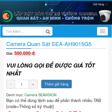
Giỏ hàng
(0)
Toggl
Camera Quan Sát SEA-AH9015G5
500.000 đ
Giá:
VUI LÒNG GỌI ĐỂ ĐƯỢC GIÁ TỐT
NHẤT
Thêm giỏ hàng
Danh mục:
Camera SEAVISION
Bạn có thể dùng lệnh sau để phân thành nhiều TAB
[code=Thông số kỹ thuật]