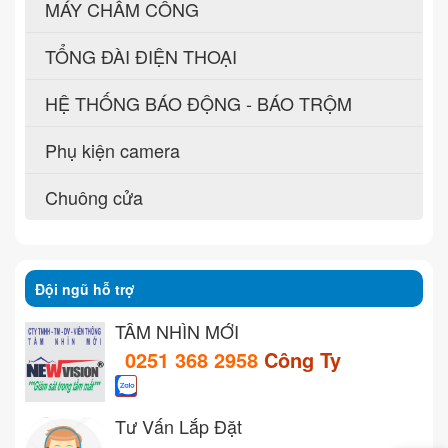
MÁY CHẤM CÔNG
TỔNG ĐÀI ĐIỆN THOẠI
HỆ THỐNG BÁO ĐỘNG - BÁO TRỘM
Phụ kiện camera
Chuông cửa
Đội ngũ hỗ trợ
TẦM NHÌN MỚI
0251 368 2958
Công Ty
Tư Vấn Lắp Đặt