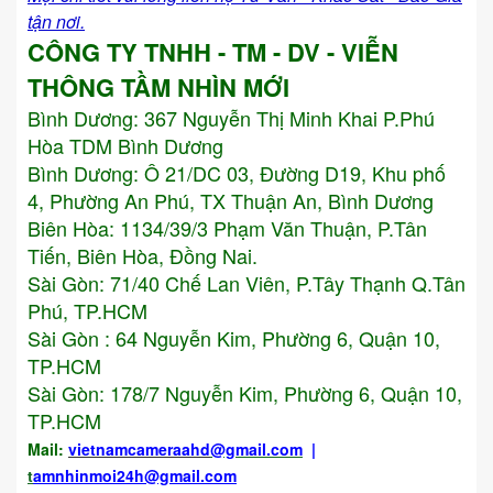
tận nơi.
CÔNG TY TNHH - TM - DV - VIỄN
THÔNG TẦM NHÌN MỚI
Bình Dương:
367 Nguyễn Thị Minh Khai P.Phú
Hòa TDM Bình Dương
Bình Dương: Ô 21/DC 03, Đường D19, Khu phố
4, Phường An Phú, TX Thuận An, Bình Dương
Biên Hòa: 1134/39/3 Phạm Văn Thuận, P.Tân
Tiến, Biên Hòa, Đồng Nai.
Sài Gòn: 71/40 Chế Lan Viên, P.Tây Thạnh Q.Tân
Phú, TP.HCM
Sài Gòn : 64 Nguyễn Kim, Phường 6, Quận 10,
TP.HCM
Sài Gòn: 178/7 Nguyễn Kim, Phường 6, Quận 10,
TP.HCM
Mail:
vietnamcameraahd
@gmail.com
|
t
amnhinmoi24h@gmail.com