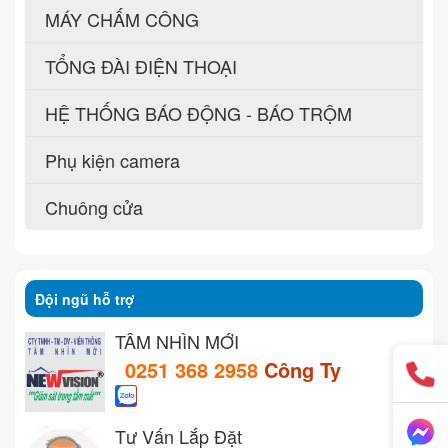
MÁY CHẤM CÔNG
TỔNG ĐÀI ĐIỆN THOẠI
HỆ THỐNG BÁO ĐỘNG - BÁO TRỘM
Phụ kiện camera
Chuông cửa
Đội ngũ hỗ trợ
TẦM NHÌN MỚI
0251 368 2958
Công Ty
Tư Vấn Lắp Đặt