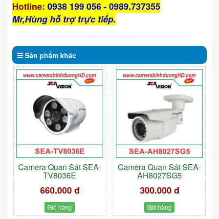
Hotline
:
0938 199 056 - 0989.737355
Mr,Hùng hỗ trợ trực tiếp.
Sản phẩm
khác
Camera Quan Sát SEA-
Camera Quan Sát SEA-
TV8036E
AH8027SG5
660.000 đ
300.000 đ
Giỏ hàng
Giỏ hàng