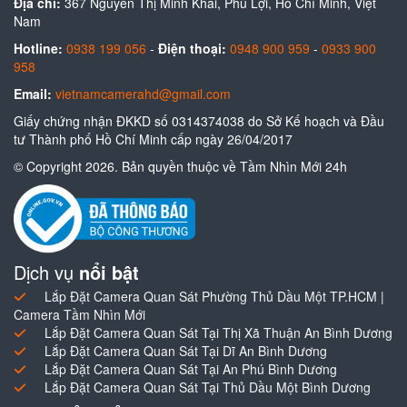
Địa chỉ:
367 Nguyễn Thị Minh Khai, Phú Lợi, Hồ Chí Minh, Việt
Nam
Hotline:
0938 199 056
-
Điện thoại:
0948 900 959
-
0933 900
958
Email:
vietnamcamerahd@gmail.com
Giấy chứng nhận ĐKKD số 0314374038 do Sở Kế hoạch và Đầu
tư Thành phố Hồ Chí Minh cấp ngày 26/04/2017
© Copyright 2026. Bản quyền thuộc về Tầm Nhìn Mới 24h
Dịch vụ
nổi bật
Lắp Đặt Camera Quan Sát Phường Thủ Dầu Một TP.HCM |
Camera Tầm Nhìn Mới
Lắp Đặt Camera Quan Sát Tại Thị Xã Thuận An Bình Dương
Lắp Đặt Camera Quan Sát Tại Dĩ An Bình Dương
Lắp Đặt Camera Quan Sát Tại An Phú Bình Dương
Lắp Đặt Camera Quan Sát Tại Thủ Dầu Một Bình Dương