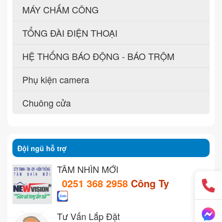
MÁY CHẤM CÔNG
TỔNG ĐÀI ĐIỆN THOẠI
HỆ THỐNG BÁO ĐỘNG - BÁO TRỘM
Phụ kiện camera
Chuông cửa
Đội ngũ hỗ trợ
TẦM NHÌN MỚI
0251 368 2958
Công Ty
Tư Vấn Lắp Đặt