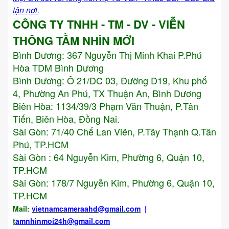
tận nơi.
CÔNG TY TNHH - TM - DV - VIỄN
THÔNG TẦM NHÌN MỚI
Bình Dương:
367 Nguyễn Thị Minh Khai P.Phú
Hòa TDM Bình Dương
Bình Dương: Ô 21/DC 03, Đường D19, Khu phố
4, Phường An Phú, TX Thuận An, Bình Dương
Biên Hòa: 1134/39/3 Phạm Văn Thuận, P.Tân
Tiến, Biên Hòa, Đồng Nai.
Sài Gòn: 71/40 Chế Lan Viên, P.Tây Thạnh Q.Tân
Phú, TP.HCM
Sài Gòn : 64 Nguyễn Kim, Phường 6, Quận 10,
TP.HCM
Sài Gòn: 178/7 Nguyễn Kim, Phường 6, Quận 10,
TP.HCM
Mail:
vietnamcameraahd
@gmail.com
|
t
amnhinmoi24h@gmail.com