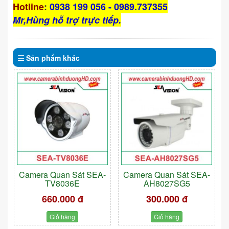
Hotline
:
0938 199 056 - 0989.737355
Mr,Hùng hỗ trợ trực tiếp.
Sản phẩm
khác
Camera Quan Sát SEA-
Camera Quan Sát SEA-
TV8036E
AH8027SG5
660.000 đ
300.000 đ
Giỏ hàng
Giỏ hàng