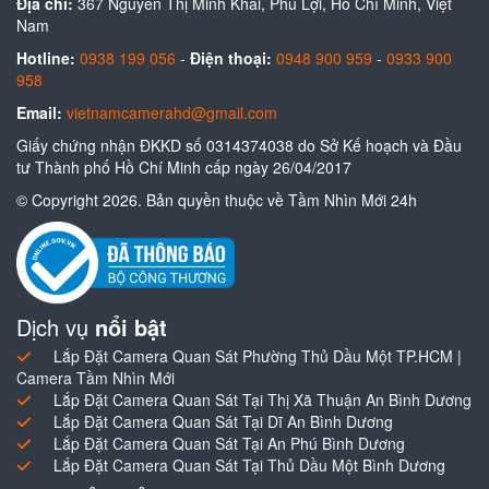
Địa chỉ:
367 Nguyễn Thị Minh Khai, Phú Lợi, Hồ Chí Minh, Việt
Nam
Hotline:
0938 199 056
-
Điện thoại:
0948 900 959
-
0933 900
958
Email:
vietnamcamerahd@gmail.com
Giấy chứng nhận ĐKKD số 0314374038 do Sở Kế hoạch và Đầu
tư Thành phố Hồ Chí Minh cấp ngày 26/04/2017
© Copyright 2026. Bản quyền thuộc về Tầm Nhìn Mới 24h
Dịch vụ
nổi bật
Lắp Đặt Camera Quan Sát Phường Thủ Dầu Một TP.HCM |
Camera Tầm Nhìn Mới
Lắp Đặt Camera Quan Sát Tại Thị Xã Thuận An Bình Dương
Lắp Đặt Camera Quan Sát Tại Dĩ An Bình Dương
Lắp Đặt Camera Quan Sát Tại An Phú Bình Dương
Lắp Đặt Camera Quan Sát Tại Thủ Dầu Một Bình Dương