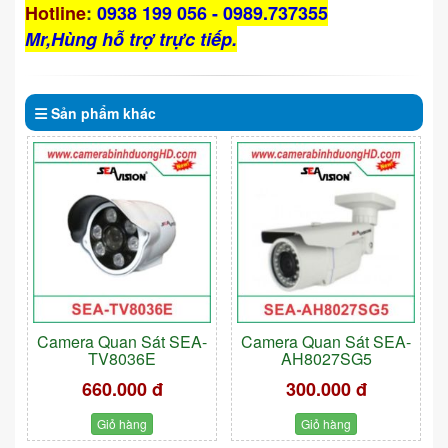
Hotline
:
0938 199 056 - 0989.737355
Mr,Hùng hỗ trợ trực tiếp.
Sản phẩm
khác
Camera Quan Sát SEA-
Camera Quan Sát SEA-
TV8036E
AH8027SG5
660.000 đ
300.000 đ
Giỏ hàng
Giỏ hàng