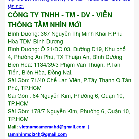
tận nơi.
CÔNG TY TNHH - TM - DV - VIỄN
THÔNG TẦM NHÌN MỚI
Bình Dương:
367 Nguyễn Thị Minh Khai P.Phú
Hòa TDM Bình Dương
Bình Dương: Ô 21/DC 03, Đường D19, Khu phố
4, Phường An Phú, TX Thuận An, Bình Dương
Biên Hòa: 1134/39/3 Phạm Văn Thuận, P.Tân
Tiến, Biên Hòa, Đồng Nai.
Sài Gòn: 71/40 Chế Lan Viên, P.Tây Thạnh Q.Tân
Phú, TP.HCM
Sài Gòn : 64 Nguyễn Kim, Phường 6, Quận 10,
TP.HCM
Sài Gòn: 178/7 Nguyễn Kim, Phường 6, Quận 10,
TP.HCM
Mail:
vietnamcameraahd
@gmail.com
|
t
amnhinmoi24h@gmail.com