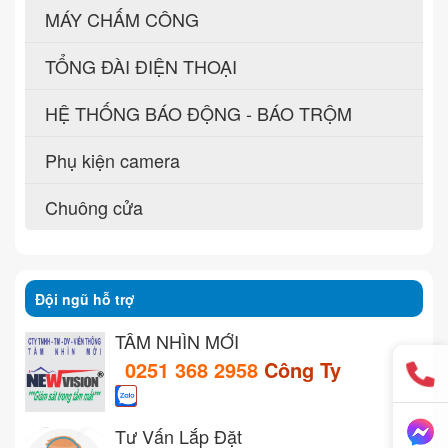
MÁY CHẤM CÔNG
TỔNG ĐÀI ĐIỆN THOẠI
HỆ THỐNG BÁO ĐỘNG - BÁO TRỘM
Phụ kiện camera
Chuông cửa
Đội ngũ hỗ trợ
TẦM NHÌN MỚI
0251 368 2958
Công Ty
Tư Vấn Lắp Đặt