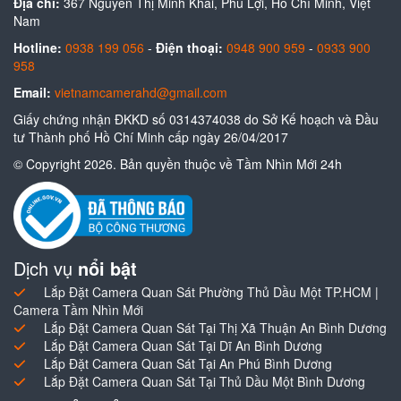
Địa chỉ:
367 Nguyễn Thị Minh Khai, Phú Lợi, Hồ Chí Minh, Việt
Nam
Hotline:
0938 199 056
-
Điện thoại:
0948 900 959
-
0933 900
958
Email:
vietnamcamerahd@gmail.com
Giấy chứng nhận ĐKKD số 0314374038 do Sở Kế hoạch và Đầu
tư Thành phố Hồ Chí Minh cấp ngày 26/04/2017
© Copyright 2026. Bản quyền thuộc về Tầm Nhìn Mới 24h
Dịch vụ
nổi bật
Lắp Đặt Camera Quan Sát Phường Thủ Dầu Một TP.HCM |
Camera Tầm Nhìn Mới
Lắp Đặt Camera Quan Sát Tại Thị Xã Thuận An Bình Dương
Lắp Đặt Camera Quan Sát Tại Dĩ An Bình Dương
Lắp Đặt Camera Quan Sát Tại An Phú Bình Dương
Lắp Đặt Camera Quan Sát Tại Thủ Dầu Một Bình Dương