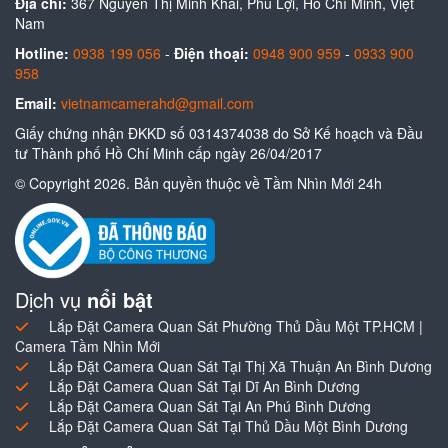
Địa chỉ:
367 Nguyễn Thị Minh Khai, Phú Lợi, Hồ Chí Minh, Việt
Nam
Hotline:
0938 199 056
-
Điện thoại:
0948 900 959
-
0933 900
958
Email:
vietnamcamerahd@gmail.com
Giấy chứng nhận ĐKKD số 0314374038 do Sở Kế hoạch và Đầu
tư Thành phố Hồ Chí Minh cấp ngày 26/04/2017
© Copyright 2026. Bản quyền thuộc về Tầm Nhìn Mới 24h
Dịch vụ
nổi bật
Lắp Đặt Camera Quan Sát Phường Thủ Dầu Một TP.HCM |
Camera Tầm Nhìn Mới
Lắp Đặt Camera Quan Sát Tại Thị Xã Thuận An Bình Dương
Lắp Đặt Camera Quan Sát Tại Dĩ An Bình Dương
Lắp Đặt Camera Quan Sát Tại An Phú Bình Dương
Lắp Đặt Camera Quan Sát Tại Thủ Dầu Một Bình Dương