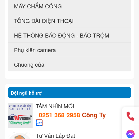
MÁY CHẤM CÔNG
TỔNG ĐÀI ĐIỆN THOẠI
HỆ THỐNG BÁO ĐỘNG - BÁO TRỘM
Phụ kiện camera
Chuông cửa
Đội ngũ hỗ trợ
TẦM NHÌN MỚI
0251 368 2958
Công Ty
Tư Vấn Lắp Đặt