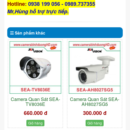
Hotline
:
0938 199 056 - 0989.737355
Mr,Hùng hỗ trợ trực tiếp.
Sản phẩm
khác
Camera Quan Sát SEA-
Camera Quan Sát SEA-
TV8036E
AH8027SG5
660.000 đ
300.000 đ
Giỏ hàng
Giỏ hàng