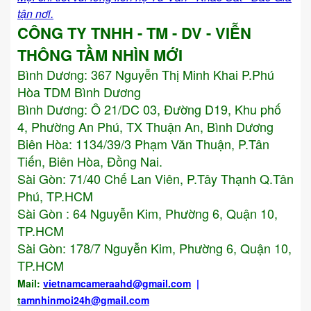
tận nơi.
CÔNG TY TNHH - TM - DV - VIỄN
THÔNG TẦM NHÌN MỚI
Bình Dương:
367 Nguyễn Thị Minh Khai P.Phú
Hòa TDM Bình Dương
Bình Dương: Ô 21/DC 03, Đường D19, Khu phố
4, Phường An Phú, TX Thuận An, Bình Dương
Biên Hòa: 1134/39/3 Phạm Văn Thuận, P.Tân
Tiến, Biên Hòa, Đồng Nai.
Sài Gòn: 71/40 Chế Lan Viên, P.Tây Thạnh Q.Tân
Phú, TP.HCM
Sài Gòn : 64 Nguyễn Kim, Phường 6, Quận 10,
TP.HCM
Sài Gòn: 178/7 Nguyễn Kim, Phường 6, Quận 10,
TP.HCM
Mail:
vietnamcameraahd
@gmail.com
|
t
amnhinmoi24h@gmail.com