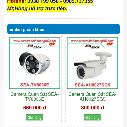
Hotline
:
0938 199 056 - 0989.737355
Mr,Hùng hỗ trợ trực tiếp.
Sản phẩm
khác
Camera Quan Sát SEA-
Camera Quan Sát SEA-
TV8036E
AH8027SG5
660.000 đ
300.000 đ
Giỏ hàng
Giỏ hàng