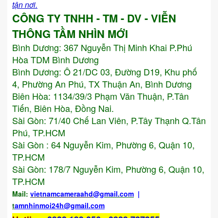
tận nơi.
CÔNG TY TNHH - TM - DV - VIỄN
THÔNG TẦM NHÌN MỚI
Bình Dương:
367 Nguyễn Thị Minh Khai P.Phú
Hòa TDM Bình Dương
Bình Dương: Ô 21/DC 03, Đường D19, Khu phố
4, Phường An Phú, TX Thuận An, Bình Dương
Biên Hòa: 1134/39/3 Phạm Văn Thuận, P.Tân
Tiến, Biên Hòa, Đồng Nai.
Sài Gòn: 71/40 Chế Lan Viên, P.Tây Thạnh Q.Tân
Phú, TP.HCM
Sài Gòn : 64 Nguyễn Kim, Phường 6, Quận 10,
TP.HCM
Sài Gòn: 178/7 Nguyễn Kim, Phường 6, Quận 10,
TP.HCM
Mail:
vietnamcameraahd
@gmail.com
|
t
amnhinmoi24h@gmail.com