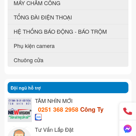
MÁY CHẤM CÔNG
TỔNG ĐÀI ĐIỆN THOẠI
HỆ THỐNG BÁO ĐỘNG - BÁO TRỘM
Phụ kiện camera
Chuông cửa
Đội ngũ hỗ trợ
TẦM NHÌN MỚI
0251 368 2958
Công Ty
Tư Vấn Lắp Đặt