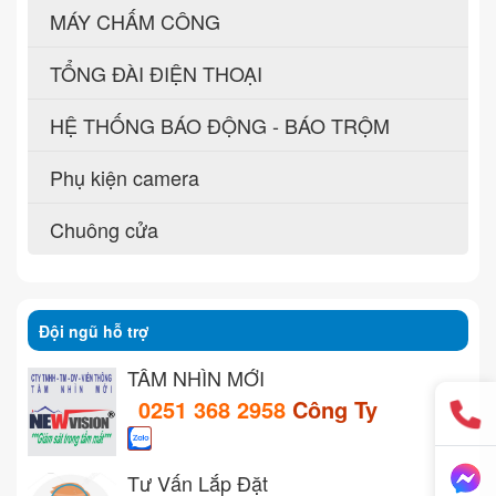
MÁY CHẤM CÔNG
TỔNG ĐÀI ĐIỆN THOẠI
HỆ THỐNG BÁO ĐỘNG - BÁO TRỘM
Phụ kiện camera
Chuông cửa
Đội ngũ hỗ trợ
TẦM NHÌN MỚI
0251 368 2958
Công Ty
Tư Vấn Lắp Đặt