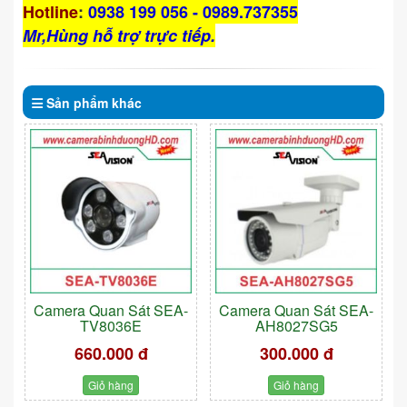
Hotline
:
0938 199 056 - 0989.737355
Mr,Hùng hỗ trợ trực tiếp.
Sản phẩm
khác
Camera Quan Sát SEA-
Camera Quan Sát SEA-
TV8036E
AH8027SG5
660.000 đ
300.000 đ
Giỏ hàng
Giỏ hàng