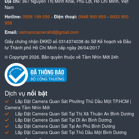
Địa chỉ:
367 Nguyễn Thị Minh Khai, Phú Lợi, Hồ Chí Minh, Việt
Nam
Hotline:
0938 199 056
-
Điện thoại:
0948 900 959
-
0933 900
958
Email:
vietnamcamerahd@gmail.com
Giấy chứng nhận ĐKKD số 0314374038 do Sở Kế hoạch và Đầu
tư Thành phố Hồ Chí Minh cấp ngày 26/04/2017
© Copyright 2026. Bản quyền thuộc về Tầm Nhìn Mới 24h
Dịch vụ
nổi bật
Lắp Đặt Camera Quan Sát Phường Thủ Dầu Một TP.HCM |
Camera Tầm Nhìn Mới
Lắp Đặt Camera Quan Sát Tại Thị Xã Thuận An Bình Dương
Lắp Đặt Camera Quan Sát Tại Dĩ An Bình Dương
Lắp Đặt Camera Quan Sát Tại An Phú Bình Dương
Lắp Đặt Camera Quan Sát Tại Thủ Dầu Một Bình Dương