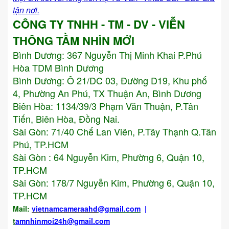
tận nơi.
CÔNG TY TNHH - TM - DV - VIỄN
THÔNG TẦM NHÌN MỚI
Bình Dương:
367 Nguyễn Thị Minh Khai P.Phú
Hòa TDM Bình Dương
Bình Dương: Ô 21/DC 03, Đường D19, Khu phố
4, Phường An Phú, TX Thuận An, Bình Dương
Biên Hòa: 1134/39/3 Phạm Văn Thuận, P.Tân
Tiến, Biên Hòa, Đồng Nai.
Sài Gòn: 71/40 Chế Lan Viên, P.Tây Thạnh Q.Tân
Phú, TP.HCM
Sài Gòn : 64 Nguyễn Kim, Phường 6, Quận 10,
TP.HCM
Sài Gòn: 178/7 Nguyễn Kim, Phường 6, Quận 10,
TP.HCM
Mail:
vietnamcameraahd
@gmail.com
|
t
amnhinmoi24h@gmail.com