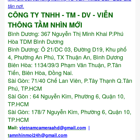
tận nơi.
CÔNG TY TNHH - TM - DV - VIỄN
THÔNG TẦM NHÌN MỚI
Bình Dương:
367 Nguyễn Thị Minh Khai P.Phú
Hòa TDM Bình Dương
Bình Dương: Ô 21/DC 03, Đường D19, Khu phố
4, Phường An Phú, TX Thuận An, Bình Dương
Biên Hòa: 1134/39/3 Phạm Văn Thuận, P.Tân
Tiến, Biên Hòa, Đồng Nai.
Sài Gòn: 71/40 Chế Lan Viên, P.Tây Thạnh Q.Tân
Phú, TP.HCM
Sài Gòn : 64 Nguyễn Kim, Phường 6, Quận 10,
TP.HCM
Sài Gòn: 178/7 Nguyễn Kim, Phường 6, Quận 10,
TP.HCM
Mail:
vietnamcameraahd
@gmail.com
|
t
amnhinmoi24h@gmail.com