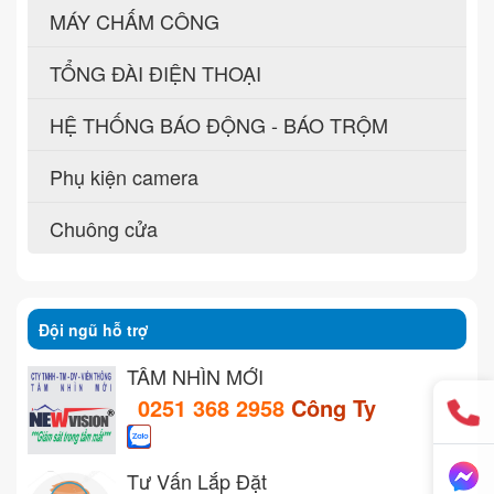
MÁY CHẤM CÔNG
TỔNG ĐÀI ĐIỆN THOẠI
HỆ THỐNG BÁO ĐỘNG - BÁO TRỘM
Phụ kiện camera
Chuông cửa
Đội ngũ hỗ trợ
TẦM NHÌN MỚI
0251 368 2958
Công Ty
Tư Vấn Lắp Đặt