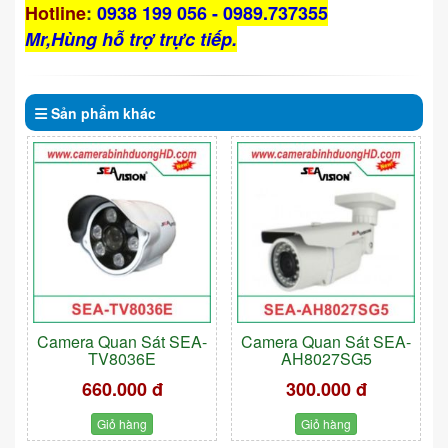
Hotline
:
0938 199 056 - 0989.737355
Mr,Hùng hỗ trợ trực tiếp.
Sản phẩm
khác
Camera Quan Sát SEA-
Camera Quan Sát SEA-
TV8036E
AH8027SG5
660.000 đ
300.000 đ
Giỏ hàng
Giỏ hàng