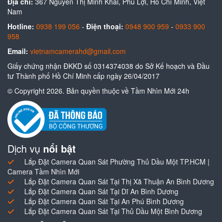
Địa chỉ:
367 Nguyễn Thị Minh Khai, Phú Lợi, Hồ Chí Minh, Việt
Nam
Hotline:
0938 199 056
-
Điện thoại:
0948 900 959
-
0933 900
958
Email:
vietnamcamerahd@gmail.com
Giấy chứng nhận ĐKKD số 0314374038 do Sở Kế hoạch và Đầu
tư Thành phố Hồ Chí Minh cấp ngày 26/04/2017
© Copyright 2026. Bản quyền thuộc về Tầm Nhìn Mới 24h
Dịch vụ
nổi bật
Lắp Đặt Camera Quan Sát Phường Thủ Dầu Một TP.HCM |
Camera Tầm Nhìn Mới
Lắp Đặt Camera Quan Sát Tại Thị Xã Thuận An Bình Dương
Lắp Đặt Camera Quan Sát Tại Dĩ An Bình Dương
Lắp Đặt Camera Quan Sát Tại An Phú Bình Dương
Lắp Đặt Camera Quan Sát Tại Thủ Dầu Một Bình Dương