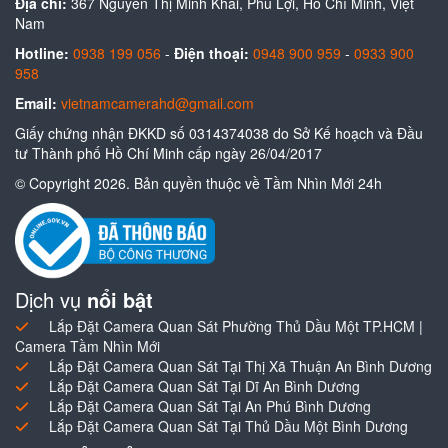
Địa chỉ:
367 Nguyễn Thị Minh Khai, Phú Lợi, Hồ Chí Minh, Việt
Nam
Hotline:
0938 199 056
-
Điện thoại:
0948 900 959
-
0933 900
958
Email:
vietnamcamerahd@gmail.com
Giấy chứng nhận ĐKKD số 0314374038 do Sở Kế hoạch và Đầu
tư Thành phố Hồ Chí Minh cấp ngày 26/04/2017
© Copyright 2026. Bản quyền thuộc về Tầm Nhìn Mới 24h
Dịch vụ
nổi bật
Lắp Đặt Camera Quan Sát Phường Thủ Dầu Một TP.HCM |
Camera Tầm Nhìn Mới
Lắp Đặt Camera Quan Sát Tại Thị Xã Thuận An Bình Dương
Lắp Đặt Camera Quan Sát Tại Dĩ An Bình Dương
Lắp Đặt Camera Quan Sát Tại An Phú Bình Dương
Lắp Đặt Camera Quan Sát Tại Thủ Dầu Một Bình Dương