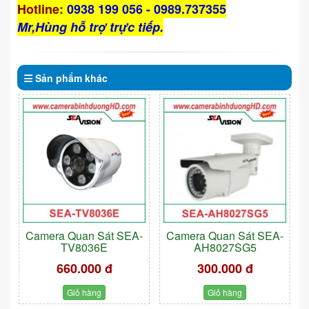
Hotline
:
0938 199 056 - 0989.737355
Mr,Hùng hỗ trợ trực tiếp.
Sản phẩm
khác
Camera Quan Sát SEA-
Camera Quan Sát SEA-
TV8036E
AH8027SG5
660.000 đ
300.000 đ
Giỏ hàng
Giỏ hàng