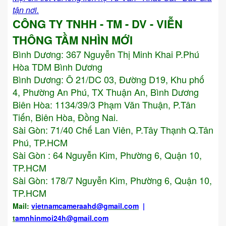
tận nơi.
CÔNG TY TNHH - TM - DV - VIỄN
THÔNG TẦM NHÌN MỚI
Bình Dương:
367 Nguyễn Thị Minh Khai P.Phú
Hòa TDM Bình Dương
Bình Dương: Ô 21/DC 03, Đường D19, Khu phố
4, Phường An Phú, TX Thuận An, Bình Dương
Biên Hòa: 1134/39/3 Phạm Văn Thuận, P.Tân
Tiến, Biên Hòa, Đồng Nai.
Sài Gòn: 71/40 Chế Lan Viên, P.Tây Thạnh Q.Tân
Phú, TP.HCM
Sài Gòn : 64 Nguyễn Kim, Phường 6, Quận 10,
TP.HCM
Sài Gòn: 178/7 Nguyễn Kim, Phường 6, Quận 10,
TP.HCM
Mail:
vietnamcameraahd
@gmail.com
|
t
amnhinmoi24h@gmail.com