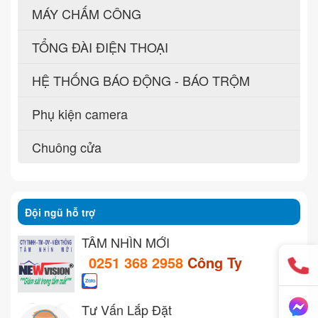
MÁY CHẤM CÔNG
TỔNG ĐÀI ĐIỆN THOẠI
HỆ THỐNG BÁO ĐỘNG - BÁO TRỘM
Phụ kiện camera
Chuông cửa
Đội ngũ hỗ trợ
TẦM NHÌN MỚI
0251 368 2958
Công Ty
Tư Vấn Lắp Đặt