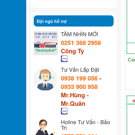
Đội ngũ hỗ trợ
TẦM NHÌN MỚI
0251 368 2958
Công Ty
Ca
Tư Vấn Lắp Đặt
0938 199 056
-
0933 900 958
Mr.Hùng -
Mr.Quân
Holine Tư Vấn - Bảo
Trì