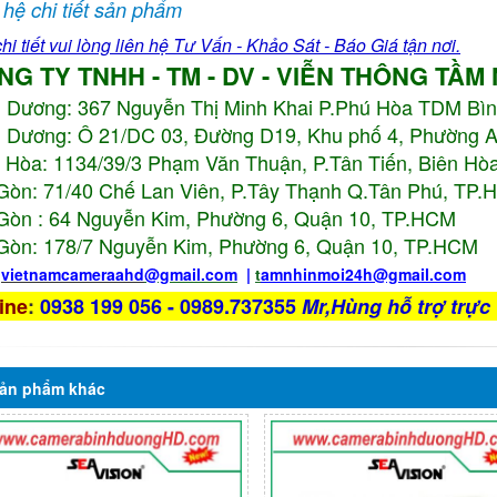
 hệ chi tiết sản phẩm
hi tiết vui lòng liên hệ Tư Vấn - Khảo Sát - Báo Giá tận nơi.
NG TY TNHH - TM - DV - VIỄN THÔNG TẦM
h Dương:
367 Nguyễn Thị Minh Khai P.Phú Hòa TDM Bì
 Dương: Ô 21/DC 03, Đường D19, Khu phố 4, Phường 
 Hòa: 1134/39/3 Phạm Văn Thuận, P.Tân Tiến, Biên Hòa
Gòn: 71/40 Chế Lan Viên, P.Tây Thạnh Q.Tân Phú, TP
Gòn : 64 Nguyễn Kim, Phường 6, Quận 10,
TP.HCM
Gòn: 178/7 Nguyễn Kim, Phường 6, Quận 10,
TP.HCM
:
vietnamcameraahd
@gmail.com
|
t
amnhinmoi24h@gmail.com
ine
:
0938 199 056 - 0989.737355
Mr,Hùng hỗ trợ trực 
ản phẩm
khác