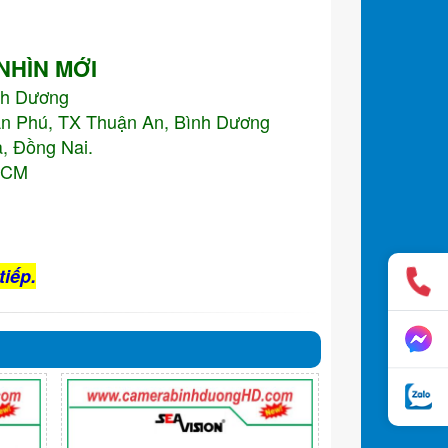
 NHÌN MỚI
nh Dương
An Phú, TX Thuận An, Bình Dương
, Đồng Nai.
.HCM
tiếp.