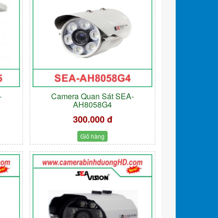
-
Camera Quan Sát SEA-
AH8058G4
300.000 đ
Giỏ hàng