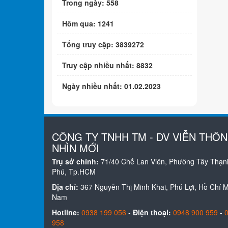
Trong ngày: 558
Hôm qua: 1241
Tổng truy cập: 3839272
Truy cập nhiều nhất: 8832
Ngày nhiều nhất: 01.02.2023
CÔNG TY TNHH TM - DV VIỄN THÔ
NHÌN MỚI
Trụ sở chính:
71/40 Chế Lan Viên, Phường Tây Thạn
Phú, Tp.HCM
Địa chỉ:
367 Nguyễn Thị Minh Khai, Phú Lợi, Hồ Chí Mi
Nam
Hotline:
0938 199 056
-
Điện thoại:
0948 900 959
-
958