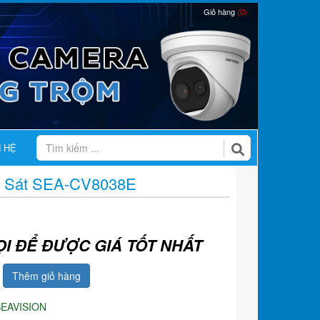
Giỏ hàng
(0)
N HỆ
 Sát SEA-CV8038E
ỌI ĐỂ ĐƯỢC GIÁ TỐT NHẤT
Thêm giỏ hàng
SEAVISION