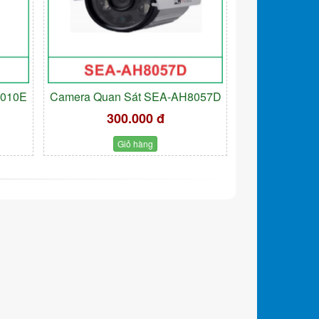
9010E
Camera Quan Sát SEA-AH8057D
300.000 đ
Giỏ hàng