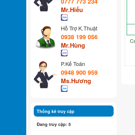
0777 773 234
Mr.Hiếu
Hỗ Trợ K.Thuật
0938 199 056
C
Mr.Hùng
P.Kế Toán
0948 900 959
Ms.Hương
Thống kê truy cập
Đang truy cập: 5