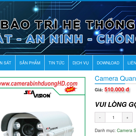
AN SÁT
SẢN PHẨM
TIN TỨC
DỊCH VỤ
DOWNLOAD
LIÊ
Camera Quan
510.000 đ
Giá:
VUI LÒNG G
Danh mục:
Camera 