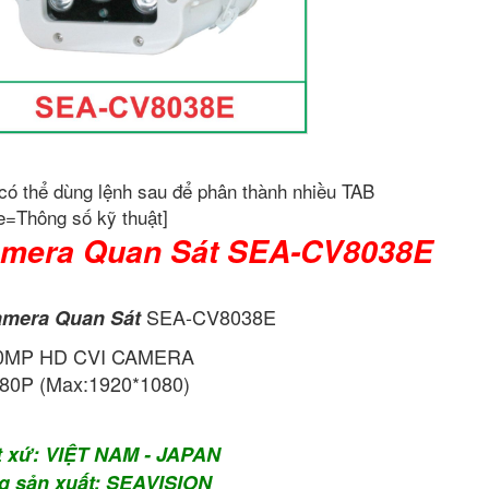
có thể dùng lệnh sau để phân thành nhiều TAB
e=Thông số kỹ thuật]
mera Quan Sát SEA-CV8038E
SEA-CV8038E
mera Quan Sát
0MP HD CVI CAMERA
80P (Max:1920*1080)
t xứ: VIỆT NAM - JAPAN
g sản xuất: SEAVISION