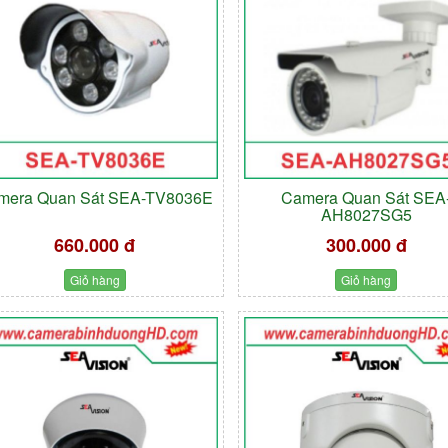
mera Quan Sát SEA-TV8036E
Camera Quan Sát SEA
AH8027SG5
660.000 đ
300.000 đ
Giỏ hàng
Giỏ hàng