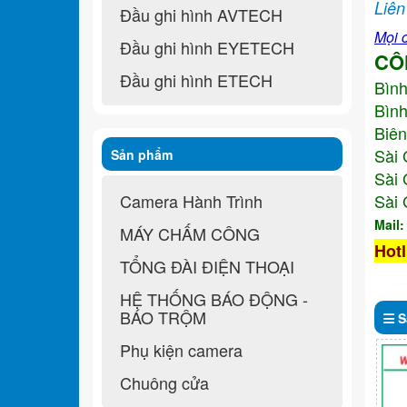
Liên
Đầu ghi hình AVTECH
Mọi c
Đầu ghi hình EYETECH
CÔ
Đầu ghi hình ETECH
Bìn
Bình
Biên
Sài 
Sản phẩm
Sài 
Camera Hành Trình
Sài 
Mail
MÁY CHẤM CÔNG
Hotl
TỔNG ĐÀI ĐIỆN THOẠI
HỆ THỐNG BÁO ĐỘNG -
BÁO TRỘM
S
Phụ kiện camera
Chuông cửa