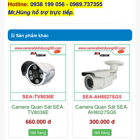
Hotline
:
0938 199 056 - 0989.737355
Mr,Hùng hỗ trợ trực tiếp.
Sản phẩm
khác
Camera Quan Sát SEA-
Camera Quan Sát SEA-
TV8036E
AH8027SG5
660.000 đ
300.000 đ
Giỏ hàng
Giỏ hàng