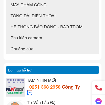
MÁY CHẤM CÔNG
TỔNG ĐÀI ĐIỆN THOẠI
HỆ THỐNG BÁO ĐỘNG - BÁO TRỘM
Phụ kiện camera
Chuông cửa
Đội ngũ hỗ trợ
TẦM NHÌN MỚI
0251 368 2958
Công Ty
Tư Vấn Lắp Đặt