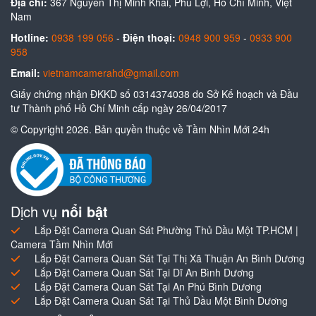
Địa chỉ:
367 Nguyễn Thị Minh Khai, Phú Lợi, Hồ Chí Minh, Việt
Nam
Hotline:
0938 199 056
-
Điện thoại:
0948 900 959
-
0933 900
958
Email:
vietnamcamerahd@gmail.com
Giấy chứng nhận ĐKKD số 0314374038 do Sở Kế hoạch và Đầu
tư Thành phố Hồ Chí Minh cấp ngày 26/04/2017
© Copyright 2026. Bản quyền thuộc về Tầm Nhìn Mới 24h
Dịch vụ
nổi bật
Lắp Đặt Camera Quan Sát Phường Thủ Dầu Một TP.HCM |
Camera Tầm Nhìn Mới
Lắp Đặt Camera Quan Sát Tại Thị Xã Thuận An Bình Dương
Lắp Đặt Camera Quan Sát Tại Dĩ An Bình Dương
Lắp Đặt Camera Quan Sát Tại An Phú Bình Dương
Lắp Đặt Camera Quan Sát Tại Thủ Dầu Một Bình Dương