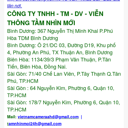
tận nơi.
CÔNG TY TNHH - TM - DV - VIỄN
THÔNG TẦM NHÌN MỚI
Bình Dương:
367 Nguyễn Thị Minh Khai P.Phú
Hòa TDM Bình Dương
Bình Dương: Ô 21/DC 03, Đường D19, Khu phố
4, Phường An Phú, TX Thuận An, Bình Dương
Biên Hòa: 1134/39/3 Phạm Văn Thuận, P.Tân
Tiến, Biên Hòa, Đồng Nai.
Sài Gòn: 71/40 Chế Lan Viên, P.Tây Thạnh Q.Tân
Phú, TP.HCM
Sài Gòn : 64 Nguyễn Kim, Phường 6, Quận 10,
TP.HCM
Sài Gòn: 178/7 Nguyễn Kim, Phường 6, Quận 10,
TP.HCM
Mail:
vietnamcameraahd
@gmail.com
|
t
amnhinmoi24h@gmail.com