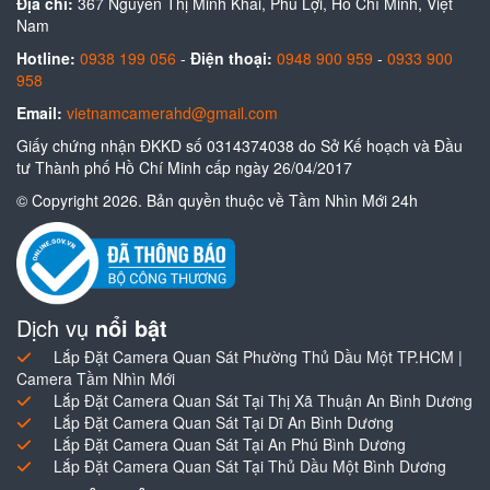
Địa chỉ:
367 Nguyễn Thị Minh Khai, Phú Lợi, Hồ Chí Minh, Việt
Nam
Hotline:
0938 199 056
-
Điện thoại:
0948 900 959
-
0933 900
958
Email:
vietnamcamerahd@gmail.com
Giấy chứng nhận ĐKKD số 0314374038 do Sở Kế hoạch và Đầu
tư Thành phố Hồ Chí Minh cấp ngày 26/04/2017
© Copyright 2026. Bản quyền thuộc về Tầm Nhìn Mới 24h
Dịch vụ
nổi bật
Lắp Đặt Camera Quan Sát Phường Thủ Dầu Một TP.HCM |
Camera Tầm Nhìn Mới
Lắp Đặt Camera Quan Sát Tại Thị Xã Thuận An Bình Dương
Lắp Đặt Camera Quan Sát Tại Dĩ An Bình Dương
Lắp Đặt Camera Quan Sát Tại An Phú Bình Dương
Lắp Đặt Camera Quan Sát Tại Thủ Dầu Một Bình Dương