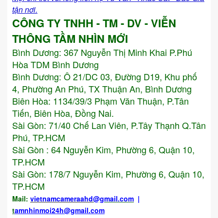
tận nơi.
CÔNG TY TNHH - TM - DV - VIỄN
THÔNG TẦM NHÌN MỚI
Bình Dương:
367 Nguyễn Thị Minh Khai P.Phú
Hòa TDM Bình Dương
Bình Dương: Ô 21/DC 03, Đường D19, Khu phố
4, Phường An Phú, TX Thuận An, Bình Dương
Biên Hòa: 1134/39/3 Phạm Văn Thuận, P.Tân
Tiến, Biên Hòa, Đồng Nai.
Sài Gòn: 71/40 Chế Lan Viên, P.Tây Thạnh Q.Tân
Phú, TP.HCM
Sài Gòn : 64 Nguyễn Kim, Phường 6, Quận 10,
TP.HCM
Sài Gòn: 178/7 Nguyễn Kim, Phường 6, Quận 10,
TP.HCM
Mail:
vietnamcameraahd
@gmail.com
|
t
amnhinmoi24h@gmail.com