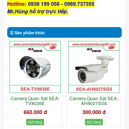
Hotline
:
0938 199 056 - 0989.737355
Mr,Hùng hỗ trợ trực tiếp.
Sản phẩm
khác
Camera Quan Sát SEA-
Camera Quan Sát SEA-
TV8036E
AH8027SG5
660.000 đ
300.000 đ
Giỏ hàng
Giỏ hàng