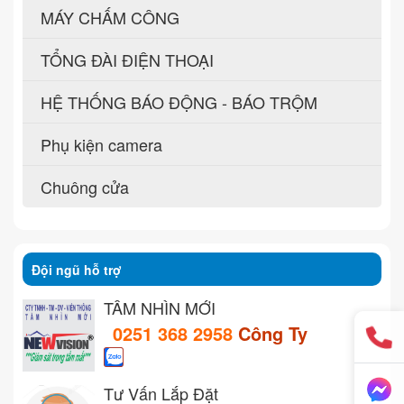
MÁY CHẤM CÔNG
TỔNG ĐÀI ĐIỆN THOẠI
HỆ THỐNG BÁO ĐỘNG - BÁO TRỘM
Phụ kiện camera
Chuông cửa
Đội ngũ hỗ trợ
TẦM NHÌN MỚI
0251 368 2958
Công Ty
Tư Vấn Lắp Đặt