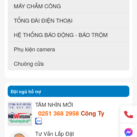
MÁY CHẤM CÔNG
TỔNG ĐÀI ĐIỆN THOẠI
HỆ THỐNG BÁO ĐỘNG - BÁO TRỘM
Phụ kiện camera
Chuông cửa
Đội ngũ hỗ trợ
TẦM NHÌN MỚI
0251 368 2958
Công Ty
Tư Vấn Lắp Đặt