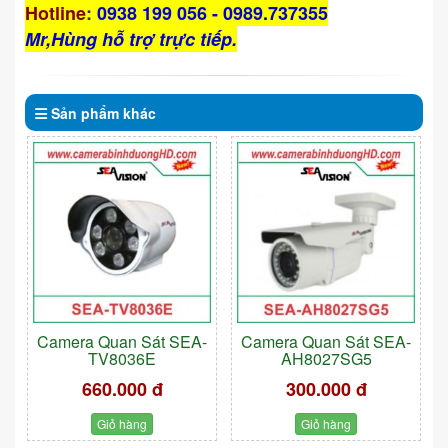
Hotline
:
0938 199 056 - 0989.737355
Mr,Hùng hỗ trợ trực tiếp.
Sản phẩm
khác
Camera Quan Sát SEA-
Camera Quan Sát SEA-
TV8036E
AH8027SG5
660.000 đ
300.000 đ
Giỏ hàng
Giỏ hàng