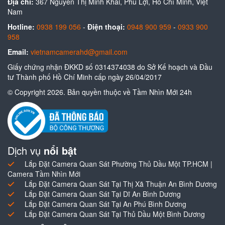
Địa chỉ:
367 Nguyễn Thị Minh Khai, Phú Lợi, Hồ Chí Minh, Việt
Nam
Hotline:
0938 199 056
-
Điện thoại:
0948 900 959
-
0933 900
958
Email:
vietnamcamerahd@gmail.com
Giấy chứng nhận ĐKKD số 0314374038 do Sở Kế hoạch và Đầu
tư Thành phố Hồ Chí Minh cấp ngày 26/04/2017
© Copyright 2026. Bản quyền thuộc về Tầm Nhìn Mới 24h
Dịch vụ
nổi bật
Lắp Đặt Camera Quan Sát Phường Thủ Dầu Một TP.HCM |
Camera Tầm Nhìn Mới
Lắp Đặt Camera Quan Sát Tại Thị Xã Thuận An Bình Dương
Lắp Đặt Camera Quan Sát Tại Dĩ An Bình Dương
Lắp Đặt Camera Quan Sát Tại An Phú Bình Dương
Lắp Đặt Camera Quan Sát Tại Thủ Dầu Một Bình Dương