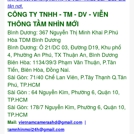
tận nơi.
CÔNG TY TNHH - TM - DV - VIỄN
THÔNG TẦM NHÌN MỚI
Bình Dương:
367 Nguyễn Thị Minh Khai P.Phú
Hòa TDM Bình Dương
Bình Dương: Ô 21/DC 03, Đường D19, Khu phố
4, Phường An Phú, TX Thuận An, Bình Dương
Biên Hòa: 1134/39/3 Phạm Văn Thuận, P.Tân
Tiến, Biên Hòa, Đồng Nai.
Sài Gòn: 71/40 Chế Lan Viên, P.Tây Thạnh Q.Tân
Phú, TP.HCM
Sài Gòn : 64 Nguyễn Kim, Phường 6, Quận 10,
TP.HCM
Sài Gòn: 178/7 Nguyễn Kim, Phường 6, Quận 10,
TP.HCM
Mail:
vietnamcameraahd
@gmail.com
|
t
amnhinmoi24h@gmail.com