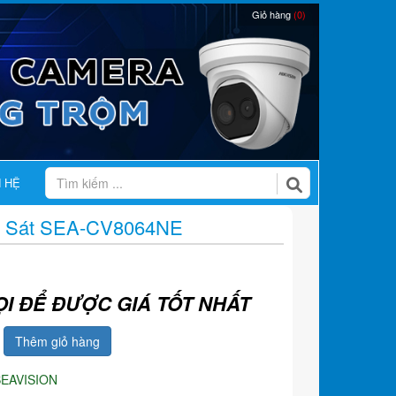
Giỏ hàng
(0)
N HỆ
 Sát SEA-CV8064NE
ỌI ĐỂ ĐƯỢC GIÁ TỐT NHẤT
Thêm giỏ hàng
SEAVISION