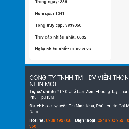
Trong ngày: 336
Hôm qua: 1241
Tổng truy cập: 3839050
Truy cập nhiều nhất: 8832
Ngày nhiều nhất: 01.02.2023
CÔNG TY TNHH TM - DV VIỄN THÔ
NHÌN MỚI
Trụ sở chính:
71/40 Chế Lan Viên, Phường Tây Thạn
Phú, Tp.HCM
Địa chỉ:
367 Nguyễn Thị Minh Khai, Phú Lợi, Hồ Chí Mi
Nam
Hotline:
0938 199 056
-
Điện thoại:
0948 900 959
-
958