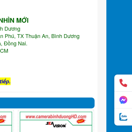
 NHÌN MỚI
nh Dương
An Phú, TX Thuận An, Bình Dương
, Đồng Nai.
.HCM
tiếp.