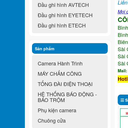
Liên
Đầu ghi hình AVTECH
Mọi c
Đầu ghi hình EYETECH
CÔ
Đầu ghi hình ETECH
Bìn
Bình
Biên
Sài 
Sản phẩm
Sài 
Camera Hành Trình
Sài 
Mail
MÁY CHẤM CÔNG
Hotl
TỔNG ĐÀI ĐIỆN THOẠI
HỆ THỐNG BÁO ĐỘNG -
BÁO TRỘM
S
Phụ kiện camera
Chuông cửa