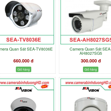
mera Quan Sát SEA-TV8036E
Camera Quan Sát SEA
AH8027SG5
660.000 đ
300.000 đ
Giỏ hàng
Giỏ hàng