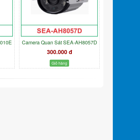
9010E
Camera Quan Sát SEA-AH8057D
300.000 đ
Giỏ hàng