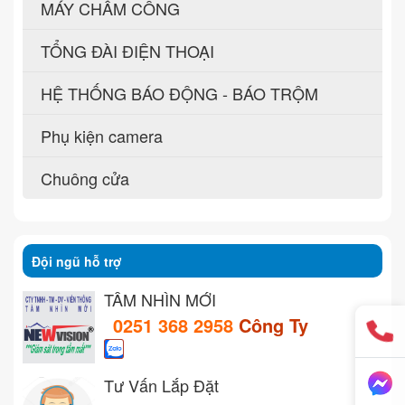
MÁY CHẤM CÔNG
TỔNG ĐÀI ĐIỆN THOẠI
HỆ THỐNG BÁO ĐỘNG - BÁO TRỘM
Phụ kiện camera
Chuông cửa
Đội ngũ hỗ trợ
TẦM NHÌN MỚI
0251 368 2958
Công Ty
Tư Vấn Lắp Đặt