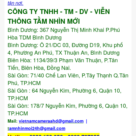
tận nơi.
CÔNG TY TNHH - TM - DV - VIỄN
THÔNG TẦM NHÌN MỚI
Bình Dương:
367 Nguyễn Thị Minh Khai P.Phú
Hòa TDM Bình Dương
Bình Dương: Ô 21/DC 03, Đường D19, Khu phố
4, Phường An Phú, TX Thuận An, Bình Dương
Biên Hòa: 1134/39/3 Phạm Văn Thuận, P.Tân
Tiến, Biên Hòa, Đồng Nai.
Sài Gòn: 71/40 Chế Lan Viên, P.Tây Thạnh Q.Tân
Phú, TP.HCM
Sài Gòn : 64 Nguyễn Kim, Phường 6, Quận 10,
TP.HCM
Sài Gòn: 178/7 Nguyễn Kim, Phường 6, Quận 10,
TP.HCM
Mail:
vietnamcameraahd
@gmail.com
|
t
amnhinmoi24h@gmail.com