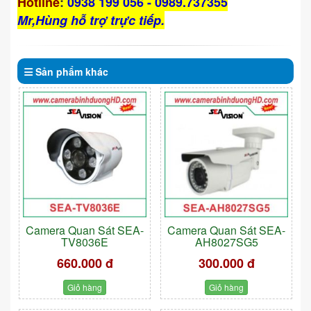
Hotline
:
0938 199 056 - 0989.737355
Mr,Hùng hỗ trợ trực tiếp.
Sản phẩm
khác
Camera Quan Sát SEA-
Camera Quan Sát SEA-
TV8036E
AH8027SG5
660.000 đ
300.000 đ
Giỏ hàng
Giỏ hàng