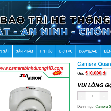
AN SÁT
SẢN PHẨM
TIN TỨC
DỊCH VỤ
DOWNLOAD
LIÊ
Camera Quan
510.000 đ
Giá:
VUI LÒNG G
Danh mục:
Camera 