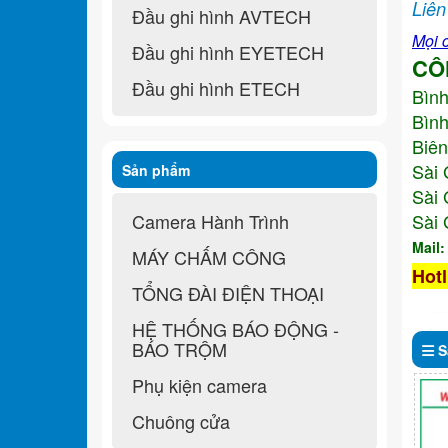
Liên
Đầu ghi hình AVTECH
Mọi c
Đầu ghi hình EYETECH
CÔ
Đầu ghi hình ETECH
Bìn
Bình
Biên
Sài 
Sản phẩm
Sài 
Camera Hành Trình
Sài 
Mail
MÁY CHẤM CÔNG
Hotl
TỔNG ĐÀI ĐIỆN THOẠI
HỆ THỐNG BÁO ĐỘNG -
BÁO TRỘM
S
Phụ kiện camera
Chuông cửa