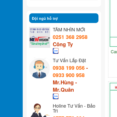
Đội ngũ hỗ trợ
TẦM NHÌN MỚI
0251 368 2958
Công Ty
Ca
Tư Vấn Lắp Đặt
0938 199 056
-
0933 900 958
Mr.Hùng -
Mr.Quân
Holine Tư Vấn - Bảo
Trì