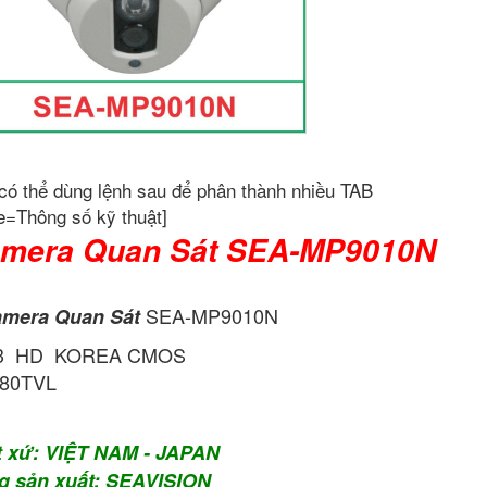
có thể dùng lệnh sau để phân thành nhiều TAB
e=Thông số kỹ thuật]
mera Quan Sát SEA-MP9010N
SEA-MP9010N
mera Quan Sát
/3 HD KOREA CMOS
80TVL
t xứ: VIỆT NAM - JAPAN
g sản xuất: SEAVISION