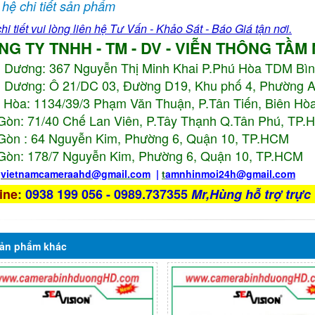
 hệ chi tiết sản phẩm
hi tiết vui lòng liên hệ Tư Vấn - Khảo Sát - Báo Giá tận nơi.
NG TY TNHH - TM - DV - VIỄN THÔNG TẦM
h Dương:
367 Nguyễn Thị Minh Khai P.Phú Hòa TDM Bì
 Dương: Ô 21/DC 03, Đường D19, Khu phố 4, Phường 
 Hòa: 1134/39/3 Phạm Văn Thuận, P.Tân Tiến, Biên Hòa
Gòn: 71/40 Chế Lan Viên, P.Tây Thạnh Q.Tân Phú, TP
Gòn : 64 Nguyễn Kim, Phường 6, Quận 10,
TP.HCM
Gòn: 178/7 Nguyễn Kim, Phường 6, Quận 10,
TP.HCM
:
vietnamcameraahd
@gmail.com
|
t
amnhinmoi24h@gmail.com
ine
:
0938 199 056 - 0989.737355
Mr,Hùng hỗ trợ trực 
ản phẩm
khác