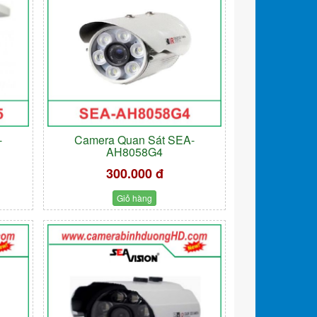
-
Camera Quan Sát SEA-
AH8058G4
300.000 đ
Giỏ hàng