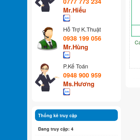
0777 773 234
Mr.Hiếu
Hỗ Trợ K.Thuật
0938 199 056
C
Mr.Hùng
P.Kế Toán
0948 900 959
Ms.Hương
Thống kê truy cập
Đang truy cập: 4