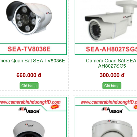
mera Quan Sát SEA-TV8036E
Camera Quan Sát SEA
AH8027SG5
660.000 đ
300.000 đ
Giỏ hàng
Giỏ hàng