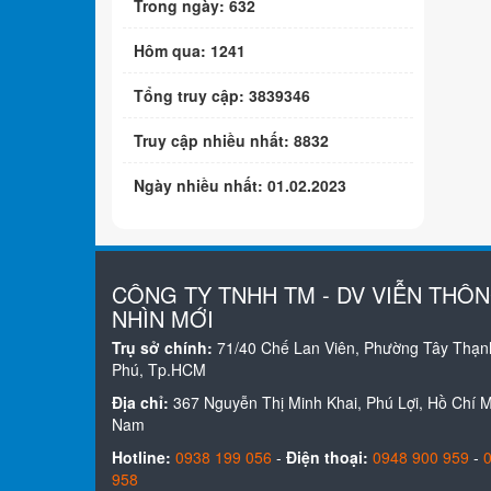
Trong ngày: 632
Hôm qua: 1241
Tổng truy cập: 3839346
Truy cập nhiều nhất: 8832
Ngày nhiều nhất: 01.02.2023
CÔNG TY TNHH TM - DV VIỄN THÔ
NHÌN MỚI
Trụ sở chính:
71/40 Chế Lan Viên, Phường Tây Thạn
Phú, Tp.HCM
Địa chỉ:
367 Nguyễn Thị Minh Khai, Phú Lợi, Hồ Chí Mi
Nam
Hotline:
0938 199 056
-
Điện thoại:
0948 900 959
-
958