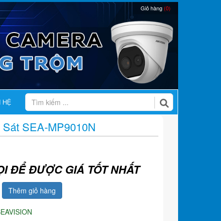
Giỏ hàng
(0)
N HỆ
 Sát SEA-MP9010N
ỌI ĐỂ ĐƯỢC GIÁ TỐT NHẤT
Thêm giỏ hàng
SEAVISION