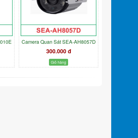
9010E
Camera Quan Sát SEA-AH8057D
300.000 đ
Giỏ hàng