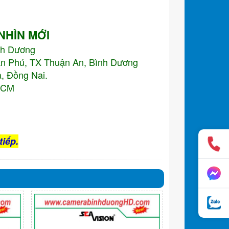
 NHÌN MỚI
nh Dương
An Phú, TX Thuận An, Bình Dương
, Đồng Nai.
.HCM
tiếp.